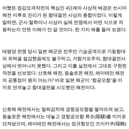
어쨌든 점감요격작전의 핵심인 4단계의 사상적 배경은 쓰시마
해전 이후로 진리가 된 함대결전 사상의 총합이었다. 이렇게
말하면, 군사 철학이나 사상이 실제 전쟁에서 어떤 식으로 작
용하는지 언뜻 이해가 안 갈 것이다. 한 가지 예를 들어 보겠다.
태평양 전쟁 당시 일본 해군은 진주만 기습공격으로 기동함대
의 위력을 절감했음에도 불구하고, 거함거포주의, 함대결전사
상에서 벗어나지 못했다. 그리고 이를 실전에서 그대로 구현한
작전을 선보였다. 산호해 해전, 동솔로몬 해전, 레이테만 해전
의 공통점이 뭔지 아는가? 바로 일본 해군이 ‘항공모함’을 미
끼로 던져놓고 함대결전을 시도했던 해전이다.
산호해 해전에서는 멀찌감치에 경항공모함을 떨어뜨려 놨고,
동솔로몬 해전에서는 대놓고 경항공모함 류조(龍驤)를 미끼로
던져놨으며, 레이테만 해전에서는 정규항모인 즈이카쿠(瑞鶴)