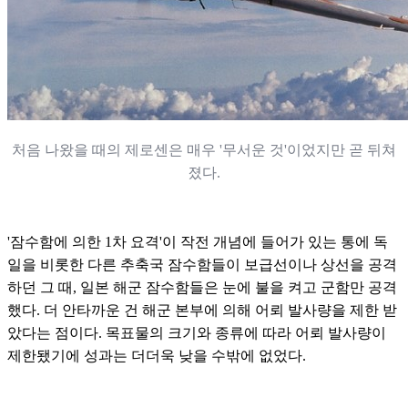
처
음
나
왔
을
때
의
제
로
센
은
매우 '무서운 것
'이
었
지
만
곧
뒤
쳐
졌다.
'잠수함에 의한 1차 요격'이 작전 개념에 들어가 있는 통에 독
일을 비롯한 다른 추축국 잠수함들이 보급선이나 상선을 공격
하던 그 때, 일본 해군 잠수함들은 눈에 불을 켜고 군함만 공격
했다. 더 안타까운 건 해군 본부에 의해 어뢰 발사량을 제한 받
았다는 점이다. 목표물의 크기와 종류에 따라 어뢰 발사량이
제한됐기에 성과는 더더욱 낮을 수밖에 없었다.