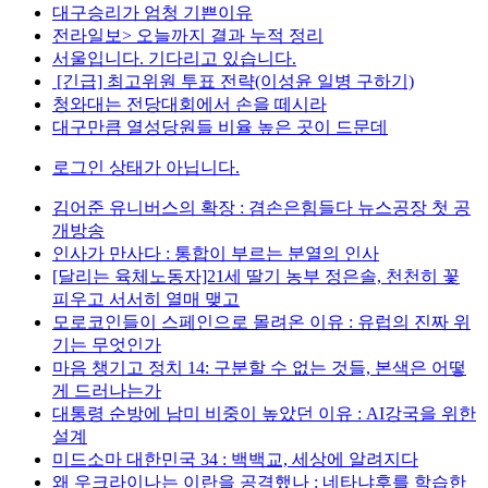
대구승리가 엄청 기쁜이유
전라일보> 오늘까지 결과 누적 정리
서울입니다. 기다리고 있습니다.
[긴급] 최고위원 투표 전략(이성윤 일병 구하기)
청와대는 전당대회에서 손을 떼시라
대구만큼 열성당원들 비율 높은 곳이 드문데
로그인 상태가 아닙니다.
김어준 유니버스의 확장 : 겸손은힘들다 뉴스공장 첫 공
개방송
인사가 만사다 : 통합이 부르는 분열의 인사
[달리는 육체노동자]21세 딸기 농부 정은솔, 천천히 꽃
피우고 서서히 열매 맺고
모로코인들이 스페인으로 몰려온 이유 : 유럽의 진짜 위
기는 무엇인가
마음 챙기고 정치 14: 구분할 수 없는 것들, 본색은 어떻
게 드러나는가
대통령 순방에 남미 비중이 높았던 이유 : AI강국을 위한
설계
미드소마 대한민국 34 : 백백교, 세상에 알려지다
왜 우크라이나는 이란을 공격했나 : 네타냐후를 학습한