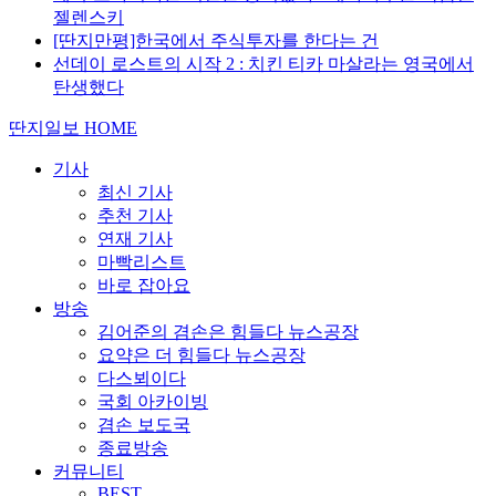
젤렌스키
[딴지만평]한국에서 주식투자를 한다는 건
선데이 로스트의 시작 2 : 치킨 티카 마살라는 영국에서
탄생했다
딴지일보 HOME
기사
최신 기사
추천 기사
연재 기사
마빡리스트
바로 잡아요
방송
김어준의 겸손은 힘들다 뉴스공장
요약은 더 힘들다 뉴스공장
다스뵈이다
국회 아카이빙
겸손 보도국
종료방송
커뮤니티
BEST