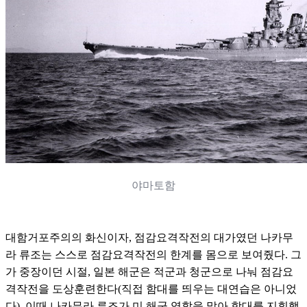
야마토
함
대함거포주의의 화신이자, 점감요격작전의 대가였던 나카무
라 류조는 스스로 점감요격작전의 한계를 몸으로 보여줬다. 그
가 중장이던 시절, 일본 해군은 적군과 청군으로 나눠 점감요
격작전을 도상훈련한다(직접 함대를 띄우는 대연습은 아니었
다). 이때 나카무라 류조가 미 해군 역할을 맡아 함대를 지휘했