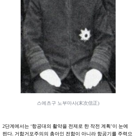
스에츠구 노부마사(末次信正)
2단계에서는 ‘항공대의 활약을 전제로 한 작전 계획’이 눈에
띈다. 거함거포주의의 총아인 전함이 아니라 항공기를 주력으