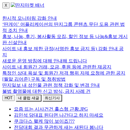
X
로그인하세요.
한시적 모니터링 강화 안내
‘딴게이’ 어플리케이션의 딴지그룹 콘텐츠 무단 도용 관련 법
적 조치 안내
홍보, 나눔, 후기, 봉사활동 모집, 할인 정보 등 나눔&홍보 게시
판 신설안내
사이트 내 홍보 제한 규정(서명란 홍보 금지 등) 강화 안내 공
지
새로운 운영 방침에 대해 안내해 드립니다
사이트 내 회원간 거래, 모금, 후원 등에 관련한 재공지
특정인 상대 욕설 및 회원간 저격 행위 자제 요청에 관한 공지
[월말 김어준] 구독 및 청취방법
딴지일보 내 성인물 관련 정책 강화 및 변경 안내
불법 촬영물에 대한 신고 방식, 금지 사례 건
HOT
내 클럽 새글
최신기사
요즘 뜨는 시사건건 홀스형 근황.JPG
김민석 당대표 된다면 나간다고 하지 마세요
쿠크다스 왤케 많이 보이죠???
전당대회 결과 무관하게 새는 새된다 봅니다