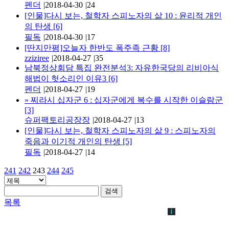
펜더
|
2018-04-30
|
24
[인물]다시 보는, 철학자 스피노자의 삶 10 : 윤리적 개인
의 탄생
[6]
필독
|
2018-04-30
|
17
[딴지만평]오늘자 한반도 폭주족 근황
[8]
zziziree
|
2018-04-27
|
35
남북정상회담 특집 완전분석3: 자유한국당의 리비아식
해법이 헛소리인 이유3
[6]
펜더
|
2018-04-27
|
19
»
찌라시 십자군 6 : 십자군에게 복수를 시작한 이슬람군
[3]
슈퍼팩토리공장장
|
2018-04-27
|
13
[인물]다시 보는, 철학자 스피노자의 삶 9 : 스피노자의
죽음과 이기적 개인의 탄생
[5]
필독
|
2018-04-27
|
14
241
242
243
244
245
검색
목록