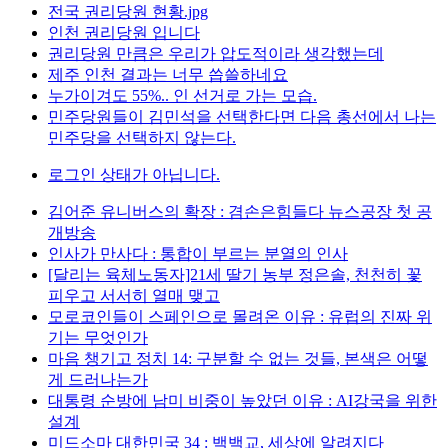
전국 권리당원 현황.jpg
인천 권리당원 입니다
권리당원 만큼은 우리가 압도적이라 생각했는데
제주 인천 결과는 너무 씁쓸하네요
누가이겨도 55%.. 인 선거로 가는 모습.
민주당원들이 김민석을 선택한다면 다음 총선에서 나는
민주당을 선택하지 않는다.
로그인 상태가 아닙니다.
김어준 유니버스의 확장 : 겸손은힘들다 뉴스공장 첫 공
개방송
인사가 만사다 : 통합이 부르는 분열의 인사
[달리는 육체노동자]21세 딸기 농부 정은솔, 천천히 꽃
피우고 서서히 열매 맺고
모로코인들이 스페인으로 몰려온 이유 : 유럽의 진짜 위
기는 무엇인가
마음 챙기고 정치 14: 구분할 수 없는 것들, 본색은 어떻
게 드러나는가
대통령 순방에 남미 비중이 높았던 이유 : AI강국을 위한
설계
미드소마 대한민국 34 : 백백교, 세상에 알려지다