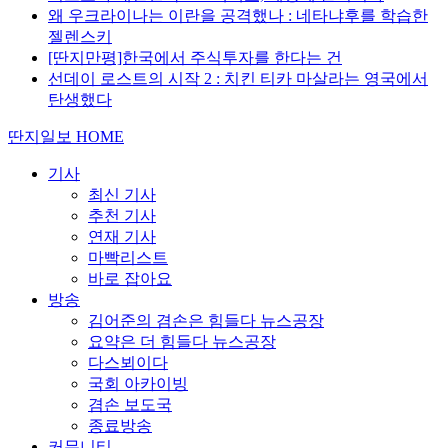
왜 우크라이나는 이란을 공격했나 : 네타냐후를 학습한
젤렌스키
[딴지만평]한국에서 주식투자를 한다는 건
선데이 로스트의 시작 2 : 치킨 티카 마살라는 영국에서
탄생했다
딴지일보 HOME
기사
최신 기사
추천 기사
연재 기사
마빡리스트
바로 잡아요
방송
김어준의 겸손은 힘들다 뉴스공장
요약은 더 힘들다 뉴스공장
다스뵈이다
국회 아카이빙
겸손 보도국
종료방송
커뮤니티