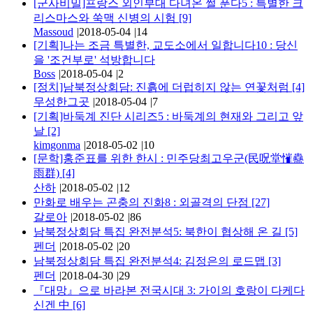
[군사비밀]프랑스 외인부대 다녀온 썰 푼다5 : 특별한 크
리스마스와 쑥맥 신병의 시험
[9]
Massoud
|
2018-05-04
|
14
[기획]나는 조금 특별한, 교도소에서 일합니다10 : 당신
을 '조건부로' 석방합니다
Boss
|
2018-05-04
|
2
[정치]남북정상회담: 진흙에 더럽히지 않는 연꽃처럼
[4]
무성한그곳
|
2018-05-04
|
7
[기획]바둑계 진단 시리즈5 : 바둑계의 현재와 그리고 앞
날
[2]
kimgonma
|
2018-05-02
|
10
[문학]홍준표를 위한 한시 : 민주당최고우군(民呪堂慛蠱
雨群)
[4]
산하
|
2018-05-02
|
12
만화로 배우는 곤충의 진화8 : 외골격의 단점
[27]
갈로아
|
2018-05-02
|
86
남북정상회담 특집 완전분석5: 북한이 협상해 온 길
[5]
펜더
|
2018-05-02
|
20
남북정상회담 특집 완전분석4: 김정은의 로드맵
[3]
펜더
|
2018-04-30
|
29
『대망』으로 바라본 전국시대 3: 가이의 호랑이 다케다
신겐 中
[6]