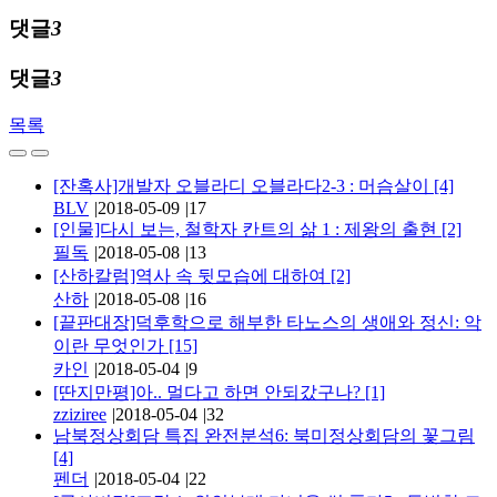
댓글
3
댓글
3
목록
[잔혹사]개발자 오블라디 오블라다2-3 : 머슴살이
[4]
BLV
|
2018-05-09
|
17
[인물]다시 보는, 철학자 칸트의 삶 1 : 제왕의 출현
[2]
필독
|
2018-05-08
|
13
[산하칼럼]역사 속 뒷모습에 대하여
[2]
산하
|
2018-05-08
|
16
[끝판대장]덕후학으로 해부한 타노스의 생애와 정신: 악
이란 무엇인가
[15]
카인
|
2018-05-04
|
9
[딴지만평]아.. 멀다고 하면 안되갔구나?
[1]
zziziree
|
2018-05-04
|
32
남북정상회담 특집 완전분석6: 북미정상회담의 꽃그림
[4]
펜더
|
2018-05-04
|
22