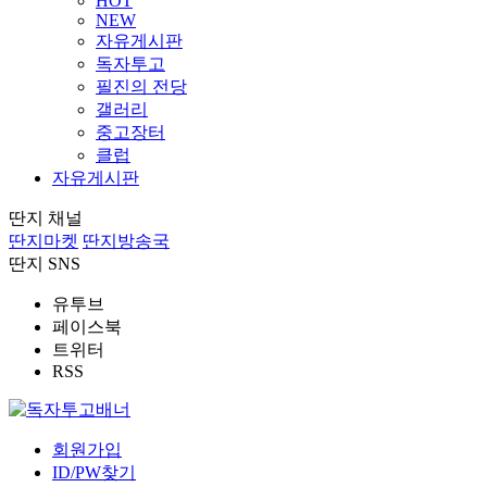
HOT
NEW
자유게시판
독자투고
필진의 전당
갤러리
중고장터
클럽
자유게시판
딴지 채널
딴지마켓
딴지방송국
딴지 SNS
유투브
페이스북
트위터
RSS
회원가입
ID/PW찾기