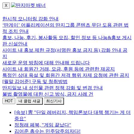
X
로그인하세요.
한시적 모니터링 강화 안내
‘딴게이’ 어플리케이션의 딴지그룹 콘텐츠 무단 도용 관련 법
적 조치 안내
홍보, 나눔, 후기, 봉사활동 모집, 할인 정보 등 나눔&홍보 게시
판 신설안내
사이트 내 홍보 제한 규정(서명란 홍보 금지 등) 강화 안내 공
지
새로운 운영 방침에 대해 안내해 드립니다
사이트 내 회원간 거래, 모금, 후원 등에 관련한 재공지
특정인 상대 욕설 및 회원간 저격 행위 자제 요청에 관한 공지
[월말 김어준] 구독 및 청취방법
딴지일보 내 성인물 관련 정책 강화 및 변경 안내
불법 촬영물에 대한 신고 방식, 금지 사례 건
HOT
내 클럽 새글
최신기사
[속보] 靑 "단일 레버리지, 책임론보다 대책 챙기는 게 더
중요"
정청래 페북, "게임 끝났다"
김어준 총수는 민주당주의자다!