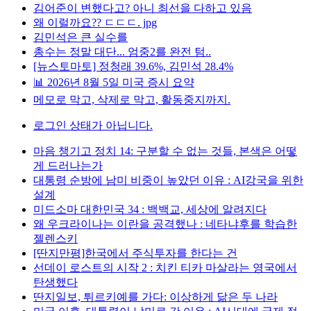
김어준이 변했다고? 아니 최선을 다하고 있음
왜 이럴까요?? ㄷㄷㄷ. jpg
김민석은 큰 실수를
총수는 정말 대단... 엄중2를 완전 텀..
[뉴스토마토] 정청래 39.6%, 김민석 28.4%
📊 2026년 8월 5일 미국 증시 요약
메모로 막고, 삭제로 막고, 활동중지까지.
로그인 상태가 아닙니다.
마음 챙기고 정치 14: 구분할 수 없는 것들, 본색은 어떻
게 드러나는가
대통령 순방에 남미 비중이 높았던 이유 : AI강국을 위한
설계
미드소마 대한민국 34 : 백백교, 세상에 알려지다
왜 우크라이나는 이란을 공격했나 : 네타냐후를 학습한
젤렌스키
[딴지만평]한국에서 주식투자를 한다는 건
선데이 로스트의 시작 2 : 치킨 티카 마살라는 영국에서
탄생했다
딴지일보, 튀르키예를 가다: 이상하게 닮은 두 나라