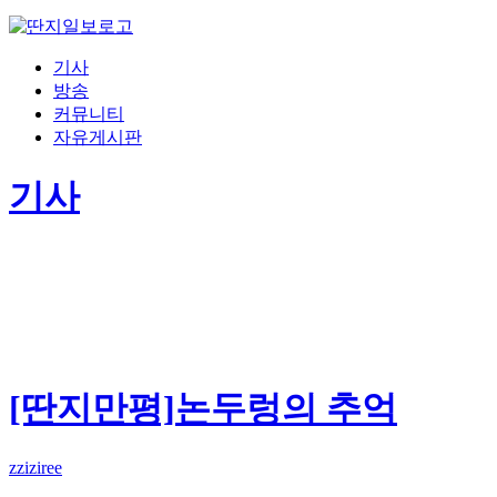
기사
방송
커뮤니티
자유게시판
기사
[딴지만평]논두렁의 추억
zziziree