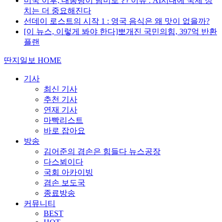
미국 이후, 대통령이 남미로 간 이유 : AI시대에 국제 정
치는 더 중요해진다
선데이 로스트의 시작 1 : 영국 음식은 왜 맛이 없을까?
[이 뉴스, 이렇게 봐야 한다]뽀개진 국민의힘, 397억 반환
플랜
딴지일보 HOME
기사
최신 기사
추천 기사
연재 기사
마빡리스트
바로 잡아요
방송
김어준의 겸손은 힘들다 뉴스공장
다스뵈이다
국회 아카이빙
겸손 보도국
종료방송
커뮤니티
BEST