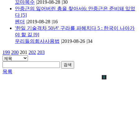
꼬마목수
|
2019-08-28
|
30
안중근의 잃어버린 총을 찾아서6: 안중근은 준비돼 있었
다
[5]
펜더
|
2019-08-28
|
16
'한일 기술격차 50년' 구라를 파헤치다 5 : 한국이 나아가
야 할 길
[9]
우리들의회사사용법
|
2019-08-26
|
34
199
200
201
202
203
검색
목록