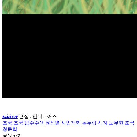
zziziree
편집 : 인지니어스
조국
조국 압수수색
윤석열
사법개혁
논두렁 시계
노무현
조국
청문회
공유하기