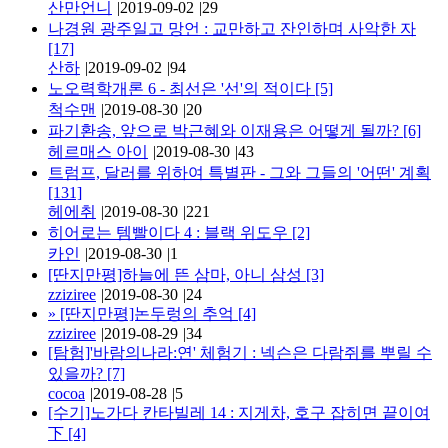
산만언니
|
2019-09-02
|
29
나경원 광주일고 망언 : 교만하고 잔인하며 사악한 자
[17]
산하
|
2019-09-02
|
94
노오력학개론 6 - 최선은 '선'의 적이다
[5]
척수맨
|
2019-08-30
|
20
파기환송, 앞으로 박근혜와 이재용은 어떻게 될까?
[6]
헤르매스 아이
|
2019-08-30
|
43
트럼프, 달러를 위하여 특별판 - 그와 그들의 '어떤' 계획
[131]
헤에취
|
2019-08-30
|
221
히어로는 템빨이다 4 : 블랙 위도우
[2]
카인
|
2019-08-30
|
1
[딴지만평]하늘에 뜬 삼마, 아니 삼성
[3]
zziziree
|
2019-08-30
|
24
»
[딴지만평]논두렁의 추억
[4]
zziziree
|
2019-08-29
|
34
[탐험]'바람의나라:연' 체험기 : 넥슨은 다람쥐를 뿌릴 수
있을까?
[7]
cocoa
|
2019-08-28
|
5
[수기]노가다 칸타빌레 14 : 지게차, 호구 잡히면 끝이여
下
[4]