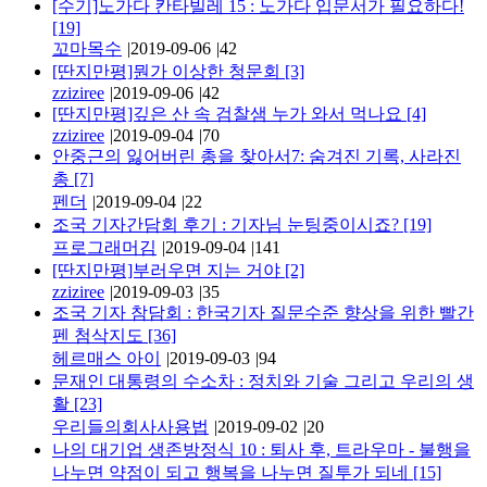
[수기]노가다 칸타빌레 15 : 노가다 입문서가 필요하다!
[19]
꼬마목수
|
2019-09-06
|
42
[딴지만평]뭔가 이상한 청문회
[3]
zziziree
|
2019-09-06
|
42
[딴지만평]깊은 산 속 검찰샘 누가 와서 먹나요
[4]
zziziree
|
2019-09-04
|
70
안중근의 잃어버린 총을 찾아서7: 숨겨진 기록, 사라진
총
[7]
펜더
|
2019-09-04
|
22
조국 기자간담회 후기 : 기자님 눈팅중이시죠?
[19]
프로그래머김
|
2019-09-04
|
141
[딴지만평]부러우면 지는 거야
[2]
zziziree
|
2019-09-03
|
35
조국 기자 참담회 : 한국기자 질문수준 향상을 위한 빨간
펜 첨삭지도
[36]
헤르매스 아이
|
2019-09-03
|
94
문재인 대통령의 수소차 : 정치와 기술 그리고 우리의 생
활
[23]
우리들의회사사용법
|
2019-09-02
|
20
나의 대기업 생존방정식 10 : 퇴사 후, 트라우마 - 불행을
나누면 약점이 되고 행복을 나누면 질투가 되네
[15]