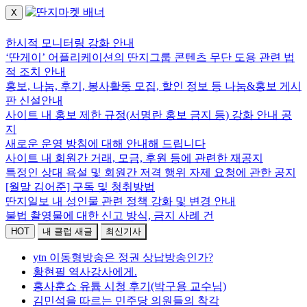
X
로그인하세요.
한시적 모니터링 강화 안내
‘딴게이’ 어플리케이션의 딴지그룹 콘텐츠 무단 도용 관련 법
적 조치 안내
홍보, 나눔, 후기, 봉사활동 모집, 할인 정보 등 나눔&홍보 게시
판 신설안내
사이트 내 홍보 제한 규정(서명란 홍보 금지 등) 강화 안내 공
지
새로운 운영 방침에 대해 안내해 드립니다
사이트 내 회원간 거래, 모금, 후원 등에 관련한 재공지
특정인 상대 욕설 및 회원간 저격 행위 자제 요청에 관한 공지
[월말 김어준] 구독 및 청취방법
딴지일보 내 성인물 관련 정책 강화 및 변경 안내
불법 촬영물에 대한 신고 방식, 금지 사례 건
HOT
내 클럽 새글
최신기사
ytn 이동형방송은 정권 상납방송인가?
황현필 역사강사에게.
홍사훈쇼 유튭 시청 후기(박구용 교수님)
김민석을 따르는 민주당 의원들의 착각