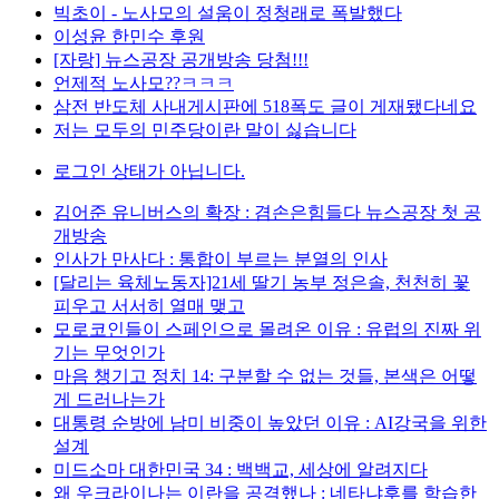
빅초이 - 노사모의 설움이 정청래로 폭발했다
이성윤 한민수 후원
[자랑] 뉴스공장 공개방송 당첨!!!
언제적 노사모??ㅋㅋㅋ
삼전 반도체 사내게시판에 518폭도 글이 게재됐다네요
저는 모두의 민주당이란 말이 싫습니다
로그인 상태가 아닙니다.
김어준 유니버스의 확장 : 겸손은힘들다 뉴스공장 첫 공
개방송
인사가 만사다 : 통합이 부르는 분열의 인사
[달리는 육체노동자]21세 딸기 농부 정은솔, 천천히 꽃
피우고 서서히 열매 맺고
모로코인들이 스페인으로 몰려온 이유 : 유럽의 진짜 위
기는 무엇인가
마음 챙기고 정치 14: 구분할 수 없는 것들, 본색은 어떻
게 드러나는가
대통령 순방에 남미 비중이 높았던 이유 : AI강국을 위한
설계
미드소마 대한민국 34 : 백백교, 세상에 알려지다
왜 우크라이나는 이란을 공격했나 : 네타냐후를 학습한