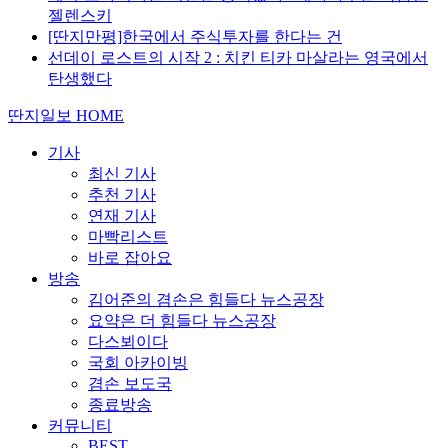
젤렌스키
[딴지만평]한국에서 주식투자를 한다는 건
선데이 로스트의 시작 2 : 치킨 티카 마살라는 영국에서
탄생했다
딴지일보 HOME
기사
최신 기사
추천 기사
연재 기사
마빡리스트
바로 잡아요
방송
김어준의 겸손은 힘들다 뉴스공장
요약은 더 힘들다 뉴스공장
다스뵈이다
국회 아카이빙
겸손 보도국
종료방송
커뮤니티
BEST