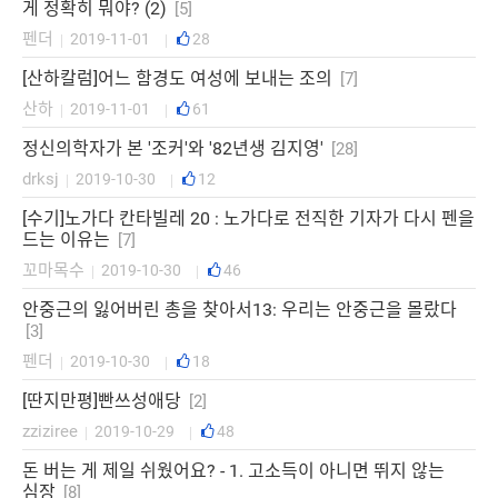
게 정확히 뭐야? (2)
[5]
펜더
2019-11-01
28
|
|
[산하칼럼]어느 함경도 여성에 보내는 조의
[7]
산하
2019-11-01
61
|
|
정신의학자가 본 '조커'와 '82년생 김지영'
[28]
drksj
2019-10-30
12
|
|
[수기]노가다 칸타빌레 20 : 노가다로 전직한 기자가 다시 펜을
드는 이유는
[7]
꼬마목수
2019-10-30
46
|
|
안중근의 잃어버린 총을 찾아서13: 우리는 안중근을 몰랐다
[3]
펜더
2019-10-30
18
|
|
[딴지만평]빤쓰성애당
[2]
zziziree
2019-10-29
48
|
|
돈 버는 게 제일 쉬웠어요? - 1. 고소득이 아니면 뛰지 않는
심장
[8]