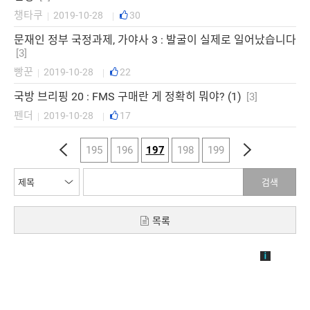
챙타쿠
2019-10-28
30
|
|
문재인 정부 국정과제, 가야사 3 : 발굴이 실제로 일어났습니다
[3]
빵꾼
2019-10-28
22
|
|
국방 브리핑 20 : FMS 구매란 게 정확히 뭐야? (1)
[3]
펜더
2019-10-28
17
|
|
195
196
197
198
199
검색
목록