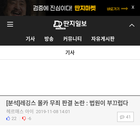
X
기사
방송
커뮤니티
자유게시판
기사
[분석]레깅스 몰카 무죄 판결 논란 : 법원이 부끄럽다
헤르매스 아이
2019-11-08 14:01
41
22
-6
|