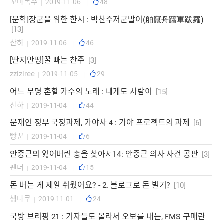
꼬마목수
2019-11-06
48
|
|
[문학]장군을 위한 한시 : 박찬주저군발이(舶竄舟躇軍跋罹)
[13]
산하
2019-11-06
46
|
|
[딴지만평]꿀 빠는 찬주
[3]
zziziree
2019-11-05
29
|
|
어느 무명 혼혈 가수의 노래 : 내게도 사람이
[15]
산하
2019-11-04
44
|
|
문재인 정부 국정과제, 가야사 4 : 가야 프로젝트의 과제
[6]
빵꾼
2019-11-04
6
|
|
안중근의 잃어버린 총을 찾아서14: 안중근 의사 사건 공판
[3]
펜더
2019-11-04
15
|
|
돈 버는 게 제일 쉬웠어요? - 2. 블로그로 돈 벌기?
[10]
챙타쿠
2019-11-01
24
|
|
국방 브리핑 21 : 기자들도 몰라서 오보를 내는, FMS 구매란