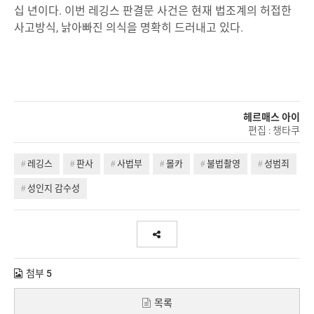
십 년이다. 이번 레깅스 판결문 사건은 현재 법조계의 허접한
사고방식, 낡아빠진 의식을 명확히 드러내고 있다.
헤르매스 아이
편집 : 챙타쿠
레깅스
판사
사법부
몰카
불법촬영
성범죄
성인지 감수성
첨부
5
목록