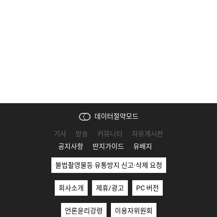
데이터절약모드
기사
방송
커뮤니티
자유게시판
공지사항
딴지가이드
유배지
불법촬영물등 유통방지 신고·삭제 요청
회사소개
제휴/광고
PC 버전
언론윤리강령
이용자위원회