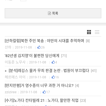
목록
[산하칼럼]북한 주민 북송 : 야만의 시대를 추억하며
[8]
산하
2019-11-08
26
|
|
'82년생 김지영'이 불편한 당신에게
[71]
이동준 노무사
2019-11-08
4
|
|
»
[분석]레깅스 몰카 무죄 판결 논란 : 법원이 부끄럽다
[41]
헤르매스 아이
2019-11-08
16
|
|
[딴지만평]거 영수증이 너무 과한 거 아니오?
[4]
zziziree
2019-11-08
17
|
|
[수기]노가다 칸타빌레 21 : 노가다, 할만한 직업
[23]