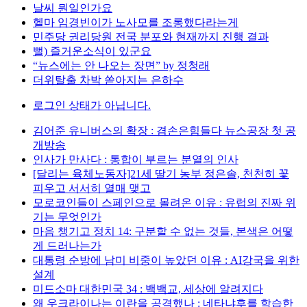
날씨 뭔일인가요
헬마 임경빈이가 노사모를 조롱했다라는게
민주당 권리당원 전국 분포와 현재까지 진행 결과
뻘) 즐거운소식이 있군요
“뉴스에는 안 나오는 장면” by 정청래
더위탈출 차박 쏟아지는 은하수
로그인 상태가 아닙니다.
김어준 유니버스의 확장 : 겸손은힘들다 뉴스공장 첫 공
개방송
인사가 만사다 : 통합이 부르는 분열의 인사
[달리는 육체노동자]21세 딸기 농부 정은솔, 천천히 꽃
피우고 서서히 열매 맺고
모로코인들이 스페인으로 몰려온 이유 : 유럽의 진짜 위
기는 무엇인가
마음 챙기고 정치 14: 구분할 수 없는 것들, 본색은 어떻
게 드러나는가
대통령 순방에 남미 비중이 높았던 이유 : AI강국을 위한
설계
미드소마 대한민국 34 : 백백교, 세상에 알려지다
왜 우크라이나는 이란을 공격했나 : 네타냐후를 학습한