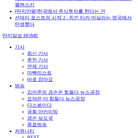
젤렌스키
[딴지만평]한국에서 주식투자를 한다는 건
선데이 로스트의 시작 2 : 치킨 티카 마살라는 영국에서
탄생했다
딴지일보 HOME
기사
최신 기사
추천 기사
연재 기사
마빡리스트
바로 잡아요
방송
김어준의 겸손은 힘들다 뉴스공장
요약은 더 힘들다 뉴스공장
다스뵈이다
국회 아카이빙
겸손 보도국
종료방송
커뮤니티
BEST