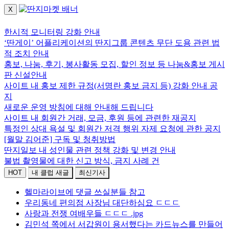
X
로그인하세요.
한시적 모니터링 강화 안내
‘딴게이’ 어플리케이션의 딴지그룹 콘텐츠 무단 도용 관련 법
적 조치 안내
홍보, 나눔, 후기, 봉사활동 모집, 할인 정보 등 나눔&홍보 게시
판 신설안내
사이트 내 홍보 제한 규정(서명란 홍보 금지 등) 강화 안내 공
지
새로운 운영 방침에 대해 안내해 드립니다
사이트 내 회원간 거래, 모금, 후원 등에 관련한 재공지
특정인 상대 욕설 및 회원간 저격 행위 자제 요청에 관한 공지
[월말 김어준] 구독 및 청취방법
딴지일보 내 성인물 관련 정책 강화 및 변경 안내
불법 촬영물에 대한 신고 방식, 금지 사례 건
HOT
내 클럽 새글
최신기사
헬마라이브에 댓글 쓰실분들 참고
우리동네 편의점 사장님 대단하심요 ㄷㄷㄷ
사랑과 전쟁 여배우들 ㄷㄷㄷ .jpg
김민석 쪽에서 서갑원이 용서했다는 카드뉴스를 만들어