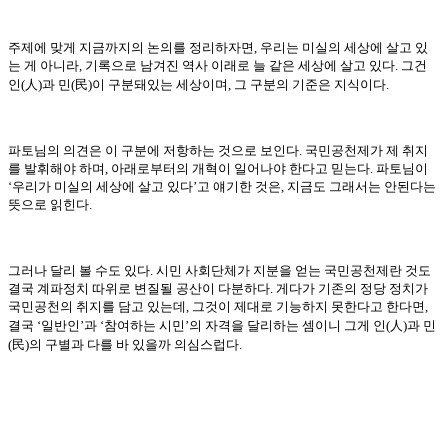
주제에 맞게 지금까지의 논의를 정리하자면
,
우리는 미실의 세상에 살고 있
는 게 아니라
,
기록으로 남겨진 역사 이래로 늘 같은 세상에 살고 있다
.
그건
人
民
인
(
)
과 민
(
)
이 구분돼있는 세상이며
,
그 구분의 기준은 지식이다
.
파토님의 의견은 이 구분에 저항하는 것으로 보인다
.
국민공천제가 제 취지
를 발휘해야 하며
,
아래로부터의 개혁이 일어나야 한다고 믿는다
.
파토님이
‘
우리가 미실의 세상에 살고 있다
’
고 얘기한 것은
,
지금도 그래서는 안된다는
뜻으로 읽힌다
.
그러나 달리 볼 수도 있다
.
시민 사회단체가 지분을 얻는 국민공천제란 것도
결국 계파정치 따위로 변질될 공산이 다분하다
.
게다가 기존의 정당 정치가
국민공천의 취지를 담고 있는데
,
그것이 제대로 기능하지 못한다고 한다면
,
人
결국
‘
일반인
’
과
‘
참여하는 시민
’
의 자격을 달리하는 셈이니 그게 인
(
)
과 민
民
(
)
의 구별과 다를 바 있을까 의심스럽다
.