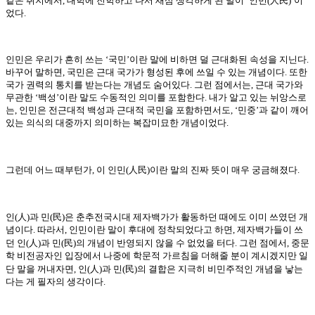
같은 취지에서
,
대학에 진학하고 나서 새삼 생각하게 된 말이
‘
인민
(
)’
이
었다
.
인민은 우리가 흔히 쓰는
‘
국민
’
이란 말에 비하면 덜 근대화된 속성을 지닌다
.
바꾸어 말하면
,
국민은 근대 국가가 형성된 후에 쓰일 수 있는 개념이다
.
또한
국가 권력의 통치를 받는다는 개념도 숨어있다
.
그런 점에서는
,
근대 국가와
무관한
‘
백성
’
이란 말도 수동적인 의미를 포함한다
.
내가 알고 있는 뉘앙스로
는
,
인민은 전근대적 백성과 근대적 국민을 포함하면서도
, ‘
민중
’
과 같이 깨어
있는 의식의 대중까지 의미하는 복잡미묘한 개념이었다
.
人民
그런데 어느 때부턴가
,
이 인민
(
)
이란 말의 진짜 뜻이 매우 궁금해졌다
.
人
民
인
(
)
과 민
(
)
은 춘추전국시대 제자백가가 활동하던 때에도 이미 쓰였던 개
념이다
.
따라서
,
인민이란 말이 후대에 정착되었다고 하면
,
제자백가들이 쓰
人
民
던 인
(
)
과 민
(
)
의 개념이 반영되지 않을 수 없었을 터다
.
그런 점에서
,
중문
학 비전공자인 입장에서 나중에 학문적 가르침을 더해줄 분이 계시겠지만 일
人
民
단 말을 꺼내자면
,
인
(
)
과 민
(
)
의 결합은 지극히 비민주적인 개념을 낳는
다는 게 필자의 생각이다
.