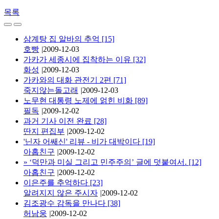
목록
삼계탕 집 알바의 추억
[15]
호빵
|
2009-12-03
가카가 세종시에 집착하는 이유
[32]
화성
|
2009-12-03
가카와의 대화 관전기 2편
[71]
죽지않는돌고래
|
2009-12-03
노무현 대통령 노제에 얽힌 비화
[89]
필독
|
2009-12-02
과거 기사 이전 완료
[28]
딴지 편집부
|
2009-12-02
'닌자 어쌔신' 리뷰 - 비가 대박이다
[19]
아홉친구
|
2009-12-02
»
‘덕만과 미실 그리고 민주주의’ 글에 덧붙여서.
[12]
아홉친구
|
2009-12-02
이은주를 추억하다
[23]
알려지지 않은 주시자
|
2009-12-02
김조광수 감독을 만나다
[38]
허남웅
|
2009-12-02