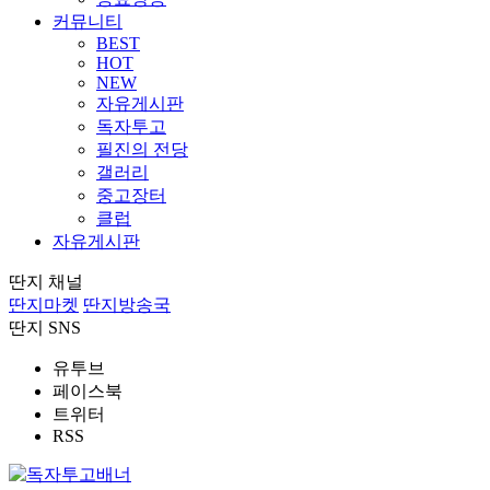
커뮤니티
BEST
HOT
NEW
자유게시판
독자투고
필진의 전당
갤러리
중고장터
클럽
자유게시판
딴지 채널
딴지마켓
딴지방송국
딴지 SNS
유투브
페이스북
트위터
RSS