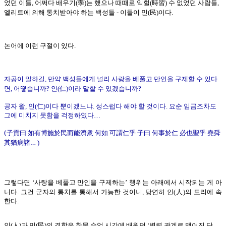
學
時習
었던 이들
,
어쩌다 배우기
(
)
는 했으나 때때로 익힐
(
)
수 없었던 사람들
,
民
엘리트에 의해 통치받아야 하는 백성들 -
이들이 민
(
)
이다
.
논어에 이런 구절이 있다
.
자공이 말하길
,
만약 백성들에게 널리 사랑을 베풀고 만인을 구제할 수 있다
仁
면
,
어떻습니까
?
인
(
)
이라 말할 수 있겠습니까
?
仁
공자 왈
,
인
(
)
이다 뿐이겠느냐
.
성스럽다 해야 할 것이다
.
요순 임금조차도
그에 미치지 못함을 걱정하였다
…
(
子貢曰 如有博施於民而能濟衆 何如
可謂仁乎
子曰 何事於仁
必也聖乎 堯舜
其猶病諸
…
)
그렇다면
‘
사랑을 베풀고 만인을 구제하는
’
행위는 아래에서 시작되는 게 아
人
니다
.
그건 군자의 통치를 통해서 가능한 것이니
,
당연히 인
(
)
의 도리에 속
한다
.
人
民
인
(
)
과 민
(
)
의 결합은 한문 수업 시간에 배웠던
‘
병렬 관계로 맺어진 단