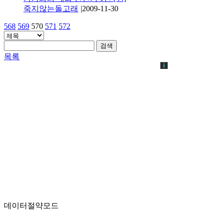
죽지않는돌고래
|
2009-11-30
568
569
570
571
572
검색
목록
데이터절약모드