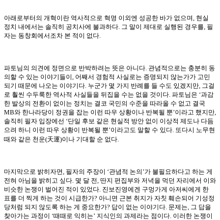
아래로부터의 개혁이란 역사적으로 혁명 이외엔 성공한 바가 없으며
,
현실
정치 내에서는 솔직히 공치사에 불과하다
.
그 말이 제대로 실행된 경우를
,
필
자는 동창회에서조차 본 적이 없다
.
파토님의 의견에 정면으로 반박하려는 뜻은 아니다
.
관념적으로는 충분히 동
의할 수 있는 이야기들이
,
어째서 경험적 사실로는 증명되지 않는가가 고민
되기 때문에 나오는 이야기다
.
누군가 몇 가지 반례를 들 수도 있겠지만
,
그걸
로 훨씬 수두룩한 역사적 사실들을 뒤집을 수는 없을 것이다
.
파토님은
‘
과감
한 발상의 전환이 없이는 정치는 결코 국민의 수준을 따라올 수 없고 결국
MB
와 한나라당이 정권을 잡는 이런 따우 상황이나 반복될 뿐
’
이라고 했지만
,
솔직히 필자 입장에선
‘
단일 후보 같은 현실적 방안 없이 이상적 제도나 다듬
으려 하니 이런 따우 상황이 반복될 뿐
’
이라고도 말할 수 있다
.
또다시 노무현
天運
때와 같은 천운
(
)
이나 기대할 순 없다
.
마지막으로 밝히자면
,
필자의 주장이
‘
관념적 논의
’
가 불필요하다고 하는 게
전혀 아님을 밝히고 싶다
.
몇 달 전
,
딴지 편집부와 저녁을 먹던 자리에서 이와
비슷한 논쟁이 벌어진 적이 있었다
.
진보진영에겐 구멍가게 아저씨에게 한
표를 더 찍게 하는 것이 시급한가
?
아니면 근본 취지가 자칫 훼손되어 기성정
당처럼 되지 않도록 하는 게 중요한가
?
답이 없는 이야기다
.
문제는
,
그 답을
찾아가는 과정이
‘
때때로 익히는
’
지식인의 과제라는 점이다
.
이러한 논쟁이