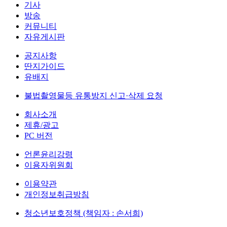
기사
방송
커뮤니티
자유게시판
공지사항
딴지가이드
유배지
불법촬영물등 유통방지 신고·삭제 요청
회사소개
제휴/광고
PC 버전
언론윤리강령
이용자위원회
이용약관
개인정보취급방침
청소년보호정책 (책임자 : 손서희)