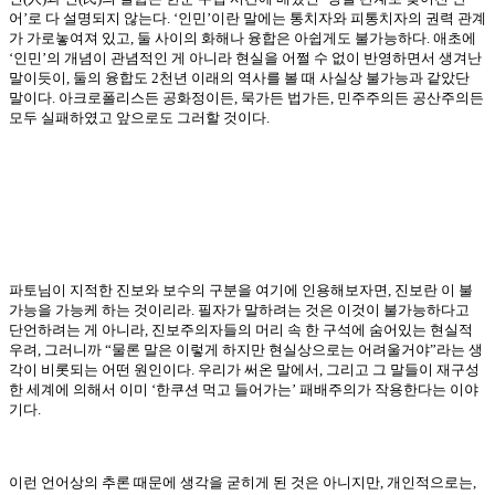
어
’
로 다 설명되지 않는다
. ‘
인민
’
이란 말에는 통치자와 피통치자의 권력 관계
가 가로놓여져 있고
,
둘 사이의 화해나 융합은 아쉽게도 불가능하다
.
애초에
‘
인민
’
의 개념이 관념적인 게 아니라 현실을 어쩔 수 없이 반영하면서 생겨난
말이듯이
,
둘의 융합도
2
천년 이래의 역사를 볼 때 사실상 불가능과 같았단
말이다
.
아크로폴리스든 공화정이든
,
묵가든 법가든
,
민주주의든 공산주의든
모두 실패하였고 앞으로도 그러할 것이다
.
파토님이 지적한 진보와 보수의 구분을 여기에 인용해보자면
,
진보란 이 불
가능을 가능케 하는 것이리라
.
필자가 말하려는 것은 이것이 불가능하다고
단언하려는 게 아니라
,
진보주의자들의 머리 속 한 구석에 숨어있는 현실적
우려
,
그러니까
“
물론 말은 이렇게 하지만 현실상으로는 어려울거야
”
라는 생
각이 비롯되는 어떤 원인이다
.
우리가 써온 말에서
,
그리고 그 말들이 재구성
한 세계에 의해서 이미
‘
한쿠션 먹고 들어가는
’
패배주의가 작용한다는 이야
기다
.
이런 언어상의 추론 때문에 생각을 굳히게 된 것은 아니지만
,
개인적으로는
,