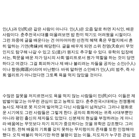
人
民
人
인
(
)
과 민
(
)
은 같은 사람이 아니다
.
인
(
)
은 요즘 말로 하면 지식인
,
배운
사람이다
.
춘추전국시대를 떠올려보면 밥 한끼 먹기도 어려웠을 시절이다
.
그런 와중에 글을 배운다는 건 어마어마한 선천적 혜택 혹은 무협지에서 흔
奇緣
天命
히 말하는 기연
(
)
에 해당한다
.
글을 배우게 되면 소위 천명
(
)
이 무엇
道
인지도 탐구해 나갈 수 있고 도
(
)
가 뭔지도 추구할 수 있다
.
유학의 입장에
서는
,
학문을 배운 자가 당시의 사회 엘리트로서 뭔가 역할을 하는 것이 당연
小人
하다고 여겼다
.
그걸 회피하거나 제 배나 불리려는 자들을 공자는 소인
(
)
鄕愿
人
이나 향원
(
)
이라며 비난했다
.
바꿔 말하면 소인배가 인
(
)
의 범주
,
즉 사
회 엘리트가 아니었다면 그토록 욕을 먹지 않았을 것이다
.
民
수많은 잘못을 저지르면서도 욕을 먹지 않는 사람들이 민
(
)
이다
.
이들은 제
밥벌이말고는 아무런 관심이 없고 능력도 없다
.
춘추전국시대에는 전쟁통에
농사도 제대로 못 지으며 빌어먹고 다닌 사람들이 넘쳐났다
.
그러나 평화로
운 시기에도 그런 사람들은 그렇게 한다
.
공자의 휘하에는 귀족 사대부뿐만
아니라 평민 출신의 제자들도 있었다
.
신분제의 현실을 부정하려는 게 아니
라 배움에는 무엇보다 자기 의지가 중요하다는 것을 유학은 강조했다
.
그러
나 또한
,
전혀 배움의 기회를 갖지 못하는 무지렁이의 존재를 또한 인정해야
했다
.
오직 배불리 먹이기만 하면 불평이 없는 이들
,
지도자가 누구든 관심 없