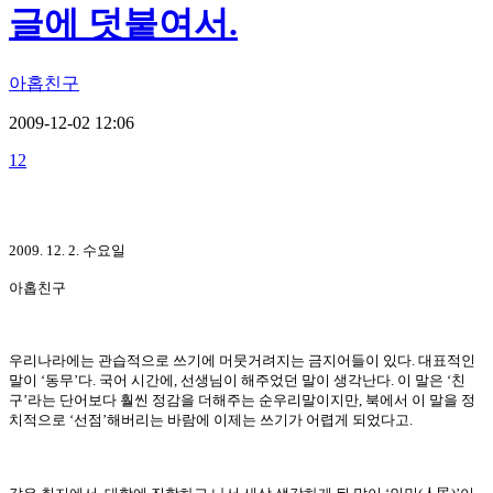
글에 덧붙여서.
아홉친구
2009-12-02 12:06
12
2009. 12. 2. 수요일
아홉친구
우리나라에는 관습적으로 쓰기에 머뭇거려지는 금지어들이 있다
.
대표적인
말이
‘
동무
’
다
.
국어 시간에
,
선생님이 해주었던 말이 생각난다
.
이 말은
‘
친
구
’
라는 단어보다 훨씬 정감을 더해주는 순우리말이지만
,
북에서 이 말을 정
치적으로
‘
선점
’
해버리는 바람에 이제는 쓰기가 어렵게 되었다고
.
人民