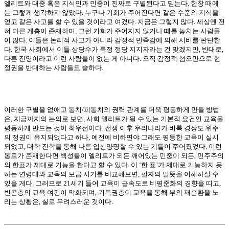
엘리트와 대중 혹은 지식인과 민중이 진짜로 구별된다고 믿는다
.
한창 때에
는 그렇게 생각하지 않았다
.
누구나 기회가 주어진다면 같은 수준의 지식을
얻고 같은 사고를 할 수 있을 것이라고 여겼다
.
지금은 그렇지 않다
.
세상엔 전
혀 다른 계층이 존재하며
,
그런 기회가 주어지지 않거나 때를 놓치는 사람들
이 많다
.
이들은 논리적 사고가 아니라 감정적 만족감에 의해 시비를 판단한
다
.
한국 사회에서 이들 상당수가 특정 정당 지지자라는 건 맞겠지만
,
반대로
,
다른 진영이라고 이런 사람들이 없는 게 아니다
.
오직 감정적 혐오만으로 현
정권을 반대하는 사람들도 숱하다
.
이러한 구별을 없애고 통치
/
피통치의 권력 관계를 더욱 평등하게 만들 방법
은
,
지금까지의 논의로 보면
,
사회 엘리트가 될 수 있는 기본적 요건인 교육을
평등하게 만드는 것이 최우선이다
.
전쟁 이후 우리나라가 비록 경상도 위주
의 정권이 유지되었다고 하나
,
예전에 비하면야 그래도 평등한 교육이 실시
되었고
,
대학 진학을 통해 나름 입신양명할 수 있는 기틀이 주어졌었다
.
이런
통로가 존재한다면 백성들이 엘리트가 되든 깨어있는 민중이 되든
,
민주주의
의 한표가 제대로 기능을 한다고 할 수 있다
.
이
‘
한 표
’
가 제대로 기능하지 못
하는 연령대와 교육의 보급 시기를 비교해보면
,
필자의 말뜻을 이해하실 수
있을 게다
.
그러므로
21
세기 들어 교육이 급속도로 비평준화의 경향을 띠고
,
빈곤층의 교육 여건이 악화되며
,
기득권층이 교육을 통해 부의 재순환을 노
리는 상황은
,
실로 우려스러운 것이다
.