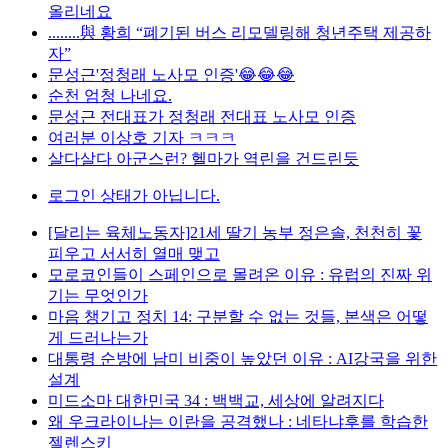
올리네요
........與 황희 “폐기된 버스 리모델링해 청년주택 제공하
자”
문성근'정청래 노사모 인증'😂😂😂
순천 엄청 나네요.
문성근 전대표가 정청래 전대표 노사모 인증
여러분 이상호 기자 ㅋㅋㅋ
살다살다 아군스런? 헬마가 역린을 건드린듯
로그인 상태가 아닙니다.
[달리는 육체노동자]21세 딸기 농부 정은솔, 천천히 꽃
피우고 서서히 열매 맺고
모로코인들이 스페인으로 몰려온 이유 : 유럽의 진짜 위
기는 무엇인가
마음 챙기고 정치 14: 구분할 수 없는 것들, 본색은 어떻
게 드러나는가
대통령 순방에 남미 비중이 높았던 이유 : AI강국을 위한
설계
미드소마 대한민국 34 : 백백교, 세상에 알려지다
왜 우크라이나는 이란을 공격했나 : 네타냐후를 학습한
젤렌스키