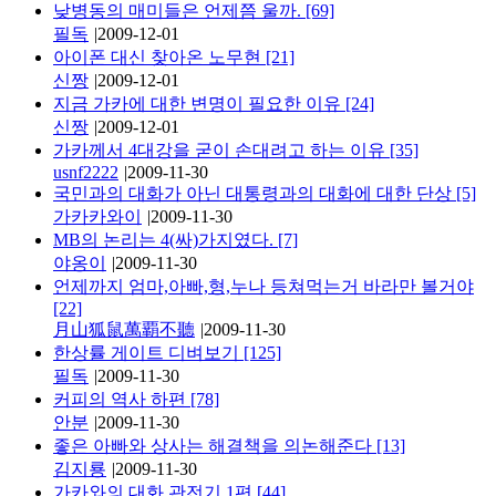
낮병동의 매미들은 언제쯤 울까.
[69]
필독
|
2009-12-01
아이폰 대신 찾아온 노무현
[21]
신짱
|
2009-12-01
지금 가카에 대한 변명이 필요한 이유
[24]
신짱
|
2009-12-01
가카께서 4대강을 굳이 손대려고 하는 이유
[35]
usnf2222
|
2009-11-30
국민과의 대화가 아닌 대통령과의 대화에 대한 단상
[5]
가카카와이
|
2009-11-30
MB의 논리는 4(싸)가지였다.
[7]
야옹이
|
2009-11-30
언제까지 엄마,아빠,형,누나 등쳐먹는거 바라만 볼거야
[22]
月山狐鼠萬覇不聽
|
2009-11-30
한상률 게이트 디벼보기
[125]
필독
|
2009-11-30
커피의 역사 하편
[78]
안분
|
2009-11-30
좋은 아빠와 상사는 해결책을 의논해준다
[13]
김지룡
|
2009-11-30
가카와의 대화 관전기 1편
[44]