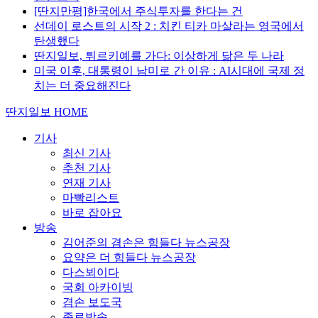
[딴지만평]한국에서 주식투자를 한다는 건
선데이 로스트의 시작 2 : 치킨 티카 마살라는 영국에서
탄생했다
딴지일보, 튀르키예를 가다: 이상하게 닮은 두 나라
미국 이후, 대통령이 남미로 간 이유 : AI시대에 국제 정
치는 더 중요해진다
딴지일보 HOME
기사
최신 기사
추천 기사
연재 기사
마빡리스트
바로 잡아요
방송
김어준의 겸손은 힘들다 뉴스공장
요약은 더 힘들다 뉴스공장
다스뵈이다
국회 아카이빙
겸손 보도국
종료방송