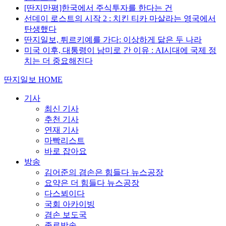
[딴지만평]한국에서 주식투자를 한다는 건
선데이 로스트의 시작 2 : 치킨 티카 마살라는 영국에서
탄생했다
딴지일보, 튀르키예를 가다: 이상하게 닮은 두 나라
미국 이후, 대통령이 남미로 간 이유 : AI시대에 국제 정
치는 더 중요해진다
딴지일보 HOME
기사
최신 기사
추천 기사
연재 기사
마빡리스트
바로 잡아요
방송
김어준의 겸손은 힘들다 뉴스공장
요약은 더 힘들다 뉴스공장
다스뵈이다
국회 아카이빙
겸손 보도국
종료방송