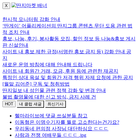
X
로그인하세요.
한시적 모니터링 강화 안내
‘딴게이’ 어플리케이션의 딴지그룹 콘텐츠 무단 도용 관련 법
적 조치 안내
홍보, 나눔, 후기, 봉사활동 모집, 할인 정보 등 나눔&홍보 게시
판 신설안내
사이트 내 홍보 제한 규정(서명란 홍보 금지 등) 강화 안내 공
지
새로운 운영 방침에 대해 안내해 드립니다
사이트 내 회원간 거래, 모금, 후원 등에 관련한 재공지
특정인 상대 욕설 및 회원간 저격 행위 자제 요청에 관한 공지
[월말 김어준] 구독 및 청취방법
딴지일보 내 성인물 관련 정책 강화 및 변경 안내
불법 촬영물에 대한 신고 방식, 금지 사례 건
HOT
내 클럽 새글
최신기사
헬마라이브에 댓글 쓰실분들 참고
이동형은 이명수기자를 뭘로 고소한다는건가요?
우리동네 편의점 사장님 대단하심요 ㄷㄷㄷ
사랑과 전쟁 여배우들 ㄷㄷㄷ .jpg