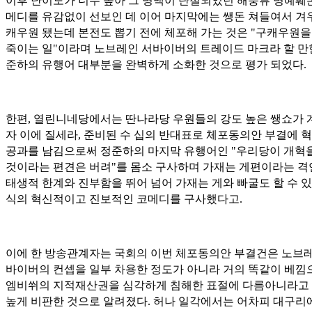
이후 난이도가 너무 높아 그 명맥이 단절되었던 해충류 명예훼
메디를 유감없이 선보인 데 이어 마지막에는 쌩돈 쳐들여서 겨
캐우원 됐는데 본전도 뽑기 전에 체포해 가는 것은 "구캐우원을
죽이는 일"이라며 노브레인 서바이버의 트레이드 마크라 할 만
준하의 유행어 대부분을 완벽하게 소화한 것으로 평가 되었다.
한편, 열린니네당에서는 딴나라당 우원들의 강도 높은 쌩쇼가 
자 이에 질세라, 준비된 수 십의 반대표로 체포동의안 부결에 
공과를 남김으로써 정준하의 마지막 유행어인 "우리당이 개혁
것이라는 편견은 버려"를 몸소 구사하며 가재는 게편이라는 
태생적 한계와 진부함을 뛰어 넘어 가재는 게와 빠굴도 할 수 
식의 혁신적이고 진보적인 코메디를 구사했다고.
이에 한 방송관계자는 국회의 이번 체포동의안 부결건은 노브레
바이버의 컨셉을 일부 차용한 정도가 아니라 거의 똑같이 베낌
엠비쒸의 지적재산권을 심각하게 침해한 표절에 다름아니라고
높게 비판한 것으로 알려졌다. 허나 일각에서는 어차피 대구리