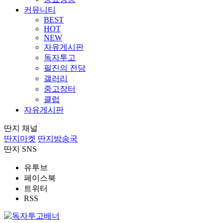
커뮤니티
BEST
HOT
NEW
자유게시판
독자투고
필진의 전당
갤러리
중고장터
클럽
자유게시판
딴지 채널
딴지마켓
딴지방송국
딴지 SNS
유투브
페이스북
트위터
RSS