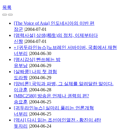
목록
[The Voice of Asia] 인도네시아의 이반 편
장군
|
2004-07-01
[염력사설] 상생(相生)의 정치, 이제부터다
신짱
|
2004-07-01
»
[귀두라인뉴스]노브레인 서바이버, 국회에서 재현
너부리
|
2004-06-30
[명시감상] 빤쓰헤는 밤
유부남
|
2004-06-29
[살짜쿵] 나의 첫 경험
도라짱
|
2004-06-29
[양비론] 국익과 파병, 그 실체를 알려달란 말이다.
이규훈
|
2004-06-28
[MBC2580] 방송은 언제나 권력의 편?
송요훈
|
2004-06-25
[귀두라인뉴스] 실마리 풀리는 언론개혁
너부리
|
2004-06-25
[역사] 다시 읽는 조선여인열전 - 황진이 4탄
돗자리
|
2004-06-24