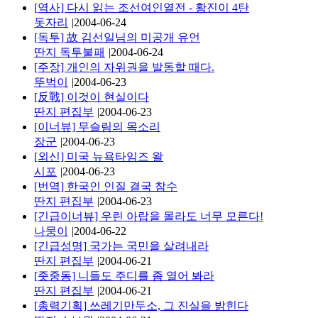
[역사] 다시 읽는 조선여인열전 - 황진이 4탄
돗자리
|
2004-06-24
[독투] 故 김선일님의 미공개 유언
딴지 독투불패
|
2004-06-24
[주장] 개인의 자위권을 발동할 때다.
뚜벅이
|
2004-06-23
[反戰] 이것이 현실이다
딴지 편집부
|
2004-06-23
[이너뷰] 무슬림의 목소리
장군
|
2004-06-23
[외신] 미국 뉴욕타임즈 왈
시포
|
2004-06-23
[번역] 한국인 인질 결국 참수
딴지 편집부
|
2004-06-23
[긴급이너뷰] 우린 아랍을 몰라도 너무 모른다!
나뭉이
|
2004-06-22
[긴급성명] 국가는 국민을 살려내라
딴지 편집부
|
2004-06-21
[좃중동] 니들도 주디를 좀 열어 봐라
딴지 편집부
|
2004-06-21
[총력기획] 쓰레기만두소, 그 진실을 밝힌다