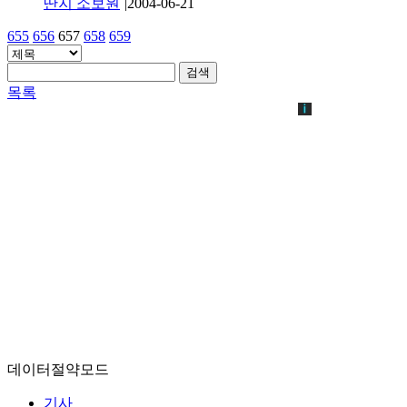
딴지 소보원
|
2004-06-21
655
656
657
658
659
검색
목록
데이터절약모드
기사