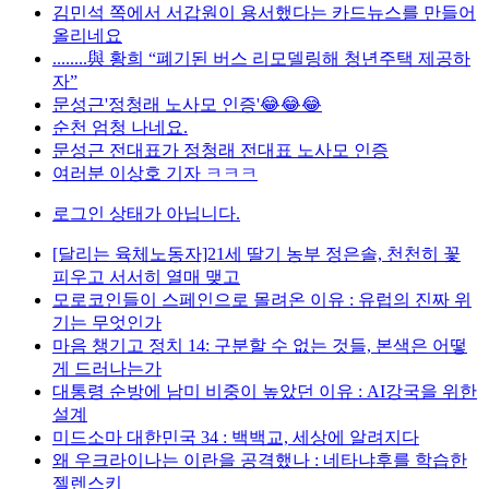
김민석 쪽에서 서갑원이 용서했다는 카드뉴스를 만들어
올리네요
........與 황희 “폐기된 버스 리모델링해 청년주택 제공하
자”
문성근'정청래 노사모 인증'😂😂😂
순천 엄청 나네요.
문성근 전대표가 정청래 전대표 노사모 인증
여러분 이상호 기자 ㅋㅋㅋ
로그인 상태가 아닙니다.
[달리는 육체노동자]21세 딸기 농부 정은솔, 천천히 꽃
피우고 서서히 열매 맺고
모로코인들이 스페인으로 몰려온 이유 : 유럽의 진짜 위
기는 무엇인가
마음 챙기고 정치 14: 구분할 수 없는 것들, 본색은 어떻
게 드러나는가
대통령 순방에 남미 비중이 높았던 이유 : AI강국을 위한
설계
미드소마 대한민국 34 : 백백교, 세상에 알려지다
왜 우크라이나는 이란을 공격했나 : 네타냐후를 학습한
젤렌스키