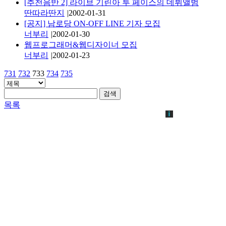
[추천음반 2] 라이브 기린아 투 페이스의 데뷔앨범
딴따라딴지
|
2002-01-31
[공지] 남로당 ON-OFF LINE 기자 모집
너부리
|
2002-01-30
웹프로그래머&웹디자이너 모집
너부리
|
2002-01-23
731
732
733
734
735
검색
목록