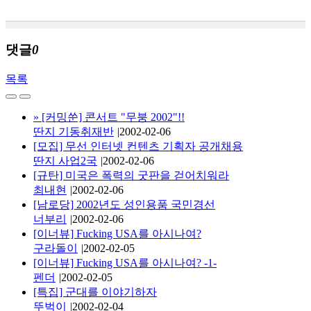
댓글
0
목록
»
[커밍쑨] 콘서트 "무붕 2002"!!
딴지 기동취재반
|
2002-02-06
[모집] 무선 인터넷 컨텐츠 기획자 공개채용
딴지 사업2국
|
2002-02-06
[규탄] 미국은 폭력의 굿판을 걷어치워라
최내현
|
2002-02-06
[남로당] 2002년도 성인용품 국민경선
너부리
|
2002-02-06
[이너뷰] Fucking USA를 아시나여?
구라돌이
|
2002-02-05
[이너뷰] Fucking USA를 아시나여? -1-
펜더
|
2002-02-05
[특집] 군대를 이야기하자
뚜벅이
|
2002-02-04