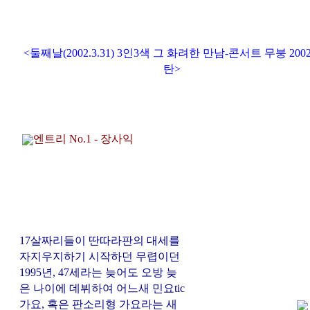
<둘째날(2002.3.31) 3인3색 그 화려한 만남-콘서트 무붕 2002
탄>
엔트리 No.1 - 장사익
17살짜리들이 딴따라판의 대세를
자지우지하기 시작하던 무렵이던
1995년, 47세라는 늦어도 오방 늦
은 나이에 데뷔하여 어느새 민요tic
가요, 혹은 판소리형 가요라는 새