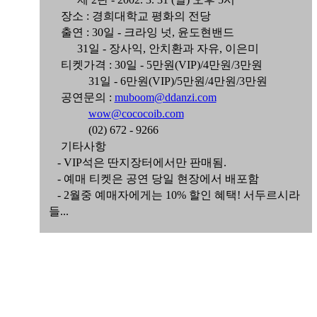
장소 : 경희대학교 평화의 전당
출연 : 30일 - 크라잉 넛, 윤도현밴드
31일 - 장사익, 안치환과 자유, 이은미
티켓가격 : 30일 - 5만원(VIP)/4만원/3만원
31일 - 6만원(VIP)/5만원/4만원/3만원
공연문의 :
muboom@ddanzi.com
wow@cococoib.com
(02) 672 - 9266
기타사항
- VIP석은 딴지장터에서만 판매됨.
- 예매 티켓은 공연 당일 현장에서 배포함
- 2월중 예매자에게는 10% 할인 혜택! 서두르시라
들...