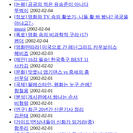
[논평] 공공의 적은 유승준이 아니다
뚜벅이
|
2002-02-04
[정보] 영화와 TV 속의 활쏘기- 니들 활 쏴 봤냐? 국궁을
아냐고? -
musoi
|
2002-02-04
[폭로] 영화 속의 비과학적 구라 (17)
펜더
|
2002-02-04
[영화딴따라] 미국으로 간 레닌그라드 카우보이스
헤비죠
|
2002-02-03
[제안] 16강 필승! 한국축구 BEST 11
사카김
|
2002-02-02
[문화] 맛쪼니 엽기댄스 vs 중세의 춤
선무당
|
2002-02-01
[국제] 팔레스타인, 평화는 누구 손에?
함철용
|
2002-02-01
[분석] 게시판에서 쌈나는 순서
비형랑
|
2002-02-01
[연구] 최근 20년간 신문기사 정리
김은태
|
2002-02-01
[가이드]연상녀들아 신화가 되거라(중)
함주리
|
2002-02-01