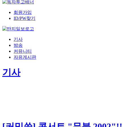
회원가입
ID/PW찾기
기사
방송
커뮤니티
자유게시판
기사
[커밍쑨] 콘서트 "무붕 2002"!!