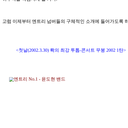
고럼 이제부터 엔트리 넘버들의 구체적인 소개에 들어가도록 하
<첫날(2002.3.30) 롹의 최강 투톱-콘서트 무붕 2002 1탄>
엔트리 No.1 - 윤도현 밴드