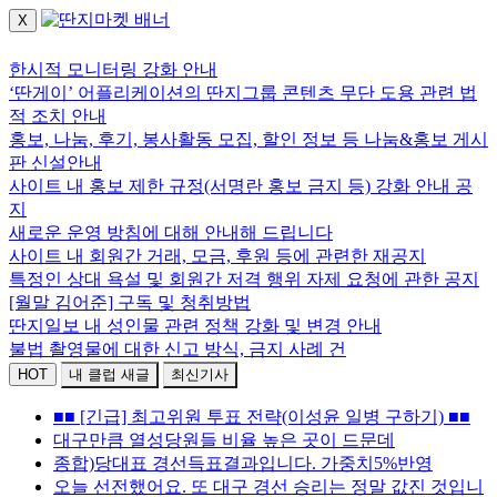
X
로그인하세요.
한시적 모니터링 강화 안내
‘딴게이’ 어플리케이션의 딴지그룹 콘텐츠 무단 도용 관련 법
적 조치 안내
홍보, 나눔, 후기, 봉사활동 모집, 할인 정보 등 나눔&홍보 게시
판 신설안내
사이트 내 홍보 제한 규정(서명란 홍보 금지 등) 강화 안내 공
지
새로운 운영 방침에 대해 안내해 드립니다
사이트 내 회원간 거래, 모금, 후원 등에 관련한 재공지
특정인 상대 욕설 및 회원간 저격 행위 자제 요청에 관한 공지
[월말 김어준] 구독 및 청취방법
딴지일보 내 성인물 관련 정책 강화 및 변경 안내
불법 촬영물에 대한 신고 방식, 금지 사례 건
HOT
내 클럽 새글
최신기사
■ ■ [긴급] 최고위원 투표 전략(이성윤 일병 구하기) ■ ■
대구만큼 열성당원들 비율 높은 곳이 드문데
종합)당대표 경선득표결과입니다. 가중치5%반영
오늘 선전했어요. 또 대구 경선 승리는 정말 값진 것입니