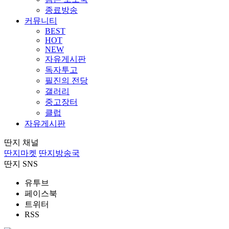
종료방송
커뮤니티
BEST
HOT
NEW
자유게시판
독자투고
필진의 전당
갤러리
중고장터
클럽
자유게시판
딴지 채널
딴지마켓
딴지방송국
딴지 SNS
유투브
페이스북
트위터
RSS