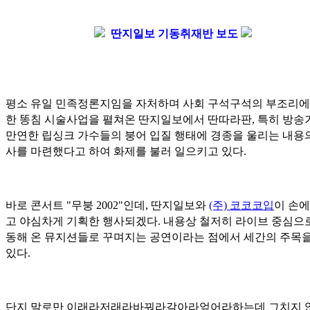
딴지일보 기동취재반 보도
평소 유일 민족정론지임을 자처하며 사회 구석구석의 부조리에
한 똥침 시술사업을 펼쳐온 딴지일보에서 딴따라판, 특히 방송
만연한 립싱크 가수들의 붕어 입질 행태에 경종을 울리는 내용
사를 마련했다고 하여 화제를 불러 일으키고 있다.
바로 콘서트 "무붕 2002"인데, 딴지일보와
(주) 코코코입
이 손에
고 야심차게 기획한 행사되겠다. 내용상 철저히 라이브 중심으
동해 온 뮤지션들로 꾸며지는 공연이라는 점에서 세간의 주목을
있다.
단지 말로만 이래라저래라바꿔라갈아라엎어라하는데 그치지 