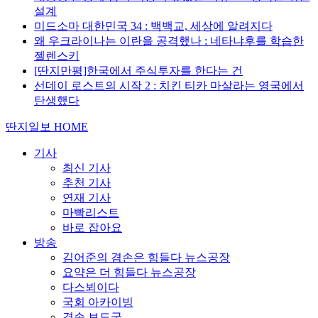
설계
미드소마 대한민국 34 : 백백교, 세상에 알려지다
왜 우크라이나는 이란을 공격했나 : 네타냐후를 학습한
젤렌스키
[딴지만평]한국에서 주식투자를 한다는 건
선데이 로스트의 시작 2 : 치킨 티카 마살라는 영국에서
탄생했다
딴지일보 HOME
기사
최신 기사
추천 기사
연재 기사
마빡리스트
바로 잡아요
방송
김어준의 겸손은 힘들다 뉴스공장
요약은 더 힘들다 뉴스공장
다스뵈이다
국회 아카이빙
겸손 보도국