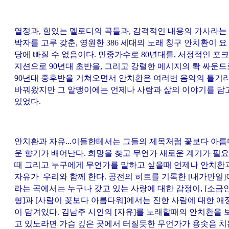
열정과, 힘있는 멜로디의 곡들과, 감격적인 내용의 가사라는
박자를 고루 갖춘, 영원한 386 세대의 노래 칭구 안치환이 요
당에 빠질 수 없음이다. 민중가수로 80년대를, 서정적인 포크
지션으로 90년대 초반을, 그리고 강렬한 메시지의 롹 싸운드
90년대 중후반을 거쳐오면서 안치환은 여러번 음악의 틀거
바꿔왔지만 그 알맹이에는 언제나 사람과 삶의 이야기를 담
있었다.
안치환과 자유...이들한테서는 그들의 제목처럼 꽃보다 아름
운 향기가 배어난다. 희망을 찾고 무언가 새로운 계기가 필
때 그리고 누구에게 무언가를 말하고 싶을때 언제나 안치환
자유가 우리와 함께 한다. 공전의 히트를 기록한 [내가만일]
라는 곡에서는 누구나 갖고 있는 사랑에 대한 감정이, [소금
형]과 [사람이 꽃보다 아름다워]에서는 진한 사람에 대한 애
이 담겨있다. 김남주 시인의 [자유]를 노래할때의 안치환을 
고 있노라면 가슴 깊은 곳에서 터질듯한 무언가가 용솟음 치