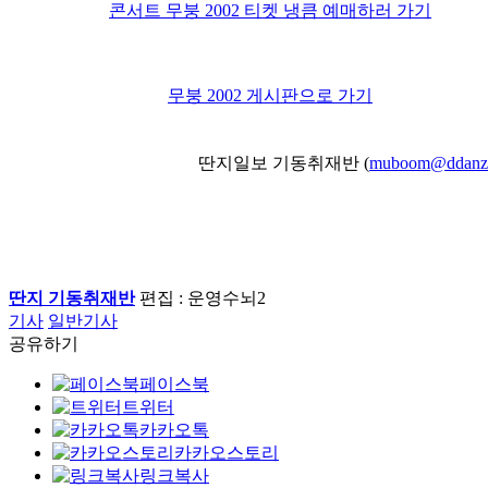
콘서트 무붕 2002 티켓 냉큼 예매하러 가기
무붕 2002 게시판으로 가기
딴지일보 기동취재반 (
muboom@ddanz
딴지 기동취재반
편집 : 운영수뇌2
기사
일반기사
공유하기
페이스북
트위터
카카오톡
카카오스토리
링크복사