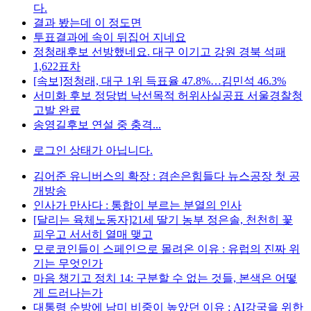
다.
결과 봤는데 이 정도면
투표결과에 속이 뒤집어 지네요
정청래후보 선방했네요. 대구 이기고 강원 경북 석패
1,622표차
[속보]정청래, 대구 1위 득표율 47.8%…김민석 46.3%
서미화 후보 정당법 낙선목적 허위사실공표 서울경찰청
고발 완료
송영길후보 연설 중 충격...
로그인 상태가 아닙니다.
김어준 유니버스의 확장 : 겸손은힘들다 뉴스공장 첫 공
개방송
인사가 만사다 : 통합이 부르는 분열의 인사
[달리는 육체노동자]21세 딸기 농부 정은솔, 천천히 꽃
피우고 서서히 열매 맺고
모로코인들이 스페인으로 몰려온 이유 : 유럽의 진짜 위
기는 무엇인가
마음 챙기고 정치 14: 구분할 수 없는 것들, 본색은 어떻
게 드러나는가
대통령 순방에 남미 비중이 높았던 이유 : AI강국을 위한