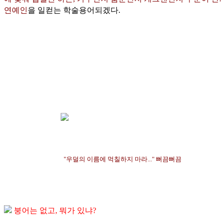
연예인
을 일컫는 학술용어되겠다.
"우덜의 이름에 먹칠하지 마라..." 뻐끔뻐끔
붕어는 없고, 뭐가 있냐?