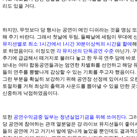
리도 있을 거다.
하지만, 무엇보다 당 행사는 공연이 메인 디쉬라는 것을 명심 또
해 주기 바란다. 그래서 첫날에 두팀, 둘째날에 세팀이 무대에 
뮤지션별로 최소 1시간에서 1시간 30분이상씩의 시간을 할애
해
로 하였음이다. 이정도면
각 뮤지션의 단독공연 수준
아닌가. 
추기에 급급해서 떼거지로 불러다 놓고 한 두곡 연주 담에 바로
보내는 여타 합동공연들과는 엄연한 차별화를 선언하고 해당 
들의 연주를 뽕빨나게 감상할 수 있는 기회를 주고자 했음이다. 
그런 부분을 확실히 보강하기 위해 공연장 선정에 있어서도 오
토절차를 거쳐 최상의 출력과 사운드를 뽑아낼 수 있을 만한 
신중하게 낙점하였음이다.
또한
공연수익금중 일부는 청년실업기금을 위해 쓰여진다
. 그
당 공연에 참여하는 관객 열분덜은 걍 라이브 뮤지션들이 좋아
들의 공연에 가고 거기서 발에 땀나게 놀았을 뿐인데도 결과적