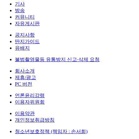
기사
방송
커뮤니티
자유게시판
공지사항
딴지가이드
유배지
불법촬영물등 유통방지 신고·삭제 요청
회사소개
제휴/광고
PC 버전
언론윤리강령
이용자위원회
이용약관
개인정보취급방침
청소년보호정책 (책임자 : 손서희)