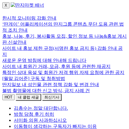
X
로그인하세요.
한시적 모니터링 강화 안내
‘딴게이’ 어플리케이션의 딴지그룹 콘텐츠 무단 도용 관련 법
적 조치 안내
홍보, 나눔, 후기, 봉사활동 모집, 할인 정보 등 나눔&홍보 게시
판 신설안내
사이트 내 홍보 제한 규정(서명란 홍보 금지 등) 강화 안내 공
지
새로운 운영 방침에 대해 안내해 드립니다
사이트 내 회원간 거래, 모금, 후원 등에 관련한 재공지
특정인 상대 욕설 및 회원간 저격 행위 자제 요청에 관한 공지
[월말 김어준] 구독 및 청취방법
딴지일보 내 성인물 관련 정책 강화 및 변경 안내
불법 촬영물에 대한 신고 방식, 금지 사례 건
HOT
내 클럽 새글
최신기사
김총수는 정말 대단합니다.
방청 당첨 후기 히히
서미화 의원 사과하십시오
이동형이 생각하는 구독자가 빠지는 이유