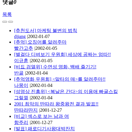
댓글
0
목록
[추천도서] 마케팅 불변의 법칙
djjang
|
2002-01-07
[추억] 오징어를 알려주마
빨간고추
|
2002-01-05
[별걸다 디벼보기 우원회] 세상에 공짜는 엄따!!
이규훈
|
2002-01-05
[비됴 검열위] 수면성 영화, 백배 즐기기!
반골
|
2002-01-04
[추억영화 우원회] <말타의 매>를 알려주마!!
나뭉이
|
2002-01-04
[성영상 진흥위] <복날은 간다>의 이용애 빠굴스킬
그럴껄
|
2002-01-04
2001 최악의 딴따라 왕중왕전 결과 발표!!
딴따라딴지
|
2001-12-27
[비교] 섹스로 보는 남과 여
함주리
|
2001-12-27
[발표] 패로디기사왕대박잔치