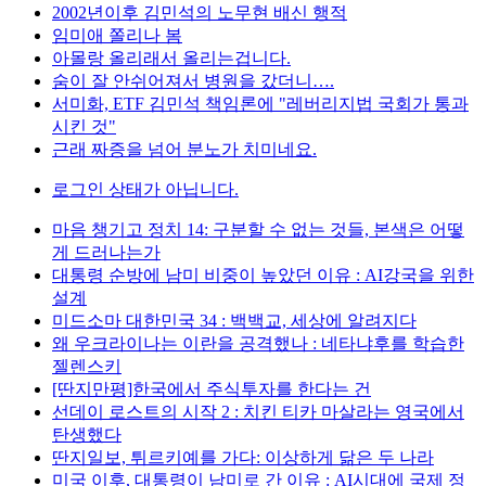
2002년이후 김민석의 노무현 배신 행적
임미애 쫄리나 봄
아몰랑 올리래서 올리는겁니다.
숨이 잘 안쉬어져서 병원을 갔더니….
서미화, ETF 김민석 책임론에 "레버리지법 국회가 통과
시킨 것"
근래 짜증을 넘어 분노가 치미네요.
로그인 상태가 아닙니다.
마음 챙기고 정치 14: 구분할 수 없는 것들, 본색은 어떻
게 드러나는가
대통령 순방에 남미 비중이 높았던 이유 : AI강국을 위한
설계
미드소마 대한민국 34 : 백백교, 세상에 알려지다
왜 우크라이나는 이란을 공격했나 : 네타냐후를 학습한
젤렌스키
[딴지만평]한국에서 주식투자를 한다는 건
선데이 로스트의 시작 2 : 치킨 티카 마살라는 영국에서
탄생했다
딴지일보, 튀르키예를 가다: 이상하게 닮은 두 나라
미국 이후, 대통령이 남미로 간 이유 : AI시대에 국제 정