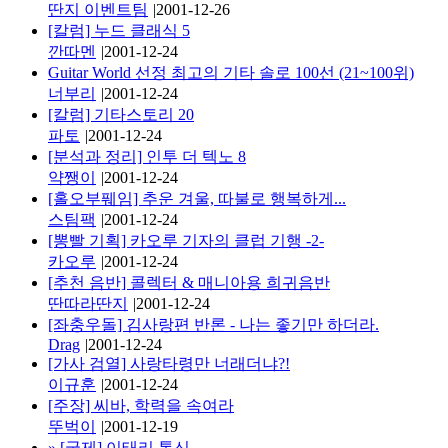
딴지 이벤트팀
|
2001-12-26
[칼럼] 누드 클래식 5
깐따멘
|
2001-12-24
Guitar World 선정 최고의 기타 솔로 100선 (21~100위)
너부리
|
2001-12-24
[칼럼] 기타스토리 20
파토
|
2001-12-24
[분석과 정리] 인투 더 텍노 8
약쨍이
|
2001-12-24
[홀오부풰임] 추운 겨울, 따불로 행복하게...
스팀팩
|
2001-12-24
[뽕빨 기획] 카오루 기자의 클럽 기행 -2-
카오루
|
2001-12-24
[추천 음반] 콜렉터 & 매니아용 희귀음반
딴따라딴지
|
2001-12-24
[좌충우돌] 김사랑편 반론 - 나는 좋기만 하더라.
Drag
|
2001-12-24
[가사 검열] 사랑타령만 너래더냐?!
이규훈
|
2001-12-24
[주장] 씨바, 학력을 속여라
뚜벅이
|
2001-12-19
»
[국제] 이태리 통신