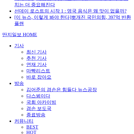
치는 더 중요해진다
선데이 로스트의 시작 1 : 영국 음식은 왜 맛이 없을까?
[이 뉴스, 이렇게 봐야 한다]뽀개진 국민의힘, 397억 반환
플랜
딴지일보 HOME
기사
최신 기사
추천 기사
연재 기사
마빡리스트
바로 잡아요
방송
김어준의 겸손은 힘들다 뉴스공장
다스뵈이다
국회 아카이빙
겸손 보도국
종료방송
커뮤니티
BEST
HOT