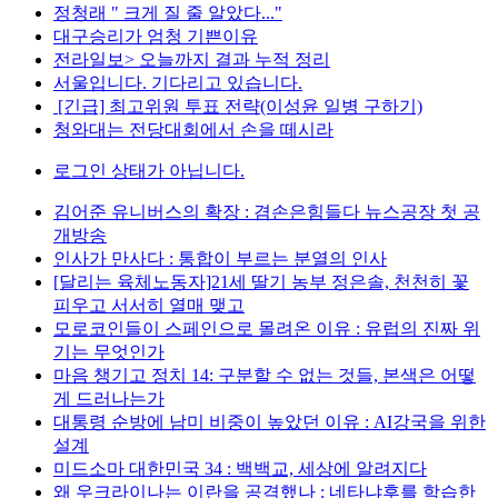
정청래 " 크게 질 줄 알았다..."
대구승리가 엄청 기쁜이유
전라일보> 오늘까지 결과 누적 정리
서울입니다. 기다리고 있습니다.
[긴급] 최고위원 투표 전략(이성윤 일병 구하기)
청와대는 전당대회에서 손을 떼시라
로그인 상태가 아닙니다.
김어준 유니버스의 확장 : 겸손은힘들다 뉴스공장 첫 공
개방송
인사가 만사다 : 통합이 부르는 분열의 인사
[달리는 육체노동자]21세 딸기 농부 정은솔, 천천히 꽃
피우고 서서히 열매 맺고
모로코인들이 스페인으로 몰려온 이유 : 유럽의 진짜 위
기는 무엇인가
마음 챙기고 정치 14: 구분할 수 없는 것들, 본색은 어떻
게 드러나는가
대통령 순방에 남미 비중이 높았던 이유 : AI강국을 위한
설계
미드소마 대한민국 34 : 백백교, 세상에 알려지다
왜 우크라이나는 이란을 공격했나 : 네타냐후를 학습한