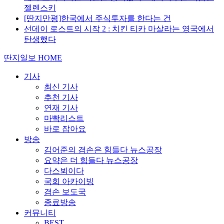
젤렌스키
[딴지만평]한국에서 주식투자를 한다는 건
선데이 로스트의 시작 2 : 치킨 티카 마살라는 영국에서
탄생했다
딴지일보 HOME
기사
최신 기사
추천 기사
연재 기사
마빡리스트
바로 잡아요
방송
김어준의 겸손은 힘들다 뉴스공장
요약은 더 힘들다 뉴스공장
다스뵈이다
국회 아카이빙
겸손 보도국
종료방송
커뮤니티
BEST