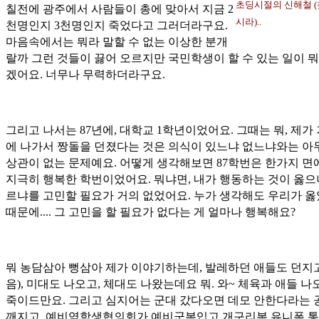
초딩시절의 신해철 
칠전에 광주에서 사람들이 총에 맞아서 지금 2
시라)..
천명인지 3천명인지 죽었다고 그러더라구요.
마음속에서는 뭐라 말할 수 없는 이상한 분개
랄까 그런 것들이 끓어 오르지만 국민학생이 할 수 있는 일이 뭐
겠어요. 너무나 무력하더라구요.
그리고 나서는 87년에, 대학교 1학년이었어요. 그때는 뭐, 제가
에 나가서 짱돌을 던졌다는 것은 의식이 있느냐 없느냐와는 아
상관이 없는 문제예요. 어떻게 생각해보면 87학번은 한가지 
지극히 행복한 학번이었어요. 뭐냐면, 내가 행동하는 것이 옳으
르냐를 고민할 필요가 거의 없었어요. 누가 생각해도 우리가 
때문에.... 그 고민을 할 필요가 없다는 게 얼마나 행복해요?
뭐 농담삼아 뻥삼아 제가 이야기하는데, 발레하던 애들도 던지고
음), 미대도 나오고, 체대도 나왔는데요 뭐. 와~ 체육과 애들 
죽이드만요. 그리고 심지어는 군대 갔다오면 데모 안한다라는 
깨지고, 예비역학생협의회가 예비군복입고 개구리복 유니폼 