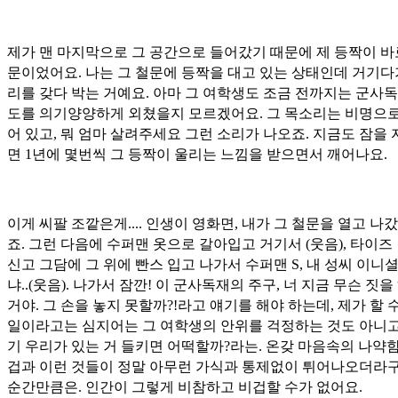
제가 맨 마지막으로 그 공간으로 들어갔기 때문에 제 등짝이 바
문이었어요. 나는 그 철문에 등짝을 대고 있는 상태인데 거기다
리를 갖다 박는 거예요. 아마 그 여학생도 조금 전까지는 군사독
도를 의기양양하게 외쳤을지 모르겠어요. 그 목소리는 비명으로
어 있고, 뭐 엄마 살려주세요 그런 소리가 나오죠. 지금도 잠을
면 1년에 몇번씩 그 등짝이 울리는 느낌을 받으면서 깨어나요.
이게 씨팔 조깥은게.... 인생이 영화면, 내가 그 철문을 열고 나
죠. 그런 다음에 수퍼맨 옷으로 갈아입고 거기서 (웃음), 타이즈
신고 그담에 그 위에 빤스 입고 나가서 수퍼맨 S, 내 성씨 이니셜
냐..(웃음). 나가서 잠깐! 이 군사독재의 주구, 너 지금 무슨 짓을
거야. 그 손을 놓지 못할까?!라고 얘기를 해야 하는데, 제가 할 
일이라고는 심지어는 그 여학생의 안위를 걱정하는 것도 아니고
기 우리가 있는 거 들키면 어떡할까?라는. 온갖 마음속의 나약
겁과 이런 것들이 정말 아무런 가식과 통제없이 튀어나오더라구
순간만큼은. 인간이 그렇게 비참하고 비겁할 수가 없어요.