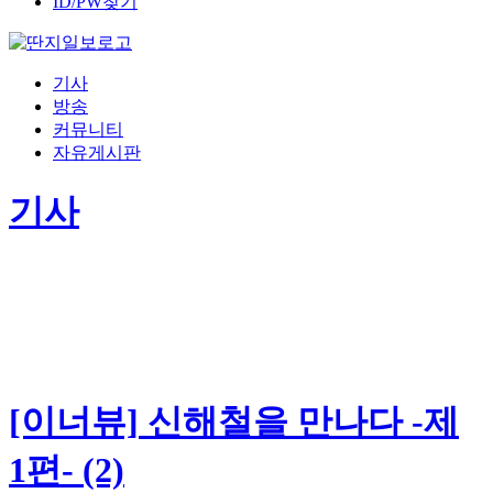
ID/PW찾기
기사
방송
커뮤니티
자유게시판
기사
[이너뷰] 신해철을 만나다 -제
1편- (2)