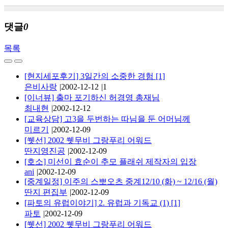
댓글
0
목록
[현지세포후기] 3일간의 소중한 경험
[1]
은비사랑
|
2002-12-12
|
1
[이너뷰] 출마 포기하신 허경영 총재님
최내현
|
2002-12-12
[교육상담] 고3을 두번하는 따님을 둔 어머님께
미르기
|
2002-12-09
[쒯선] 2002 쒯무비 그랑푸리 어워드
딴지영진공
|
2002-12-09
[호소] 미선이 효순이 추모 플래쉬 제작자의 입장
ani
|
2002-12-09
[중계일정] 이주의 스뽀오츠 중계12/10 (화) ~ 12/16 (월)
딴지 편집부
|
2002-12-09
[파토의 유럽이야기] 2. 유럽과 기독교 (1)
[1]
파토
|
2002-12-09
[쒯선] 2002 쒯무비 그랑푸리 어워드