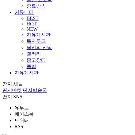
종료방송
커뮤니티
BEST
HOT
NEW
자유게시판
독자투고
필진의 전당
갤러리
중고장터
클럽
자유게시판
딴지 채널
딴지마켓
딴지방송국
딴지 SNS
유투브
페이스북
트위터
RSS