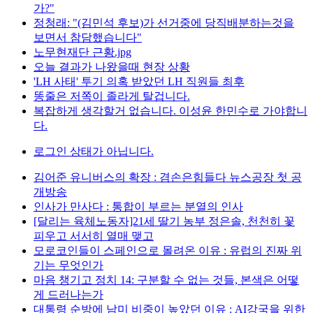
가?"
정청래: "(김민석 후보)가 선거중에 당직배분하는것을
보면서 참담했습니다"
노무현재단 근황.jpg
오늘 결과가 나왔을때 현장 상황
'LH 사태' 투기 의혹 받았던 LH 직원들 최후
똥줄은 저쪽이 졸라게 탈겁니다.
복잡하게 생각할거 없습니다. 이성윤 한민수로 가야합니
다.
로그인 상태가 아닙니다.
김어준 유니버스의 확장 : 겸손은힘들다 뉴스공장 첫 공
개방송
인사가 만사다 : 통합이 부르는 분열의 인사
[달리는 육체노동자]21세 딸기 농부 정은솔, 천천히 꽃
피우고 서서히 열매 맺고
모로코인들이 스페인으로 몰려온 이유 : 유럽의 진짜 위
기는 무엇인가
마음 챙기고 정치 14: 구분할 수 없는 것들, 본색은 어떻
게 드러나는가
대통령 순방에 남미 비중이 높았던 이유 : AI강국을 위한