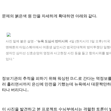
문제의 붉은색 원 안을 자세하게 확대하면 아래와 같다.
사진 밑에 붙은 설명 - "
뉴욕 도심서 반미시위
4일 (현지시각 3일 오후) 미국
맨해튼의 타임스퀘어에서 여중생 살인사건 범국민대책위 방미투쟁단 일행
생자인 심미선 신효순양의 영정과 사고현장 사진 등을 들고 항의시위를 벌
있다."
정보기관의 추적을 피하기 위해 워싱턴 D.C.로 간다는 역정보
러 흘리면서까지 은신에 만전을 기했는데 뉴욕에서 대문짝만하
타나 버리다니..
이 사진을 발견하고 본 프로젝트 수뇌부에서는 격렬한 토론이 