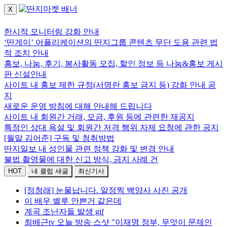
X
로그인하세요.
한시적 모니터링 강화 안내
‘딴게이’ 어플리케이션의 딴지그룹 콘텐츠 무단 도용 관련 법
적 조치 안내
홍보, 나눔, 후기, 봉사활동 모집, 할인 정보 등 나눔&홍보 게시
판 신설안내
사이트 내 홍보 제한 규정(서명란 홍보 금지 등) 강화 안내 공
지
새로운 운영 방침에 대해 안내해 드립니다
사이트 내 회원간 거래, 모금, 후원 등에 관련한 재공지
특정인 상대 욕설 및 회원간 저격 행위 자제 요청에 관한 공지
[월말 김어준] 구독 및 청취방법
딴지일보 내 성인물 관련 정책 강화 및 변경 안내
불법 촬영물에 대한 신고 방식, 금지 사례 건
HOT
내 클럽 새글
최신기사
[정청래] 눈물납니다. 알정찍 백양사 사진 공개
이 배우 별루 안쁜거 같은데
계곡 조난자들 발생 gif
최배근tv 오늘 방송 스샷 "이재명 정부, 무엇이 문제인