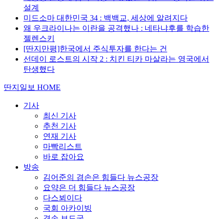
설계
미드소마 대한민국 34 : 백백교, 세상에 알려지다
왜 우크라이나는 이란을 공격했나 : 네타냐후를 학습한
젤렌스키
[딴지만평]한국에서 주식투자를 한다는 건
선데이 로스트의 시작 2 : 치킨 티카 마살라는 영국에서
탄생했다
딴지일보 HOME
기사
최신 기사
추천 기사
연재 기사
마빡리스트
바로 잡아요
방송
김어준의 겸손은 힘들다 뉴스공장
요약은 더 힘들다 뉴스공장
다스뵈이다
국회 아카이빙
겸손 보도국