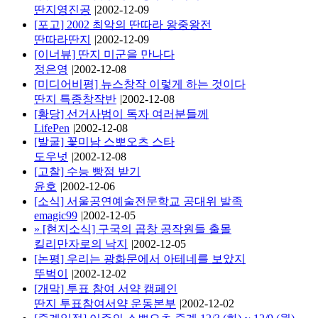
딴지영진공
|
2002-12-09
[포고] 2002 최악의 딴따라 왕중왕전
딴따라딴지
|
2002-12-09
[이너뷰] 딴지 미군을 만나다
정은영
|
2002-12-08
[미디어비평] 뉴스창작 이렇게 하는 것이다
딴지 특종창작반
|
2002-12-08
[황당] 선거사범이 독자 여러분들께
LifePen
|
2002-12-08
[발굴] 꽃미남 스뽀오츠 스타
도우넛
|
2002-12-08
[고찰] 수능 빵점 받기
윤호
|
2002-12-06
[소식] 서울공연예술전문학교 공대위 발족
emagic99
|
2002-12-05
»
[현지소식] 구국의 곱창 공작원들 출몰
킬리만자로의 낙지
|
2002-12-05
[논평] 우리는 광화문에서 아테네를 보았지
뚜벅이
|
2002-12-02
[개막] 투표 참여 서약 캠페인
딴지 투표참여서약 운동본부
|
2002-12-02