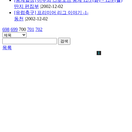
[중계일정] 이주의 스뽀오츠 중계 12/3 (화) ~ 12/9 (월)
딴지 편집부
|
2002-12-02
[유럽축구] 프리미어 리그 이야기 -1-
동천
|
2002-12-02
698
699
700
701
702
검색
목록