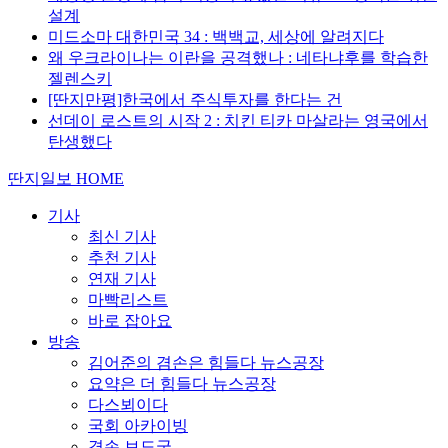
설계
미드소마 대한민국 34 : 백백교, 세상에 알려지다
왜 우크라이나는 이란을 공격했나 : 네타냐후를 학습한
젤렌스키
[딴지만평]한국에서 주식투자를 한다는 건
선데이 로스트의 시작 2 : 치킨 티카 마살라는 영국에서
탄생했다
딴지일보 HOME
기사
최신 기사
추천 기사
연재 기사
마빡리스트
바로 잡아요
방송
김어준의 겸손은 힘들다 뉴스공장
요약은 더 힘들다 뉴스공장
다스뵈이다
국회 아카이빙
겸손 보도국