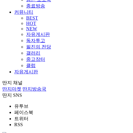
종료방송
커뮤니티
BEST
HOT
NEW
자유게시판
독자투고
필진의 전당
갤러리
중고장터
클럽
자유게시판
딴지 채널
딴지마켓
딴지방송국
딴지 SNS
유투브
페이스북
트위터
RSS