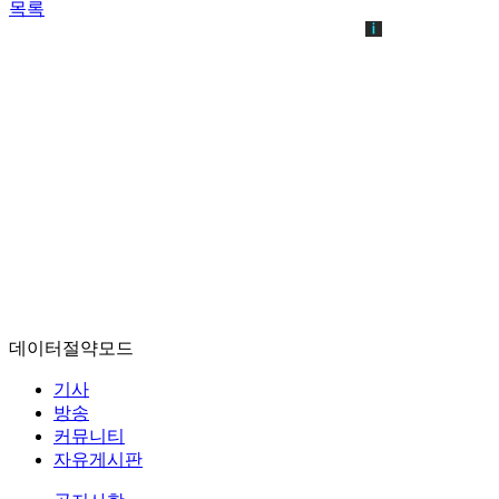
목록
데이터절약모드
기사
방송
커뮤니티
자유게시판