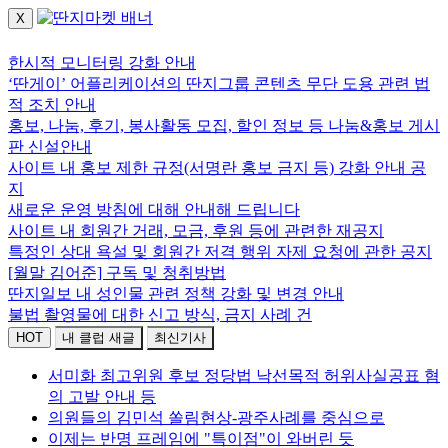
X
로그인하세요.
한시적 모니터링 강화 안내
‘딴게이’ 어플리케이션의 딴지그룹 콘텐츠 무단 도용 관련 법
적 조치 안내
홍보, 나눔, 후기, 봉사활동 모집, 할인 정보 등 나눔&홍보 게시
판 신설안내
사이트 내 홍보 제한 규정(서명란 홍보 금지 등) 강화 안내 공
지
새로운 운영 방침에 대해 안내해 드립니다
사이트 내 회원간 거래, 모금, 후원 등에 관련한 재공지
특정인 상대 욕설 및 회원간 저격 행위 자제 요청에 관한 공지
[월말 김어준] 구독 및 청취방법
딴지일보 내 성인물 관련 정책 강화 및 변경 안내
불법 촬영물에 대한 신고 방식, 금지 사례 건
HOT
내 클럽 새글
최신기사
서미화 최고위원 후보 정당법 낙선목적 허위사실공표 혐
의 고발 안내 등
의원들의 김민석 쏠림현상-광주사례를 중심으로
이제는 반명 프레임에 "특이점"이 와버린 듯