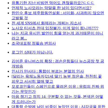
유통기한 지난 비빔면 먹어도 괜찮을까요?ㄷㄷㄷ
언제적 노사모라는 막말을 한 넘이 있다면서요?
한민수 후보 제주합동연설회 : 서미화, 사과하지 않으면
고발될 것
전 세계 SNS에서 화제라는 개쩌는 자소서
노사모 티서츠 전대 입장불가, 이게 말이 됩니까????
나는 지금 유시민 발언이 힘을 얻는게 과거때문이 아니
라고 봄...
조국대표랑 정필승 변의사
로그인 상태가 아닙니다.
김어준 유니버스의 확장 : 겸손은힘들다 뉴스공장 첫 공
개방송
인사가 만사다 : 통합이 부르는 분열의 인사
[달리는 육체노동자]21세 딸기 농부 정은솔, 천천히 꽃
피우고 서서히 열매 맺고
모로코인들이 스페인으로 몰려온 이유 : 유럽의 진짜 위
기는 무엇인가
마음 챙기고 정치 14: 구분할 수 없는 것들, 본색은 어떻
게 드러나는가
대통령 순방에 남미 비중이 높았던 이유 : AI강국을 위한