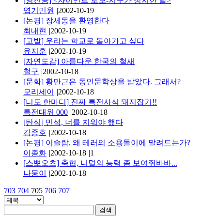
[영진공] <자이언트 로보-지구가 정지한 날>
엽기민원
|
2002-10-19
[논평] 장세동을 환영한다
최내현
|
2002-10-19
[고발] 우리는 학교로 돌아가고 싶다
유지훈
|
2002-10-19
[자연도감] 아름다운 한국의 철새
철구
|
2002-10-18
[문화] 황만근은 동인문학상을 받았다. 그래서?
모리세이
|
2002-10-18
[니도 한마디] 진짜 특전사식 돼지잡기!!
특전대위 000
|
2002-10-18
[탄식] 민석, 너를 지워야 했다
김종호
|
2002-10-18
[논평] 이슬람, 왜 테러의 소용돌이에 말려드는가?
이종화
|
2002-10-18
|
1
[스뽀오츠] 축협, 니덜의 능력 좀 보여줘바바...
나뭉이
|
2002-10-18
703
704
705
706
707
검색