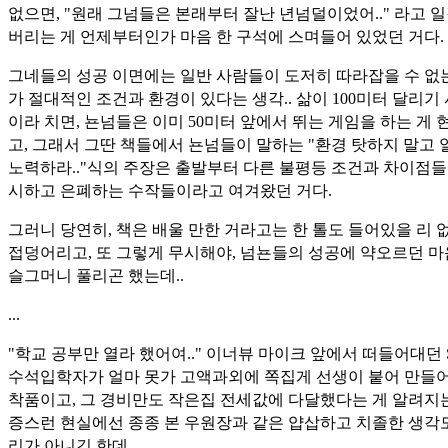
없으면, "원래 그넘들은 본래부터 잘난 년넘덜이었어.." 라고 
버리는 게 언제부터인가 마음 한 구석에 스며들어 있었던 거다.
그네들의 성공 이면에는 일반 사람들이 도저히 따라잡을 수 없
가 절대적인 조건과 환경이 있다는 생각.. 삶이 100미터 달리기
이라 치면, 뇬넘들은 이미 50미터 앞에서 뛰는 게임을 하는 게 
고, 그래서 그딴 책들에서 뇬넘들이 말하는 "환경 탓하지 말고
노력하라.."식의 주장은 출발부터 다른 불평등 조건과 차이점들
시하고 은폐하는 수작들이라고 여겨왔던 거다.
그러니 당연히, 책은 배울 만한 거라고는 한 톨도 들어있을 리 
접덩어리고, 또 그렇게 무시해야, 넘뇬들의 성공에 약오르던 
슬그머니 풀리곤 했는데..
...
"학교 공부만 열라 했어여.." 이너뷰 마이크 앞에서 떠들어대던 
수석입학자가 얼마 못가 고액과외에 쪽집게 선생이 붙어 만들어
착품이고, 그 경비만도 작은집 전세값에 다달했다는 게 알려지
증스런 현실에선 종종 본 우원장과 같은 얍삽하고 치졸한 생각
리가 아니긴 한데..