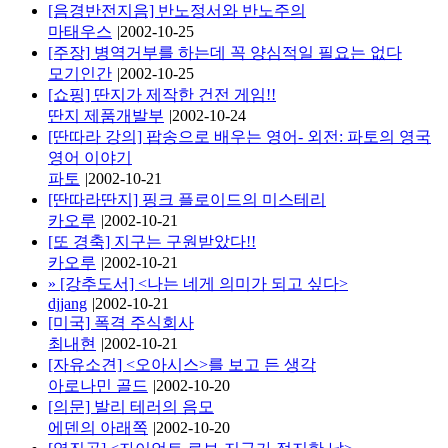
[음경반전지음] 반노정서와 반노주의
마태우스
|
2002-10-25
[주장] 병역거부를 하는데 꼭 양심적일 필요는 없다
모기인간
|
2002-10-25
[쇼핑] 딴지가 제작한 건전 게임!!
딴지 제품개발부
|
2002-10-24
[딴따라 강의] 팝송으로 배우는 영어- 외전: 파토의 영국
영어 이야기
파토
|
2002-10-21
[딴따라딴지] 핑크 플로이드의 미스테리
카오루
|
2002-10-21
[또 경축] 지구는 구원받았다!!
카오루
|
2002-10-21
»
[강추도서] <나는 네게 의미가 되고 싶다>
djjang
|
2002-10-21
[미국] 폭격 주식회사
최내현
|
2002-10-21
[자유소견] <오아시스>를 보고 든 생각
아로나민 골드
|
2002-10-20
[의문] 발리 테러의 음모
에덴의 아래쪽
|
2002-10-20