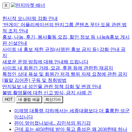
X
로그인하세요.
한시적 모니터링 강화 안내
‘딴게이’ 어플리케이션의 딴지그룹 콘텐츠 무단 도용 관련 법
적 조치 안내
홍보, 나눔, 후기, 봉사활동 모집, 할인 정보 등 나눔&홍보 게시
판 신설안내
사이트 내 홍보 제한 규정(서명란 홍보 금지 등) 강화 안내 공
지
새로운 운영 방침에 대해 안내해 드립니다
사이트 내 회원간 거래, 모금, 후원 등에 관련한 재공지
특정인 상대 욕설 및 회원간 저격 행위 자제 요청에 관한 공지
[월말 김어준] 구독 및 청취방법
딴지일보 내 성인물 관련 정책 강화 및 변경 안내
불법 촬영물에 대한 신고 방식, 금지 사례 건
HOT
내 클럽 새글
최신기사
이재명 대통령 각하께서는 세종대왕보다 더 훌륭한 성군
이십니다
판이 엎어졌나보네.. 김민석의 위기감
근데 표는 4050한테 받아 묵고 충성은 왜 2030한테 하나