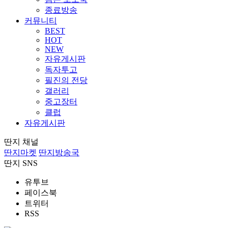
종료방송
커뮤니티
BEST
HOT
NEW
자유게시판
독자투고
필진의 전당
갤러리
중고장터
클럽
자유게시판
딴지 채널
딴지마켓
딴지방송국
딴지 SNS
유투브
페이스북
트위터
RSS