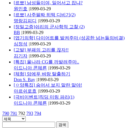
[르뽀] 남성들이여, 일어서고 잡냐?
원민호
|
1999-03-29
[르뽀] 사주팔짜 히떡 디비기(2)
명랑김피디
|
1999-03-29
[정밀고증]쉬리의 군사학적 고찰 (2)
BB
|
1999-03-29
[엽기의학] 다이어트를 발켜주마 (성공한 넘뇬들의비결)
심정석
|
1999-03-29
[고발] 부패의 고리를 끊자!!
김기자
|
1999-03-29
[특집] 울나라 CG를 까발려주마..
이드니아 콘체른
|
1999-03-29
[체험] 암에푸 벼랑 탈출하기
Don S. Bay
|
1999-03-29
[ㅇ양특집] 숨어서 보지 말란 말야!
아르쉬로흐
|
1999-03-29
[극비이벤트]직딩 미링 파리(1)
이드니아 콘체른
|
1999-03-29
790
791
792
793
794
검색