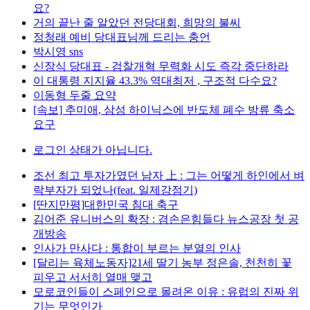
요?
거의 끝난 줄 알았던 전당대회, 희망의 불씨
정청래 예비 당대표님께 드리는 충언
박시영 sns
신장식 당대표 - 검찰개혁 무력화 시도 즉각 중단하라
이 대통령 지지율 43.3% 역대최저 , 구조적 다수요?
이동형 두줄 요약
[속보] 추미애, 삼성 하이닉스에 반도체 폐수 방류 축소
요구
로그인 상태가 아닙니다.
조선 최고 투자가였던 남자 上 : 그는 어떻게 하인에서 벼
락부자가 되었나(feat. 일제강점기)
[딴지만평]대한민국 침대 축구
김어준 유니버스의 확장 : 겸손은힘들다 뉴스공장 첫 공
개방송
인사가 만사다 : 통합이 부르는 분열의 인사
[달리는 육체노동자]21세 딸기 농부 정은솔, 천천히 꽃
피우고 서서히 열매 맺고
모로코인들이 스페인으로 몰려온 이유 : 유럽의 진짜 위
기는 무엇인가