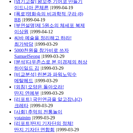
[엽기고찰] 왕꼬추 기어코 만들기
이드니아 콘체른
|
1999-04-19
[폭로]영화속의 비과학적 구라 (8)
BB
|
1999-04-19
[부연설명]제 5원소의 체세포 복제
이상원
|
1999-04-12
씨바 예술을 정리해고 하라!
최가박당
|
1999-03-29
5000천원을 참가비로 쓰자
SamuelSeong
|
1999-03-29
[분석]다우존스로 본 미경제의 허상
하이일드 김
|
1999-03-29
[비교분석] 린본과 파워노믹수
메탈헤드
|
1999-03-29
[외침] 오양은 돌아오라!
딴지 연예부
|
1999-03-29
[리포트] 국민연금을 알고잡냐(2)
크레타
|
1999-03-29
[사회] 추억의 전통놀이
yotainim
|
1999-03-29
[리포트]딴지 기자단의 정체!
딴지 기자단 연합회
|
1999-03-29