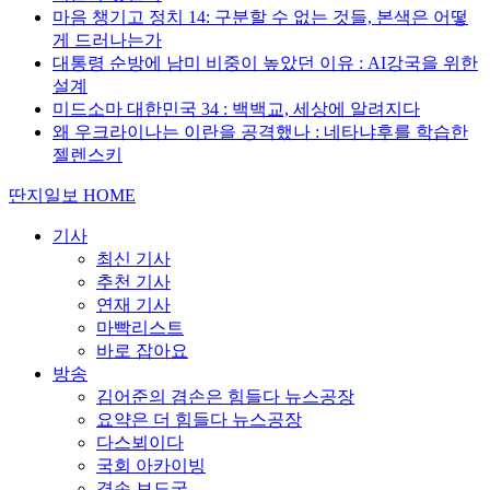
마음 챙기고 정치 14: 구분할 수 없는 것들, 본색은 어떻
게 드러나는가
대통령 순방에 남미 비중이 높았던 이유 : AI강국을 위한
설계
미드소마 대한민국 34 : 백백교, 세상에 알려지다
왜 우크라이나는 이란을 공격했나 : 네타냐후를 학습한
젤렌스키
딴지일보 HOME
기사
최신 기사
추천 기사
연재 기사
마빡리스트
바로 잡아요
방송
김어준의 겸손은 힘들다 뉴스공장
요약은 더 힘들다 뉴스공장
다스뵈이다
국회 아카이빙
겸손 보도국