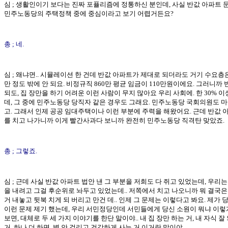
심 ; 생활인이기 보다는 진짜 포퓰리즘에 정통하신 분인데, 사실 반값 아파트 
민주노동당의 주택정책 중에 중심이라고 보기 어렵거든요?
총 ; 네.
심 ; 왜냐면.. 시뮬레이션 한 건데 반값 아파트가 제대로 되더라도 거기 수요층은
만 정도 밖에 안 되요. 비정규직 860만 평균 임금이 110만원이에요. 그러니까
되도, 집 장만을 하기 어려운 이런 사람이 무지 많아요 우리 사회에. 한 30% 이
데, 그 중에 민주노동당 당직자 같은 경우도 그래요. 민주노동당 국회의원도 
고. 그래서 인제 공공 임대주택이나 이런 부분에 주력을 해왔어요. 근데 반값 
를 치고 나가니까 이게 빨간사과다 보니까 완전히 민주노동당 직격탄 맞았죠.
총 ; 그렇죠.
심 ; 근데 사실 반값 아파트 법안 낸 그 부분을 저희도 다 쥐고 있었는데, 우리는
을 내려고 그걸 후순위로 놔두고 있었는데.. 저쪽에서 치고 나오니까 뭐 결국은
거 내놓고 뒷북 치게 되 버리고 만건 데.. 인제 그 문제는 이렇다고 봐요. 제가
이런 문제 제기 했는데, 우리 서민정당인데 서민들에게 당신 소원이 뭐냐 이렇
보면, 대체로 두 세 가지 이야기를 한단 말이야.. 내 집 장만 하는 거, 내 자식 잘
거, 하나 더 하면 병 안 걸리고 건강하게 사는 거 이거란 말이야..