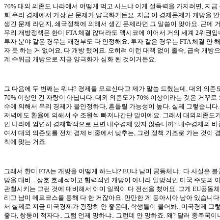
70% 대외 의존도 나라에서 어떻게 먹고 사느냐 이게 설득력을 가지려면, 지금 
회 우리 경제에서 가장 큰 문제가 양극화거든요. 지금 이 경제문제가 개방을 안
생긴 문제 라던지, 쇄국정책에 의해서 생긴 문제라면 그 말씀이 맞아요. 근데 
우리 개방정책은 한미 FTA 체결 않더라도 멕시코에 이어서 거의 세계 2위권입
투자 분야 같은 경우는 재경부도 다 인정해요. 투자 같은 경우는 FTA 체결 안 
자 못 하는 거 없어요. 다 개방 됐어요. 오히려 이런 대책 없이 졸속, 급속 개방
계 수위급 개방으로 지금 양극화가 심화 된 것이거든요.
그 다음에 두 번째는 뭐냐? 경제를 모르신다고 제가 말씀 드렸는데. 대외 의존
70% 이상인 건 자랑이 아닙니다. 대외 의존도가 70% 이상이라는 것은 거꾸로 
수에 의해서 우리 경제가 불안정하다, 흔들릴 가능성이 높다. 실제 그렇습니다.
저녁에도 환율에 의해서 수 조원씩 빠져나간단 말이에요. 그래서 대외의존도가 
인 나라에 엄연히 경제학적으로 보면 내수경제 있지 않습니까? 내수경제의 비
여서 대외 의존도를 전체 경제 비중에서 낮추는, 그런 정책 기조로 가는 것이 
칙에 맞는 거죠.
그래서 한미 FTA는 개방을 어떻게 하느냐? EU냐 남미 공동체냐.. 다 사실은 불
방을 대비... 상호 호혜적이고 협력적인 개방이 아니라 일방적인 미국 주도의 
관철시키는 그런 것에 대비해서 이미 일찍이 다 전선을 쳤어요. 그게 EU공동체
리고 남미 메르코스를 통해 다 한 거잖아요. 만만한 게 동아시아 남아 있습니다
서 실제로 지금 미국경제가 굉장히 안 좋은데, 학생들이 물어봐.. 미국경제 그
좋다, 쌍둥이 적자다.. 그럼 언제 망하냐.. 그런데 안 망하죠. 왜? 달러 종주국이