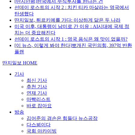
[딴지만평]한국에서 주식투자를 한다는 건
선데이 로스트의 시작 2 : 치킨 티카 마살라는 영국에서
탄생했다
딴지일보, 튀르키예를 가다: 이상하게 닮은 두 나라
미국 이후, 대통령이 남미로 간 이유 : AI시대에 국제 정
치는 더 중요해진다
선데이 로스트의 시작 1 : 영국 음식은 왜 맛이 없을까?
[이 뉴스, 이렇게 봐야 한다]뽀개진 국민의힘, 397억 반환
플랜
딴지일보 HOME
기사
최신 기사
추천 기사
연재 기사
마빡리스트
바로 잡아요
방송
김어준의 겸손은 힘들다 뉴스공장
다스뵈이다
국회 아카이빙