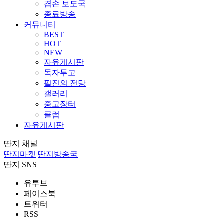
겸손 보도국
종료방송
커뮤니티
BEST
HOT
NEW
자유게시판
독자투고
필진의 전당
갤러리
중고장터
클럽
자유게시판
딴지 채널
딴지마켓
딴지방송국
딴지 SNS
유투브
페이스북
트위터
RSS