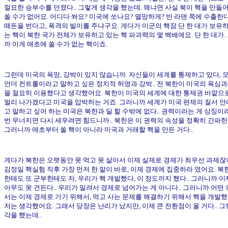
절묘한 승부수를 던졌다.. 그렇게 생각을 했는데. 왜냐면 사실 북이 핵을 만들
쏠 수가 없어요. 어디다 쏴요? 미국에 쏘나요? 멸망하게? 빈 라덴 쪽에 수출한다
떼돈을 번다고, 폭격의 빌미를 주냐구요. 게다가 미군의 핵잠 단 한 대가 보유
는 핵이 북한 국가 전체가 보유하고 있는 핵 파괴력의 몇 백배에요. 단 한 대가.
까 이게 애초에 쏠 수가 없는 핵이죠.
그런데 미국의 욕망, 강박이 있지 않습니까. 자신들이 세계를 통제하고 있다, 
언더 컨트롤이라고 말하고 싶은 정치적 허영과 강박.. 전 북한이 미국의 욕심과
을 절묘히 이용했다고 생각했어요. 북한이 미국의 세계에 대한 통제권 바깥으로
멀리 나가겠다고 미국을 압박하는 거죠. 그러니까 세계가 미국 편제의 질서 안
고 말하고 싶어 하는 미국은 북한과 딜 할 수밖에 없다.. 권력이라는 게 상징이
번 무너지면 다시 세우려면 힘드니까.. 북한은 이 권력의 속성을 정확히 간파한
그러니까 애초부터 쏠 핵이 아니라 미국과 거래할 핵을 만든 거다..
게다가 북한은 오랫동안 못 먹고 못 살아서 이제 실제로 경제가 최우선 과제잖
김정일 핵실험 직후 가장 먼저 한 말이 바로, 이제 경제에 집중하라 였어요. 북
한테도 또 군부한테도 자, 우리가 핵 개발했다, 이 정도까지 했다.. 그러니까 이
아무도 못 건든다.. 우리가 밀려서 경제로 넘어가는 게 아니다.. 그러니까 어떤
서는 이제 경제로 가기 위해서, 먹고 사는 문제를 해결하기 위해서 핵을 개발
저는 생각했어요. 그래서 당장은 난리가 났지만, 이제 큰 전환점이 올 거다.. 그
각을 했는데..