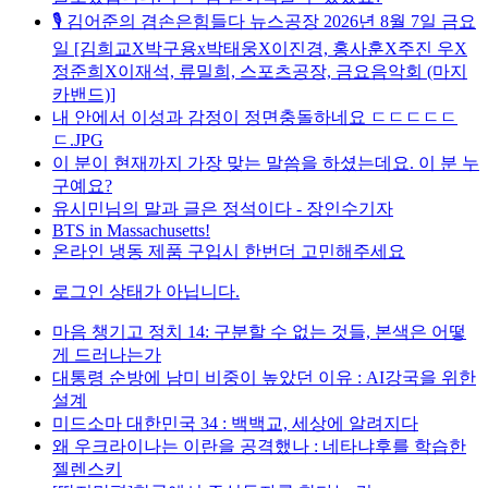
🎙️ 김어준의 겸손은힘들다 뉴스공장 2026년 8월 7일 금요
일 [김희교X박구용x박태웅X이진경, 홍사훈X주진 우X
정준희X이재석, 류밀희, 스포츠공장, 금요음악회 (마지
카밴드)]
내 안에서 이성과 감정이 정면충돌하네요 ㄷㄷㄷㄷㄷ
ㄷ.JPG
이 분이 현재까지 가장 맞는 말씀을 하셨는데요. 이 분 누
구예요?
유시민님의 말과 글은 정석이다 - 장인수기자
BTS in Massachusetts!
온라인 냉동 제품 구입시 한번더 고민해주세요
로그인 상태가 아닙니다.
마음 챙기고 정치 14: 구분할 수 없는 것들, 본색은 어떻
게 드러나는가
대통령 순방에 남미 비중이 높았던 이유 : AI강국을 위한
설계
미드소마 대한민국 34 : 백백교, 세상에 알려지다
왜 우크라이나는 이란을 공격했나 : 네타냐후를 학습한
젤렌스키