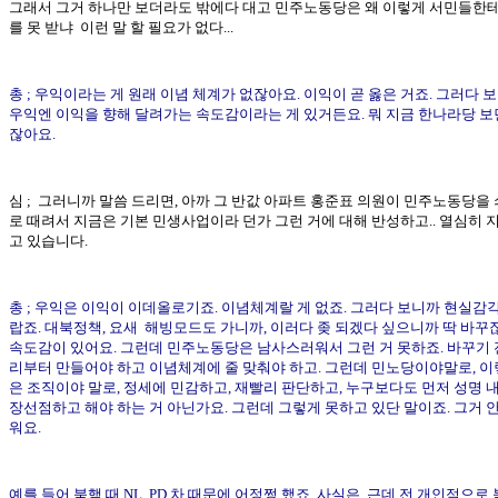
그래서 그거 하나만 보더라도 밖에다 대고 민주노동당은 왜 이렇게 서민들한테
를 못 받냐 이런 말 할 필요가 없다...
총 ; 우익이라는 게 원래 이념 체계가 없잖아요. 이익이 곧 옳은 거죠. 그러다 
우익엔 이익을 향해 달려가는 속도감이라는 게 있거든요. 뭐 지금 한나라당 보
잖아요.
심 ; 그러니까 말씀 드리면, 아까 그 반값 아파트 홍준표 의원이 민주노동당을
로 때려서 지금은 기본 민생사업이라 던가 그런 거에 대해 반성하고.. 열심히 
고 있습니다.
총 ; 우익은 이익이 이데올로기죠. 이념체계랄 게 없죠. 그러다 보니까 현실감
랍죠. 대북정책, 요새 해빙모드도 가니까, 이러다 좆 되겠다 싶으니까 딱 바꾸
속도감이 있어요. 그런데 민주노동당은 남사스러워서 그런 거 못하죠. 바꾸기 
리부터 만들어야 하고 이념체계에 줄 맞춰야 하고. 그런데 민노당이야말로, 이
은 조직이야 말로, 정세에 민감하고, 재빨리 판단하고, 누구보다도 먼저 성명 내
장선점하고 해야 하는 거 아닌가요. 그런데 그렇게 못하고 있단 말이죠. 그거 
워요.
예를 들어 북핵 때 NL, PD 차 때문에 어정쩡 했죠. 사실은. 근데 전 개인적으로