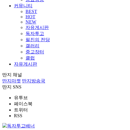
커뮤니티
BEST
HOT
NEW
자유게시판
독자투고
필진의 전당
갤러리
중고장터
클럽
자유게시판
딴지 채널
딴지마켓
딴지방송국
딴지 SNS
유투브
페이스북
트위터
RSS