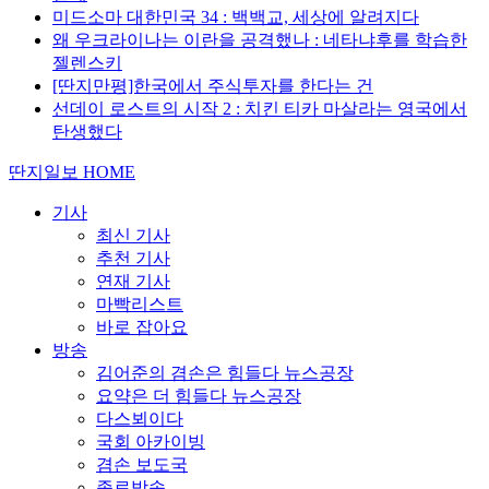
미드소마 대한민국 34 : 백백교, 세상에 알려지다
왜 우크라이나는 이란을 공격했나 : 네타냐후를 학습한
젤렌스키
[딴지만평]한국에서 주식투자를 한다는 건
선데이 로스트의 시작 2 : 치킨 티카 마살라는 영국에서
탄생했다
딴지일보 HOME
기사
최신 기사
추천 기사
연재 기사
마빡리스트
바로 잡아요
방송
김어준의 겸손은 힘들다 뉴스공장
요약은 더 힘들다 뉴스공장
다스뵈이다
국회 아카이빙
겸손 보도국
종료방송