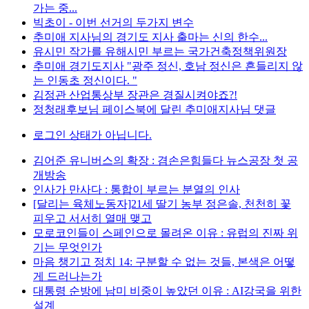
가는 중...
빅초이 - 이번 선거의 두가지 변수
추미애 지사님의 경기도 지사 출마는 신의 한수...
유시민 작가를 유해시민 부르는 국가건축정책위원장
추미애 경기도지사 "광주 정신, 호남 정신은 흔들리지 않
는 인동초 정신이다. "
김정관 산업통상부 장관은 경질시켜야죠?!
정청래후보님 페이스북에 달린 추미애지사님 댓글
로그인 상태가 아닙니다.
김어준 유니버스의 확장 : 겸손은힘들다 뉴스공장 첫 공
개방송
인사가 만사다 : 통합이 부르는 분열의 인사
[달리는 육체노동자]21세 딸기 농부 정은솔, 천천히 꽃
피우고 서서히 열매 맺고
모로코인들이 스페인으로 몰려온 이유 : 유럽의 진짜 위
기는 무엇인가
마음 챙기고 정치 14: 구분할 수 없는 것들, 본색은 어떻
게 드러나는가
대통령 순방에 남미 비중이 높았던 이유 : AI강국을 위한
설계