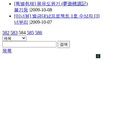
[특별취재] 몽유도원기 (夢遊桃源記)
불기둥
|
2009-10-08
[이너뷰] 벌금대납프로젝트 1호 수상자
[3]
너부리
|
2009-10-07
582
583
584
585
586
검색
목록