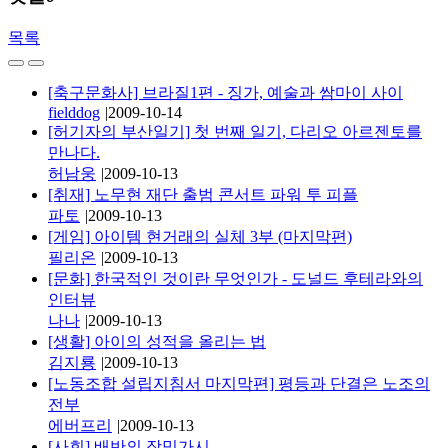
목록
[축구문화사] 브라질1편 - 징가, 예술과 쌈마이 사이
fielddog
|
2009-10-14
[허기자의 부산일기] 첫 번째 일기, 다리오 아르젠토를
만나다.
허남웅
|
2009-10-13
[취재] 노무현 재단 출범 콘서트 파워 투 피플
파토
|
2009-10-13
[게임] 아이템 현거래의 실체 3부 (마지막편)
필리온
|
2009-10-13
[문화] 한국적인 것이란 무엇인가 - 도널드 후테라와의
인터뷰
나나
|
2009-10-13
[생활] 아이의 성적을 올리는 법
김지룡
|
2009-10-13
[노동조합 설립지침서 마지막편] 평등과 단결은 노조의
전부
에버프리
|
2009-10-13
[사회] 배반의 장밋가시