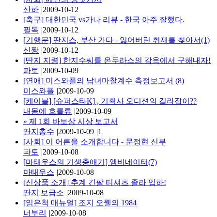
산하
|
2009-10-12
[축구] 대한민국 vs가나 리뷰 - 한국 아주 잘했다.
필독
|
2009-10-12
[기행문] 딴지스, 부산 가다 - 잃어버린 취재를 찾아서(1)
신짱
|
2009-10-12
[딴지 지령] 한지수씨를 온두라스의 감옥에서 구해내자!
파토
|
2009-10-09
[연애] 미스와플의 남녀마찰계수 측정보고서 (8)
미스와플
|
2009-10-09
[케이블] [슈퍼스타K] , 기획사 오디션의 길라잡이??
내몸에 흐를류
|
2009-10-09
»
제 1회 바보상 시상 보고서
딴지총수
|
2009-10-09
|
1
[사회] 이 어른을 소개합니다 - 문정현 신부
파토
|
2009-10-08
[마태우스의 기생충얘기] 엠비네이터(7)
마태우스
|
2009-10-08
[신상품 소개] 추계 긴팔 티셔츠 졸라 입하!
딴지 보급소
|
2009-10-08
[읽은척 매뉴얼] 조지 오웰의 1984
너부리
|
2009-10-08