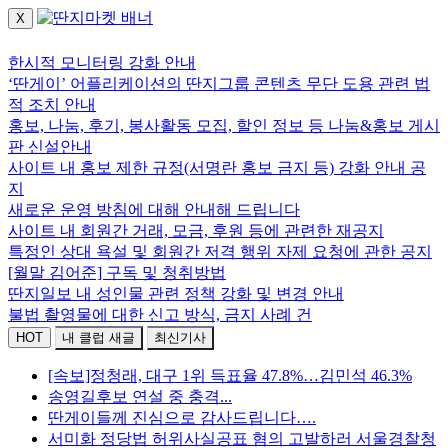
X
로그인하세요.
한시적 모니터링 강화 안내
‘딴게이’ 어플리케이션의 딴지그룹 콘텐츠 무단 도용 관련 법
적 조치 안내
홍보, 나눔, 후기, 봉사활동 모집, 할인 정보 등 나눔&홍보 게시
판 신설안내
사이트 내 홍보 제한 규정(서명란 홍보 금지 등) 강화 안내 공
지
새로운 운영 방침에 대해 안내해 드립니다
사이트 내 회원간 거래, 모금, 후원 등에 관련한 재공지
특정인 상대 욕설 및 회원간 저격 행위 자제 요청에 관한 공지
[월말 김어준] 구독 및 청취방법
딴지일보 내 성인물 관련 정책 강화 및 변경 안내
불법 촬영물에 대한 신고 방식, 금지 사례 건
HOT
내 클럽 새글
최신기사
[속보]정청래, 대구 1위 득표율 47.8%…김민석 46.3%
송영길후보 연설 중 충격...
딴게이들께 진심으로 감사드립니다….
서미화 정당법 허위사실공표 혐의 고발하러 서울경찰청