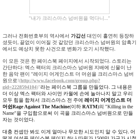
"내가 크리스마스 넘버원을 먹다니..."
그러나 전화번호부의 역사에서
가갑선
대인이 홀연히 등장하
셨듯이, 끝없이 이어질 것 같았던 크리스마스 넘버원의 암흑기
에서도 예상치 못한 사건으로 변화가 오기 시작했다.
이 모든 것은 한 페이스북 페이지에서 시작되었다. 스토리는
간단하다: 엑스 팩터의 크리스마스 넘버원 지배에 신물이 난
한 음악 팬이 "레이지 어게인스트 더 머쉰을 크리스마스 넘버
원으로
!(
http://www.facebook.com/group.php?
gid=2228594104
)"
라는 페이스북 그룹을 만들었다. 그 내용은
더 이상 엑스 팩터와 사이먼 카월에 손에 놀아나지 말고 우리
모두 힘을 합쳐서 크리스마스 전 주에
레이지 어게인스트 더
머쉰Rage Against The Machine
(이하
RATM
)의 "Killing in the
Name"을 구입함으로써 이 곡을 크리스마스 넘버원으로 만들
자는 것이었다.
대충 컨셉만 봐도 이게 얼마나 무모한 시도인지 알 수 있다. 어
떻게 어설픈 페이스북 페이지 하나 따위가 1500만 가구가 시청