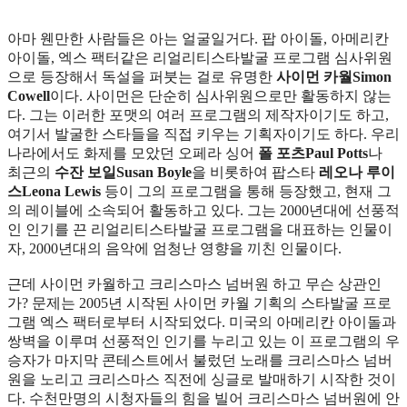
아마 웬만한 사람들은 아는 얼굴일거다. 팝 아이돌, 아메리칸
아이돌, 엑스 팩터같은 리얼리티스타발굴 프로그램 심사위원
으로 등장해서 독설을 퍼붓는 걸로 유명한
사이먼 카월Simon
Cowell
이다. 사이먼은 단순히 심사위원으로만 활동하지 않는
다. 그는 이러한 포맷의 여러 프로그램의 제작자이기도 하고,
여기서 발굴한 스타들을 직접 키우는 기획자이기도 하다. 우리
나라에서도 화제를 모았던 오페라 싱어
폴 포츠Paul Potts
나
최근의
수잔 보일Susan Boyle
을 비롯하여 팝스타
레오나 루이
스Leona Lewis
등이 그의 프로그램을 통해 등장했고, 현재 그
의 레이블에 소속되어 활동하고 있다. 그는 2000년대에 선풍적
인 인기를 끈 리얼리티스타발굴 프로그램을 대표하는 인물이
자, 2000년대의 음악에 엄청난 영향을 끼친 인물이다.
근데 사이먼 카월하고 크리스마스 넘버원 하고 무슨 상관인
가? 문제는 2005년 시작된 사이먼 카월 기획의 스타발굴 프로
그램 엑스 팩터로부터 시작되었다.
미국의 아메리칸 아이돌과
쌍벽을 이루며 선풍적인 인기를 누리고 있는
이 프로그램의 우
승자가 마지막 콘테스트에서 불렀던 노래를 크리스마스 넘버
원을 노리고 크리스마스 직전에 싱글로 발매하기 시작한 것이
다. 수천만명의 시청자들의 힘을 빌어 크리스마스 넘버원에 안