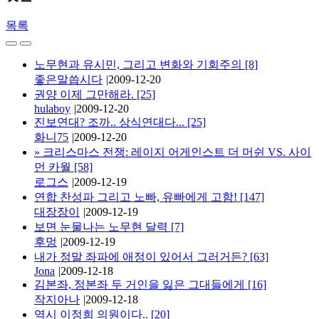
목록
노무현과 유시민, 그리고 변화와 기회주의
[8]
좋은말씁시다
|
2009-12-20
권양 이제 그만해라.
[25]
hulaboy
|
2009-12-20
진보연대? 조까.. 상식연대다...
[25]
화니75
|
2009-12-20
»
크리스마스 전쟁: 레이지 어게인스트 더 머쉰 VS. 사이
먼 카월
[58]
로그스
|
2009-12-19
연합 찬성파 그리고 노빠, 유빠에게 고함!
[147]
대장장이
|
2009-12-19
보면 눈물나는 노무현 달력
[7]
후멍
|
2009-12-19
내가 정말 좌파에 애정이 있어서 그러거든?
[63]
Jona
|
2009-12-18
김본좌, 정본좌 두 거인을 잃은 그대들에게
[16]
작지아나
|
2009-12-18
역시 이정희 의원이다..
[20]