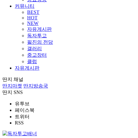
커뮤니티
BEST
HOT
NEW
자유게시판
독자투고
필진의 전당
갤러리
중고장터
클럽
자유게시판
딴지 채널
딴지마켓
딴지방송국
딴지 SNS
유투브
페이스북
트위터
RSS