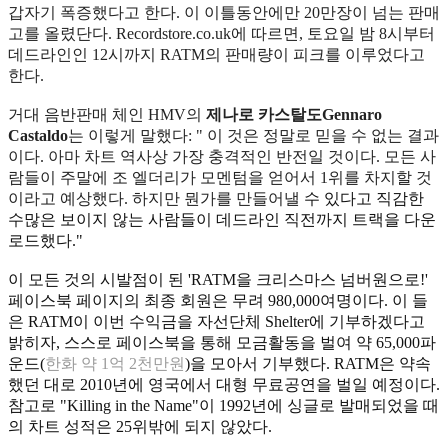
갑자기 폭증했다고 한다. 이 이틀동안에만 20만장이 넘는 판매
고를 올렸단다. Recordstore.co.uk에 따르면, 토요일 밤 8시부터
데드라인인 12시까지 RATM의 판매량이 피크를 이루었다고
한다.
거대 음반판매 체인 HMV의
제나로 카스탈도Gennaro
Castaldo
는 이렇게 말했다: "
이 것은 정말로 믿을 수 없는 결과
이다. 아마 차트 역사상 가장 충격적인 반전일 것이다. 모든 사
람들이 주말에 조 엘더리가 모멘텀을 얻어서 1위를 차지할 것
이라고 예상했다. 하지만 뭔가를 만들어낼
수 있다고 직감한
수많은 보이지 않는 사람들이 데드라인 직전까지 트랙을 다운
로드했다."
이 모든 것의 시발점이 된 'RATM을 크리스마스 넘버원으로!'
페이스북 페이지의 최종 회원은 무려 980,000여명이다.
이 들
은 RATM이 이번 수익금을 자선단체 Shelter에 기부하겠다고
밝히자, 스스로 페이스북을 통해 모금활동을 벌여 약 65,000파
운드(
한화 약 1억 2천만원
)을 모아서 기부했다. RATM은 약속
했던 대로 2010년에 영국에서 대형 무료공연을 벌일 예정이다.
참고로 "Killing in the Name"이 1992년에 싱글로 발매되었을 때
의 차트 성적은 25위밖에 되지 않았다.