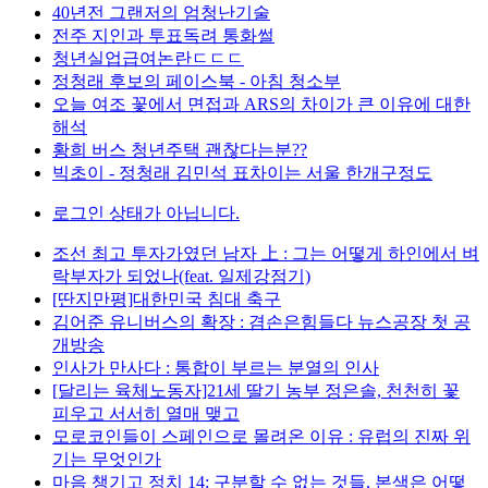
40년전 그랜저의 엄청난기술
전주 지인과 투표독려 통화썰
청년실업급여논란ㄷㄷㄷ
정청래 후보의 페이스북 - 아침 청소부
오늘 여조 꽃에서 면접과 ARS의 차이가 큰 이유에 대한
해석
황희 버스 청년주택 괜찮다는분??
빅초이 - 정청래 김민석 표차이는 서울 한개구정도
로그인 상태가 아닙니다.
조선 최고 투자가였던 남자 上 : 그는 어떻게 하인에서 벼
락부자가 되었나(feat. 일제강점기)
[딴지만평]대한민국 침대 축구
김어준 유니버스의 확장 : 겸손은힘들다 뉴스공장 첫 공
개방송
인사가 만사다 : 통합이 부르는 분열의 인사
[달리는 육체노동자]21세 딸기 농부 정은솔, 천천히 꽃
피우고 서서히 열매 맺고
모로코인들이 스페인으로 몰려온 이유 : 유럽의 진짜 위
기는 무엇인가
마음 챙기고 정치 14: 구분할 수 없는 것들, 본색은 어떻