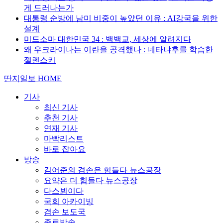
게 드러나는가
대통령 순방에 남미 비중이 높았던 이유 : AI강국을 위한
설계
미드소마 대한민국 34 : 백백교, 세상에 알려지다
왜 우크라이나는 이란을 공격했나 : 네타냐후를 학습한
젤렌스키
딴지일보 HOME
기사
최신 기사
추천 기사
연재 기사
마빡리스트
바로 잡아요
방송
김어준의 겸손은 힘들다 뉴스공장
요약은 더 힘들다 뉴스공장
다스뵈이다
국회 아카이빙
겸손 보도국
종료방송