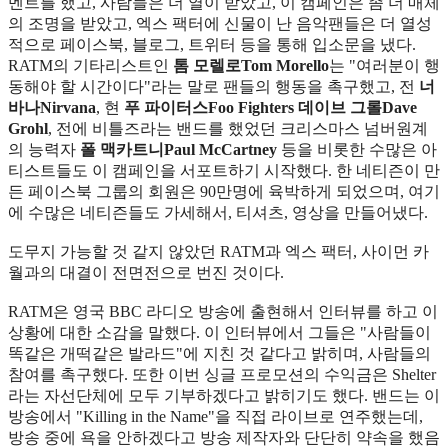
멘트를 했고, 사람들은 더 열이 받았고, 이 캠페인은 좀 더 매체
의 조명을 받았고, 엑스 팩터에 신물이 난 음악팬들은 더 열성
적으로 페이스북, 블로그, 트위터 등을 통해 입소문을 냈다.
RATM의 기타리스트인
톰 모렐로Tom Morello
는 "여러분이 행
동해야 할 시간이다"라는 말로 팬들의 행동을 촉구했고, 전
너
바나Nirvana
, 현
푸 파이터스Foo Fighters
데이브 그롤Dave
Grohl
, 전에 비틀즈라는 밴드를 했었던 크리스마스 넘버원계
의 능력자
폴 맥카트니Paul McCartney
등을 비롯한 수많은 아
티스트들도 이 캠페인을 서포트하기 시작했다. 한 네티즌이 만
든 페이스북 그룹의 회원은 90만명에 육박하게 되었으며, 여기
에 수많은 네티즌들도 가세해서, 티셔츠, 영상을 만들어냈다.
도무지 가능할 것 같지 않았던 RATM과 엑스 팩터, 사이먼 카
월과의 대결이 전면전으로 번진 것이다.
RATM은 영국 BBC 라디오 방송에 출현해서 인터뷰를 하고 이
상황에 대한 소감을 말했다. 이 인터뷰에서 그들은 "사람들이
똑같은 개떡같은 발라드"에 지친 것 같다고 밝히며, 사람들의
참여를 촉구했다. 또한 이번 싱글 프로모션의 수익금은 Shelter
라는 자선단체에 모두 기부하겠다고 밝히기도 했다. 밴드는 이
방송에서 "Killing in the Name"을 직접 라이브로 연주했는데,
방송 중에 욕을 안하겠다고 방송 제작자와 단단히 약속을 했음