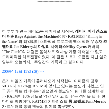
----------------------------
한 부부가 만든 페이스북 페이지로 시작된,
레이지 어게인스트
더 머쉰Rage Against the Machine
(이하
RATM
)의 "Killing in
the Name"과 리얼리티 스타발굴 프로그램 엑스 팩터 우승자
조
엘더리Joe Elderry
의
마일리 사이러스Miley Cyrus
커버곡
"The Climb"의 대결은 음악차트 역사상 가장 예측할 수 없고
드라마틱한 차트전쟁이었다.
이 글은 차트가 오픈된 지난 일요
일부터 오늘까지, 1주일간의 기록과 그 결과이다
.
2009년 12월 15일 (화) >
>
초기 세일즈 기록이 흘러나오기 시작한다. 아마존의 경우
50.3% 대 49.7%로 RATM이 앞서고 있다는 보도가 나왔고, 영
국 공식차트 컴퍼니는 "일요일과 월요일의 판매를 집계한 결
과 RATM이 10% 정도로 약간 앞서고 있다"는 성명을 냈다. 한
마디로 박빙이다. RATM의 기타리스트
톰 모렐로Tom Morello
가 트위터를 통해 팬들의 참여를 촉구했다.