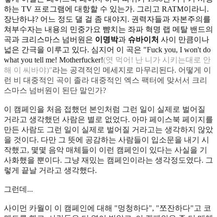
하는 TV 프로그램에 대항할 수 있는가. 그리고 RATM이라니.
장난하냐? 어느 정도 댈 걸 좀 대야지. 권력자들과 자본주의를
쳐부수자는 내용의 민중가요 뺨치는 좌파 혁명 랩 메탈 밴드의
곡과 크리스마스 넘버원은
이명박
과
슈바이처
사이 만큼이나
넓은 간극을 이루고 있다. 심지어 이 곡은 "Fuck you, I won't do
what you tell me! Motherfucker!
(
엿 먹어! 난 니가 시키는대로 안
해 이 씨바야
)"
라는 공격적인 메세지로 마무리된다. 어떻게 이
런 비 대중적인 곡이 졸라 대중적인 엑스 팩터에 맞서서 크리
스마스 넘버원이 된단 말인가?
이 캠페인을 처음 접했던 본인처럼 그런 일이 실제로 벌어질
거라고 생각했던 사람은 별로 없었다. 아마 페이스북 페이지를
만든 사람도 그런 일이 실제로 벌어질 거라고는 생각하지 않았
을 것이다. 다만 그 뜻에 공감하는 사람들이 입소문을 내기 시
작했고, 몇몇 음악 매체들이 이런 캠페인이 있다는 사실을 기
사화했을 뿐이다. 그냥 재밌는 캠페인이라는 생각정도였다. 그
렇게 끝날 거라고 생각했다.
그런데...
사이먼 카월이 이 캠페인에 대해 "멍청하다", "쪼잔하다"고 코