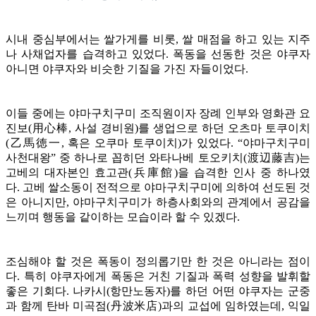
시내 중심부에서는 쌀가게를 비롯, 쌀 매점을 하고 있는 지주
나 사채업자를 습격하고 있었다. 폭동을 선동한 것은 야쿠자
아니면 야쿠자와 비슷한 기질을 가진 자들이었다.
이들 중에는 야마구치구미 조직원이자 장례 인부와 영화관 요
진보(用心棒, 사설 경비원)를 생업으로 하던 오츠마 토쿠이치
(乙馬徳一, 혹은 오쿠마 토쿠이치)가 있었다. “야마구치구미
사천대왕” 중 하나로 꼽히던 와타나베 토오키치(渡辺藤吉)는
고베의 대자본인 효고관(兵庫館)을 습격한 인사 중 하나였
다. 고베 쌀소동이 전적으로 야마구치구미에 의하여 선도된 것
은 아니지만, 야마구치구미가 하층사회와의 관계에서 공감을
느끼며 행동을 같이하는 모습이라 할 수 있겠다.
조심해야 할 것은 폭동이 정의롭기만 한 것은 아니라는 점이
다. 특히 야쿠자에게 폭동은 거친 기질과 폭력 성향을 발휘할
좋은 기회다. 나카시(항만노동자)를 하던 어떤 야쿠자는 군중
과 함께 탄바 미곡점(丹波米店)과의 교섭에 임하였는데, 익일