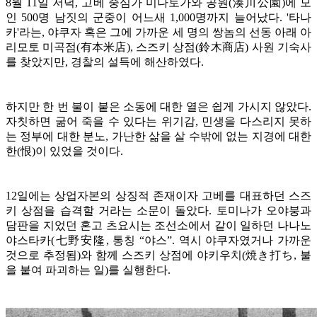
8월 11일 저녁, 고베 중심가 미나토가와 공원(湊川公園)에 모
인 500명 남짓의 군중이 어느새 1,000명까지 늘어났다. '타나
카'라는, 야쿠자 혹은 그에 가까운 세 명의 쌍놈의 선동 아래 아
리모토 미곡점(有本米店), 스즈키 상점(鈴木商店) 사원 기숙사
를 찾았지만, 경찰의 설득에 해산하였다.
하지만 한 번 불이 붙은 소동에 대한 열은 쉽게 가시지 않았다.
자칫하면 굶어 죽을 수 있다는 위기감, 민생을 다스리지 못하
는 정부에 대한 분노, 가난한 삶을 살 수밖에 없는 지경에 대한
한(恨)이 있었을 것이다.
12일에는 상업자본의 상징적 존재이자 고베를 대표하던 스즈
키 상점을 습격할 거라는 소문이 돌았다. 토미나가 오야붕과
담판을 지었던 혼고 츠요시는 조선소에서 같이 일하던 나나노
야스타카(七野安隆, 통칭 “야스”. 역시 야쿠자였거나 가까운
것으로 추정됨)와 함께 스즈키 상점에 야키우치(焼き打ち, 불
을 붙여 파괴하는 일)를 실행한다.