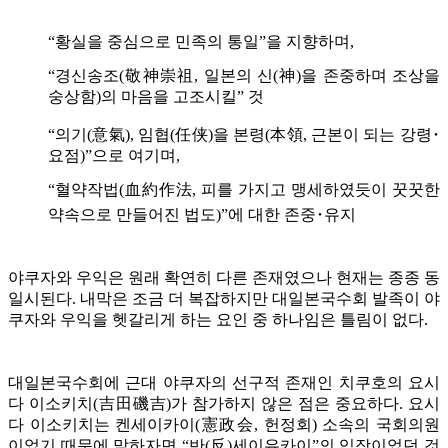
“황실을 중심으로 민족의 통일”을 지향하며,
“경신송조(敬神崇祖, 일본의 신(神)을 존중하며 조상을
숭상함)의 마음을 고조시킬” 것
“의기(意氣), 임협(任侠)을 본령(本領, 근본이 되는 강령･
요점)”으로 여기며,
“혈약작법(血約作法, 피를 가지고 맹세하였듯이 꿋꿋한
약속으로 만들어진 법도)”에 대한 존중･유지
야쿠자와 우익은 원래 확연히 다른 존재였으나 현재는 종종 동
일시된다. 내막은 조금 더 복잡하지만 대일본국수회 발족이 야
쿠자와 우익을 헷갈리게 하는 요인 중 하나임은 틀림이 없다.
대일본국수회에 근대 야쿠자의 선구적 존재인 치쿠호의 요시
다 이소키치(吉田磯吉)가 참가하지 않은 점은 중요하다. 요시
다 이소키치는 켄세이카이(憲政会, 헌정회) 소속의 국회의원
이었기 때문에 말하자면 “반(反)세이유카이”의 입장이었던 것