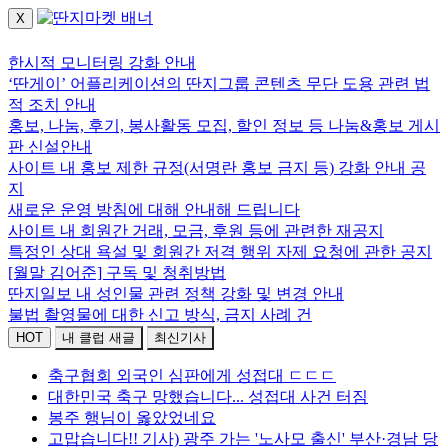
X
로그인하세요.
한시적 모니터링 강화 안내
‘딴게이’ 어플리케이션의 딴지그룹 콘텐츠 무단 도용 관련 법
적 조치 안내
홍보, 나눔, 후기, 봉사활동 모집, 할인 정보 등 나눔&홍보 게시
판 신설안내
사이트 내 홍보 제한 규정(서명란 홍보 금지 등) 강화 안내 공
지
새로운 운영 방침에 대해 안내해 드립니다
사이트 내 회원간 거래, 모금, 후원 등에 관련한 재공지
특정인 상대 욕설 및 회원간 저격 행위 자제 요청에 관한 공지
[월말 김어준] 구독 및 청취방법
딴지일보 내 성인물 관련 정책 강화 및 변경 안내
불법 촬영물에 대한 신고 방식, 금지 사례 건
HOT
내 클럽 새글
최신기사
축구협회 외국인 심판에게 성접대 ㄷㄷㄷ
대한민국 축구 망했습니다... 성접대 사건 터짐
봉주 행님이 옳았었네요
고맙습니다!! 기사) 광주 가는 '노사모 출신' 부산·경남 당