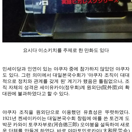
요시다 이소키치를 주제로 한 만화도 있다
민세이당과 인연이 있는 야쿠자 중에 참가하지 않았던 야쿠자
도 있다. 그런 의미에서 대일본국수회가 '야쿠자 조직이 대대
적으로 정치와 관계를 갖게 된' 계기가 됐음은 틀림없으나, 조
직 자체의 성격은 세이유카이(정우회)계 원외단(院外団)의 확
대판에 불과하였다고 할 수 있다.
야쿠자 조직을 원외단으로 이용했던 유효성은 뚜렷하였다.
1921년 켄세이카이는 대일본국수회 창립에 애를 쓴 토건계 도
박꾼 카와이 토쿠자부로(河合徳三郎) 오야붕을 설득하여 새로
운 단체를 만들게 하였다. 바로 야마토민로카이(大和民労会)