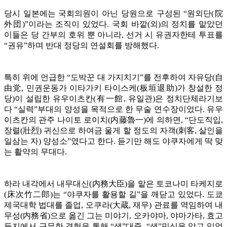
당시 일본에는 국회의원이 아닌 당원으로 구성된 “원외단(院
外団)”이라는 조직이 있었다. 국회 바깥(외)의 정치를 맡았던
이들은 당 간부의 호위 뿐 아니라, 선거 시 유권자한테 투표를
“권유”하며 반대 정당의 연설회를 방해했다.
특히 위에 언급한 “도박꾼 대 가지치기”를 전후하여 자유당(自
由党, 민권운동가 이타가키 타이스케(板垣退助)가 창설한 정
당)이 설립한 유우이츠칸(有一館, 유일관)은 정치단체라기보
다 “실력”부대의 양성을 목적으로 한 무술 연수장이었다. 유우
이츠칸의 관주 나이토 로이치(内藤魯一)에 의하면, “단도직입,
장렬(壯烈) 귀신으로 하여금 울게 할 정도의 자객(刺客, 살인을
일삼는 자) 양성소”였다고 한다. 듣기만 해도 야쿠자에게 딱 맞
는 활약의 무대다.
하라 내각에서 내무대신(内務大臣)을 맡은 토코나미 타케지로
(床次竹二郎)는 “야쿠자를 활용할 길”을 깨닫고 있었다. 도쿄
제국대학 법대를 졸업, 오쿠라(大蔵, 재무) 관료를 역임하여 내
무성(内務省)으로 옮긴 그는 미야기, 오카야마, 야마가타, 효고
등지에서 근무한 경험을 통해 “생”대중, “생”민심을 알고 있었