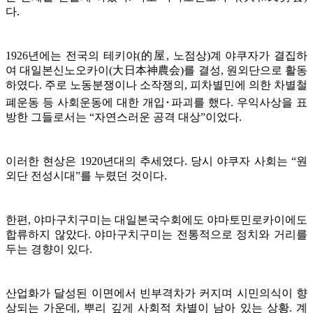
다.
1926년에는 전국의 테키야(的屋, 노점상)계 야쿠자가 결집하
여 대일본신노오카이(大日本神農会)를 결성, 원외단으로 활동
하였다. 주로 노동분쟁이나 소작쟁의, 피차별민에 의한 차별철
폐운동 등 사회운동에 대한 개입･파괴를 했다. 우익사상을 표
방한 그들로서는 “자연스러운 공격 대상”이었다.
이러한 현상은 1920년대의 추세였다. 당시 야쿠자 사회는 “원
외단 전성시대”를 누렸던 것이다.
한편, 야마구치구미는 대일본국수회에도 야마토민로카이에도
합류하지 않았다. 야마구치구미는 전통적으로 정치와 거리를
두는 경향이 있다.
산업화가 달성된 이면에서 빈부격차가 커지며 시민의식이 향
상되는 가운데, 뿌리 깊게 사회적 차별이 남아 있는 상황. 계