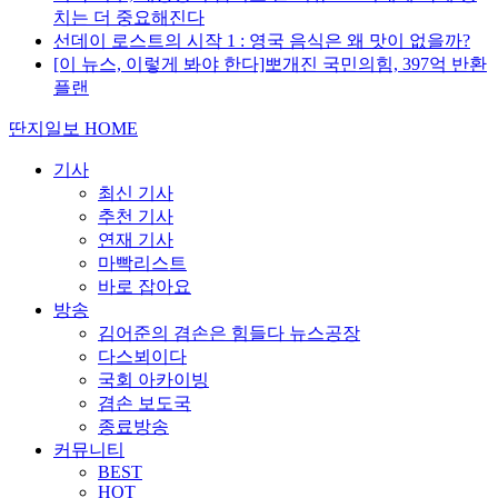
치는 더 중요해진다
선데이 로스트의 시작 1 : 영국 음식은 왜 맛이 없을까?
[이 뉴스, 이렇게 봐야 한다]뽀개진 국민의힘, 397억 반환
플랜
딴지일보 HOME
기사
최신 기사
추천 기사
연재 기사
마빡리스트
바로 잡아요
방송
김어준의 겸손은 힘들다 뉴스공장
다스뵈이다
국회 아카이빙
겸손 보도국
종료방송
커뮤니티
BEST
HOT