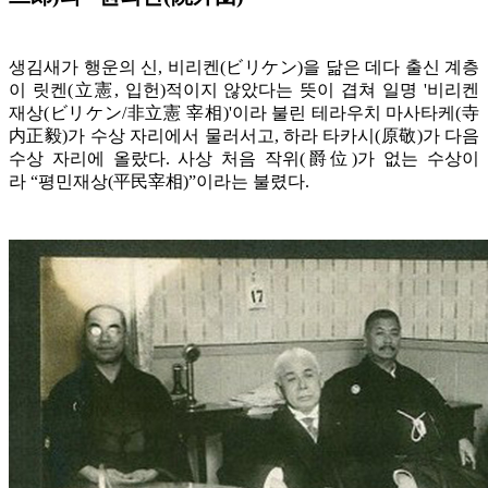
생김새가 행운의 신, 비리켄(ビリケン)을 닮은 데다 출신 계층
이 릿켄(立憲, 입헌)적이지 않았다는 뜻이 겹쳐 일명 '비리켄
재상(ビリケン/非立憲 宰相)'이라 불린 테라우치 마사타케(寺
内正毅)가 수상 자리에서 물러서고, 하라 타카시(原敬)가 다음
수상 자리에 올랐다. 사상 처음 작위(爵位)가 없는 수상이
라 “평민재상(平民宰相)”이라는 불렸다.