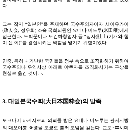
다.
그는 잡지 “일본인”을 주재하던 국수주의자이자 세이유카이
(政友会, 정우회) 소속 국회의원인 요네다 미노루(米田穣)에게
접근한다. 도박꾼이나 토건하청업자 등 “장사(壯士(기개와 힘
이 센 이)”를 결집시키는 역할을 맡기기 위함이었다.
민중, 특히나 가난한 국민들을 정부 측으로 조직화하기 위하여
국수주의나 우익사상 아래로 야쿠자를 조직화시키는 구상을
현실로 옮긴 것이다.
3. 대일본국수회(大日本国粋会)의 발족
토코나미 타케지로의 의뢰를 받은 요네다 미노루는 관서지방
의 대오야붕 36명을 도쿄로 불러 모임을 갖는다. 교토･후시미