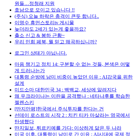
원들…정청래 지원
호남으로 모이고 있습니다 !!
(주식) 오늘 하락은 충격이 큰듯 합니다..
이명수 휴먼스토리tv 게시물
늦더라도 2세가 있는게 좋을까요?
출소 신고 & 봉하 근황~
우리 민희 페북, 뭘 믿고 왜곡하십니까?
로그인 상태가 아닙니다.
마음 챙기고 정치 14: 구분할 수 없는 것들, 본색은 어떻
게 드러나는가
대통령 순방에 남미 비중이 높았던 이유 : AI강국을 위한
설계
미드소마 대한민국 34 : 백백교, 세상에 알려지다
왜 우크라이나는 이란을 공격했나 : 네타냐후를 학습한
젤렌스키
[딴지만평]한국에서 주식투자를 한다는 건
선데이 로스트의 시작 2 : 치킨 티카 마살라는 영국에서
탄생했다
딴지일보, 튀르키예를 가다: 이상하게 닮은 두 나라
미국 이후, 대통령이 남미로 간 이유 : AI시대에 국제 정