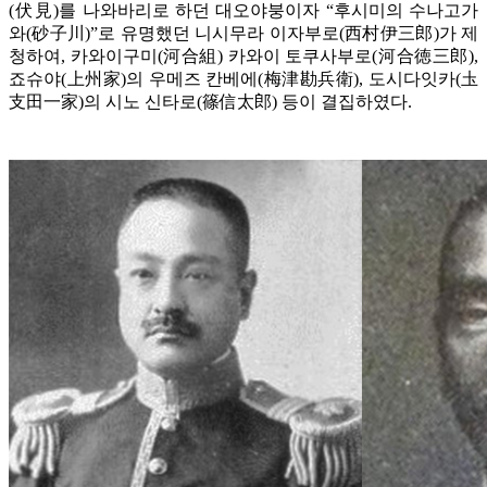
(伏見)를 나와바리로 하던 대오야붕이자 “후시미의 수나고가
와(砂子川)”로 유명했던 니시무라 이자부로(西村伊三郎)가 제
청하여, 카와이구미(河合組) 카와이 토쿠사부로(河合徳三郎),
죠슈야(上州家)의 우메즈 칸베에(梅津勘兵衛), 도시다잇카(圡
支田一家)의 시노 신타로(篠信太郎) 등이 결집하였다.