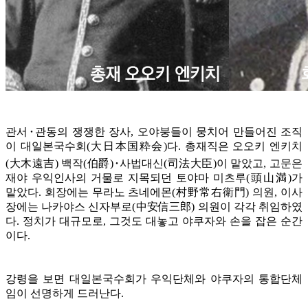
관서･관동의 쟁쟁한 장사, 오야붕들이 뭉치어 만들어진 조직
이 대일본국수회(大日本国粋会)다. 총재직은 오오키 엔키치
(大木遠吉) 백작(伯爵)･사법대신(司法大臣)이 맡았고, 고문은
재야 우익인사의 거물로 지목되던 토야마 미츠루(頭山満)가
맡았다. 회장에는 무라노 츠네에몬(村野常右衛門) 의원, 이사
장에는 나카야스 신자부로(中安信三郎) 의원이 각각 취임하였
다. 정치가 대규모로, 그것도 대놓고 야쿠자와 손을 잡은 순간
이다.
강령을 보면 대일본국수회가 우익단체와 야쿠자의 통합단체
임이 선명하게 드러난다.