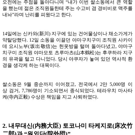
오전에는 주점을 돌아다니며 “내가 이번 쌀소동에서 큰 역할
을 했는데 젊은 조직원들한테 주는 수고비 겸 경비비로 맥주를
내놔”라며 난리를 피웠다고 한다.
14일에는 신카와(新川) 지구에 있는 건어물상이나 채소가게
가
약탈당했다
.
12일 소동을 이끌던 야마구치구미 조직원 사카이
데 요시노부(坂出敬信)는
헌옷방을 털며 돌아다녔고, 야마구
치구미 조직원 야마모토 츠루마츠(山本鶴松)는 후쿠하라 지구
의 유곽을 털고 다니었다. 당시 야쿠자가 놓여 있던 역사적 환
경을 생각케 하는 대목이다.
쌀소동은 9월 중순까지 이어졌고, 전국에서 2만 5,000명 이
상 검거, 7,786명이 기소되면서 종식되었다. 테라우치 마사타
케(寺内正毅) 수상은 책임을 지고 사퇴하였다.
2. 내무대신(内務大臣) 토코나미 타케지로(床次竹
二郎)과 “원외단(院外団)”