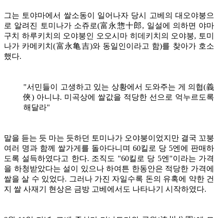
그는 토야마에서 쌀소동이 일어나자 당시 고베의 대오야붕으
로 알려진 토미나가 소쥬로(富永惣十郎, 일설에 의하면 야마
구치 하루키치의 오야붕인 오오시마 히데키치의 오야붕, 토미
나가 카메키치(富永亀吉)와 동일인이라고 함)를 찾아가 호소
했다.
"
서민들이 고생하고 있는 상황에서 도와주는 게 의협(義
俠) 아니냐.
미곡상에 쌀값을 적당한 선으로 억누르도록
해달라"
말을 듣는 듯 마는 듯하던 토미나가 오야붕이었지만 결국 꼬붕
여러 명과 함께 쌀가게를 돌아다니며 60킬로 당 5엔에 판매하
도록 설득하였다고 한다. 조직도 "60킬로 당 5엔"이라는 가격
을 하청받았다는 설이 있으나 하여튼 한동안은 적당한 가격에
쌀을 살 수 있었다. 그러나 가진 자일수록 돈의 유혹에 약한 건
지 쌀 사재기 현상은 금방 고베에서도 나타나기 시작하였다.