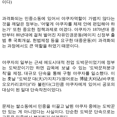
이다)
과격화되는 민중소동에 있어서 야쿠자역할이 가볍지 않다는
것을 깨달은 정부는, '어떻게 야쿠자를 체제 안에 편입해야 하
는가' 또한 중요한 정책과제로 여겼다. 야쿠자가 1870년대 중
반부터 80년대에 걸쳐 벌어진 자유민권운동(메이지 신정부 출
범 후 국회개설, 헌법제정 등을 요구한 대중운동)이 과격화되
는 과정에서도 큰 역할을 하였기 때문이다.
야쿠자의 일부는 근세 에도시대적 전업 도박꾼이었기에 정부
는 도박꾼이기만 하면 감옥에 보낼 수 있는 '도박꾼처분규
칙'을 제정,
대규모 단속을 통해 구형 야쿠자를 일소했다.
이
는
훗날 “도박꾼 대(大)가지치기(원어로는 博徒大刈込(바쿠토
오오카리코미))”라 불린다
(그만큼 야쿠자에게 있어서 공포의
대상이 된 일대 단속작전이었다).
문제는 쌀소동에서 민중을 이끌고 날뛴 야쿠자 중에는 도박꾼
만 있는 게 아니었다는 사실이다. 단순한 도박꾼 단속으로는