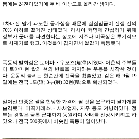
봄에는 24전이었기에 두 배 이상으로 올라간 셈이다.
1차대전 말기 과도한 물가상승 때문에 실질임금이 전쟁 전의
70% 이하로 떨어진 상태였다. 러시아 혁명에 간섭하기 위해
정부가 군대를 파견한다는 정보에 지주나 미곡상은 투기적으
로 사재기를 했고,
이것들이 겹치
면서 쌀값이 폭등했
다.
폭동의 발화점은 토야마・우오즈(魚津)시였다. 어촌의 주부들
이 토야마현 쌀의 현외 반출을 저지하는 운동을 시작한 것이
다. 운동의 불씨는 한순간에 전국을 휩쓸었고, 같은 해 9월 19
일에는 전국 1도(道) 3부(府) 32현(県)으로 확산되었다.
일어선 민중은 쌀을 합당한 가격에 팔 것을 요구하며 쌀가게를
습격했다. 미곡거래소나 사채업자, 지주 등도 겨냥하였다. 정
부는 경찰은 물론 군대까지 동원하여 사태를 진정시키려고 하
였으나 전국 500곳에서 비슷한 폭동이 일어났다.