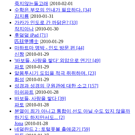
죽지않는돌고래
|
2010-02-01
수학은 부모의 인내가 필요하다.
[34]
김지룡
|
2010-01-31
가카가 인도로 간 까닭은?
[33]
작지아나
|
2010-01-30
후덜덜 iPad
[71]
匹玆堡博士
|
2010-01-29
마하트마 명박 - 인도 방문 편
[44]
신짱
|
2010-01-29
'바보들, 사랑을 쌓다' 외압으로 연기!
[49]
파토
|
2010-01-29
알몸투시기 도입을 적극 쥐쥐하며.
[23]
화성
|
2010-01-29
성경과 성경의 구원관에 대한 소고
[157]
미쉬파트
|
2010-01-28
바보들, 사랑을 쌓다
[39]
파토
|
2010-01-28
분열이 죄가 아니고 통합이 선도 아닐 수도 있지 않을까
하기도 하지만서도...
[2]
Jona
|
2010-01-28
네덜란드 2 : 토털풋볼 출애굽기
[59]