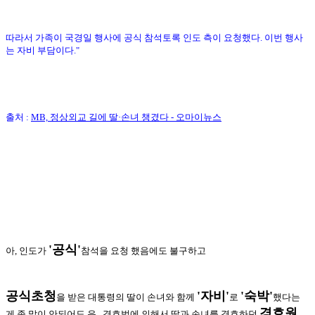
따라서 가족이 국경일 행사에 공식 참석토록 인도 측이 요청했다. 이번 행사
는 자비 부담이다."
출처 :
MB, 정상외교 길에 딸·손녀 챙겼다 - 오마이뉴스
'공식'
아, 인도가
참석을 요청 했음에도 불구하고
공식초청
'자비'
'숙박'
을 받은 대통령의 딸이 손녀와 함께
로
했다는
경호원
게 좀 말이 안되어도
음...경호법에 의해서 딸과 손녀를 경호하던