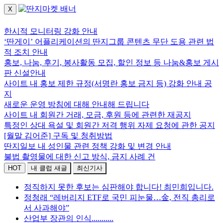
X
로그인하세요.
한시적 모니터링 강화 안내
‘딴게이’ 어플리케이션의 딴지그룹 콘텐츠 무단 도용 관련 법
적 조치 안내
홍보, 나눔, 후기, 봉사활동 모집, 할인 정보 등 나눔&홍보 게시
판 신설안내
사이트 내 홍보 제한 규정(서명란 홍보 금지 등) 강화 안내 공
지
새로운 운영 방침에 대해 안내해 드립니다
사이트 내 회원간 거래, 모금, 후원 등에 관련한 재공지
특정인 상대 욕설 및 회원간 저격 행위 자제 요청에 관한 공지
[월말 김어준] 구독 및 청취방법
딴지일보 내 성인물 관련 정책 강화 및 변경 안내
불법 촬영물에 대한 신고 방식, 금지 사례 건
HOT
내 클럽 새글
최신기사
정직하지 못한 후보는 심판해야 합니다! 최민희입니다.
정청래 “레버리지 ETF로 국민 피눈물…金, 전직 총리로
서 사과해야”
산업부 장관의 인식...........