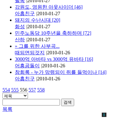
필독
|
2010-01-27
강원도, 영원한 아웃사이더
[46]
아홉친구
|
2010-01-27
돼지의 수난시대
[20]
화성
|
2010-01-27
민주노동당 10주년을 축하하며
[72]
산하
|
2010-01-27
»
그를 위한 사부곡...
때되면되것지
|
2010-01-26
3000억 아바타 vs 3000억 유바타
[16]
어흥곰돌이
|
2010-01-26
참회록 - 누가 망령되이 쥐를 들먹이나
[14]
아홉친구
|
2010-01-26
554
555
556
557
558
검색
목록