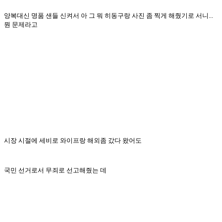
양복대신 명품 샌들 신켜서 아 그 뭐 히동구랑 사진 좀 찍게 해줬기로 서니...
뭔 문제라고
시장 시절에 세비로 와이프랑 해외좀 갔다 왔어도
국민 선거로서 무죄로 선고해줬는 데