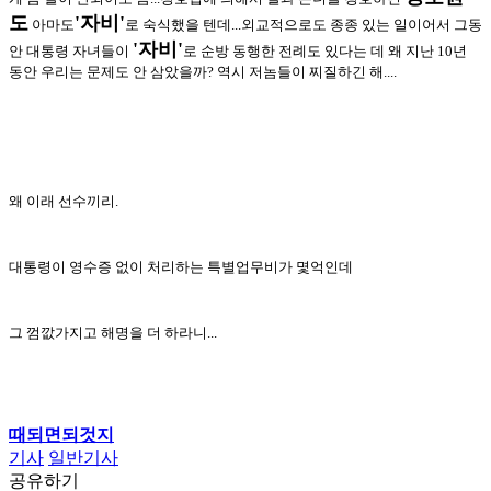
도
'자비'
아마도
로
숙식했을 텐데...외교적으로도 종종 있는 일이어서
그동
'자비'
안 대통령 자녀들이
로 순방 동행한 전례도
있다는 데 왜 지난 10년
동안 우리는 문제도 안 삼았을까?
역시 저놈들이 찌질하긴 해....
왜 이래 선수끼리.
대통령이 영수증 없이 처리하는 특별업무비가 몇억인데
그 껌깞가지고 해명을 더 하라니...
때되면되것지
기사
일반기사
공유하기