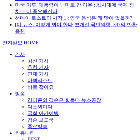
미국 이후, 대통령이 남미로 간 이유 : AI시대에 국제 정
치는 더 중요해진다
선데이 로스트의 시작 1 : 영국 음식은 왜 맛이 없을까?
[이 뉴스, 이렇게 봐야 한다]뽀개진 국민의힘, 397억 반환
플랜
딴지일보 HOME
기사
최신 기사
추천 기사
연재 기사
마빡리스트
바로 잡아요
방송
김어준의 겸손은 힘들다 뉴스공장
다스뵈이다
국회 아카이빙
겸손 보도국
종료방송
커뮤니티
BEST