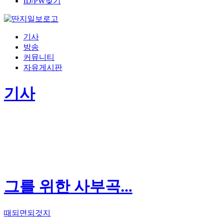
ID/PW찾기
기사
방송
커뮤니티
자유게시판
기사
그를 위한 사부곡...
때되면되것지