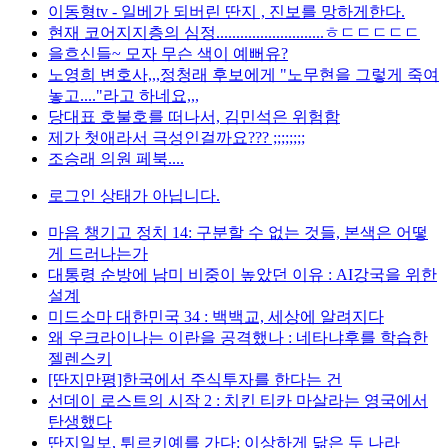
이동형tv - 일베가 되버린 딴지 , 진보를 망하게한다.
현재 코어지지층의 심정...........................ㅎㄷㄷㄷㄷㄷ
을흐신들~ 모자 무슨 색이 예뻐유?
노영희 변호사,,,정청래 후보에게 "노무현을 그렇게 죽여
놓고...."라고 하네요,,,
당대표 호불호를 떠나서, 김민석은 위험함
제가 첫애라서 극성인걸까요??? ;;;;;;;;
조승래 의원 페북....
로그인 상태가 아닙니다.
마음 챙기고 정치 14: 구분할 수 없는 것들, 본색은 어떻
게 드러나는가
대통령 순방에 남미 비중이 높았던 이유 : AI강국을 위한
설계
미드소마 대한민국 34 : 백백교, 세상에 알려지다
왜 우크라이나는 이란을 공격했나 : 네타냐후를 학습한
젤렌스키
[딴지만평]한국에서 주식투자를 한다는 건
선데이 로스트의 시작 2 : 치킨 티카 마살라는 영국에서
탄생했다
딴지일보, 튀르키예를 가다: 이상하게 닮은 두 나라