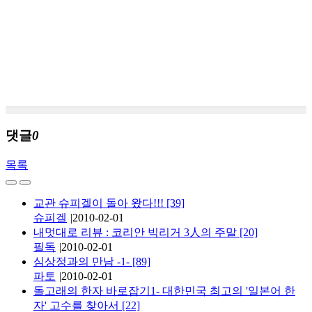
댓글
0
목록
교관 슈피겔이 돌아 왔다!!!
[39]
슈피겔
|
2010-02-01
내멋대로 리뷰 : 코리안 빅리거 3人의 주말
[20]
필독
|
2010-02-01
심상정과의 만남 -1-
[89]
파토
|
2010-02-01
돌고래의 한자 바로잡기1- 대한민국 최고의 '일본어 한
자' 고수를 찾아서
[22]