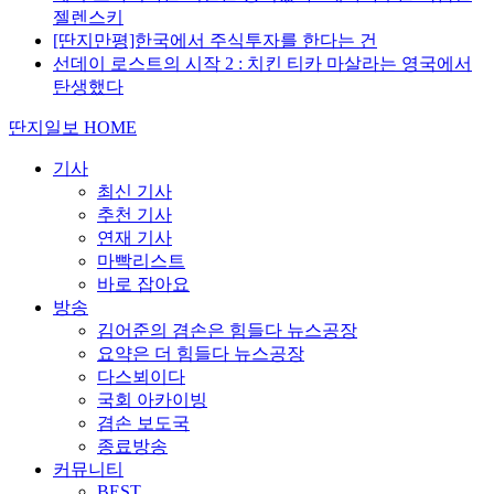
젤렌스키
[딴지만평]한국에서 주식투자를 한다는 건
선데이 로스트의 시작 2 : 치킨 티카 마살라는 영국에서
탄생했다
딴지일보 HOME
기사
최신 기사
추천 기사
연재 기사
마빡리스트
바로 잡아요
방송
김어준의 겸손은 힘들다 뉴스공장
요약은 더 힘들다 뉴스공장
다스뵈이다
국회 아카이빙
겸손 보도국
종료방송
커뮤니티
BEST