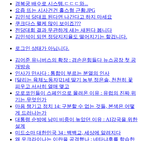
경복궁 배수로 시스템.ㄷㄷㄷ와...
요즘 뜨는 시사건건 홀스형 근황.JPG
김민석 당대표 된다면 나간다고 하지 마세요
쿠크다스 왤케 많이 보이죠???
전당대회 결과 무관하게 새는 새된다 봅니다
김민석이 되면 정당지지율도 떨어지기는 할겁니다.
로그인 상태가 아닙니다.
김어준 유니버스의 확장 : 겸손은힘들다 뉴스공장 첫 공
개방송
인사가 만사다 : 통합이 부르는 분열의 인사
[달리는 육체노동자]21세 딸기 농부 정은솔, 천천히 꽃
피우고 서서히 열매 맺고
모로코인들이 스페인으로 몰려온 이유 : 유럽의 진짜 위
기는 무엇인가
마음 챙기고 정치 14: 구분할 수 없는 것들, 본색은 어떻
게 드러나는가
대통령 순방에 남미 비중이 높았던 이유 : AI강국을 위한
설계
미드소마 대한민국 34 : 백백교, 세상에 알려지다
왜 우크라이나는 이란을 공격했나 : 네타냐후를 학습한