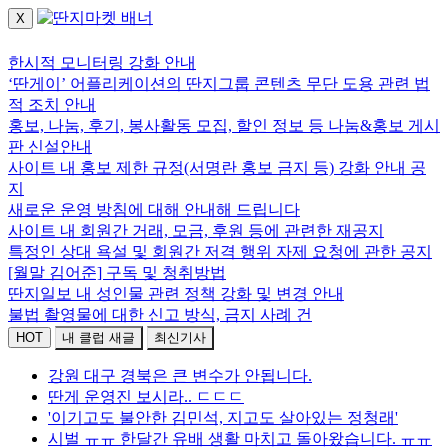
X
로그인하세요.
한시적 모니터링 강화 안내
‘딴게이’ 어플리케이션의 딴지그룹 콘텐츠 무단 도용 관련 법
적 조치 안내
홍보, 나눔, 후기, 봉사활동 모집, 할인 정보 등 나눔&홍보 게시
판 신설안내
사이트 내 홍보 제한 규정(서명란 홍보 금지 등) 강화 안내 공
지
새로운 운영 방침에 대해 안내해 드립니다
사이트 내 회원간 거래, 모금, 후원 등에 관련한 재공지
특정인 상대 욕설 및 회원간 저격 행위 자제 요청에 관한 공지
[월말 김어준] 구독 및 청취방법
딴지일보 내 성인물 관련 정책 강화 및 변경 안내
불법 촬영물에 대한 신고 방식, 금지 사례 건
HOT
내 클럽 새글
최신기사
강원 대구 경북은 큰 변수가 안됩니다.
딴게 운영진 보시라.. ㄷㄷㄷ
'이기고도 불안한 김민석, 지고도 살아있는 정청래'
시벌 ㅠㅠ 한달간 유배 생활 마치고 돌아왔습니다. ㅠㅠ