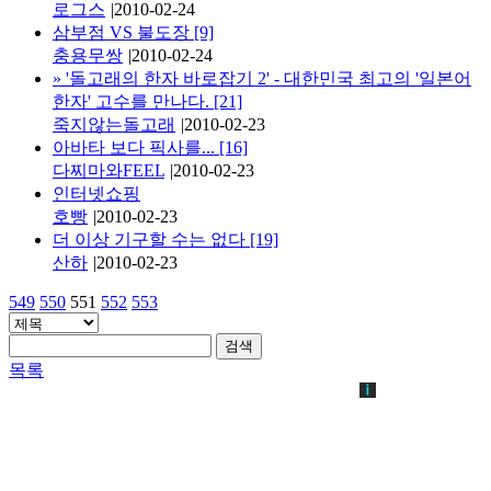
로그스
|
2010-02-24
삼부점 VS 불도장
[9]
충용무쌍
|
2010-02-24
»
'돌고래의 한자 바로잡기 2' - 대한민국 최고의 '일본어
한자' 고수를 만나다.
[21]
죽지않는돌고래
|
2010-02-23
아바타 보다 픽사를...
[16]
다찌마와FEEL
|
2010-02-23
인터넷쇼핑
호빵
|
2010-02-23
더 이상 기구할 수는 없다
[19]
산하
|
2010-02-23
549
550
551
552
553
검색
목록