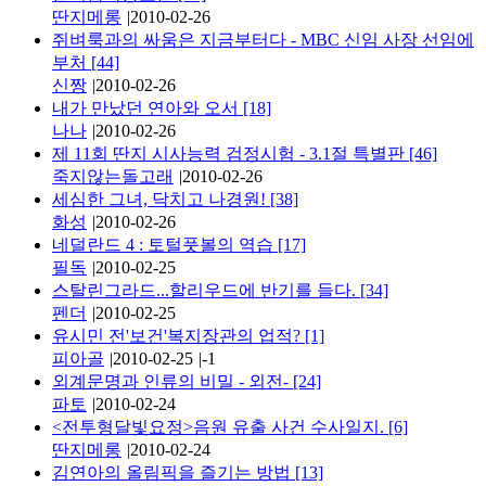
딴지메롱
|
2010-02-26
쥐벼룩과의 싸움은 지금부터다 - MBC 신임 사장 선임에
부처
[44]
신짱
|
2010-02-26
내가 만났던 연아와 오서
[18]
나나
|
2010-02-26
제 11회 딴지 시사능력 검정시험 - 3.1절 특별판
[46]
죽지않는돌고래
|
2010-02-26
세심한 그녀, 닥치고 나경원!
[38]
화성
|
2010-02-26
네덜란드 4 : 토털풋볼의 역습
[17]
필독
|
2010-02-25
스탈린그라드...할리우드에 반기를 들다.
[34]
펜더
|
2010-02-25
유시민 전'보건'복지장관의 업적?
[1]
피아골
|
2010-02-25
|
-1
외계문명과 인류의 비밀 - 외전-
[24]
파토
|
2010-02-24
<전투형달빛요정>음원 유출 사건 수사일지.
[6]
딴지메롱
|
2010-02-24
김연아의 올림픽을 즐기는 방법
[13]