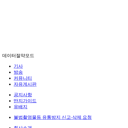
데이터절약모드
기사
방송
커뮤니티
자유게시판
공지사항
딴지가이드
유배지
불법촬영물등 유통방지 신고·삭제 요청
회사소개