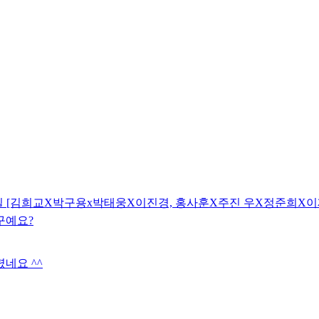
 금요일 [김희교X박구용x박태웅X이진경, 홍사훈X주진 우X정준희X이
구예요?
네요 ^^