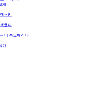
 설계
젤렌스키
탄생했다
치는 더 중요해진다
 플랜