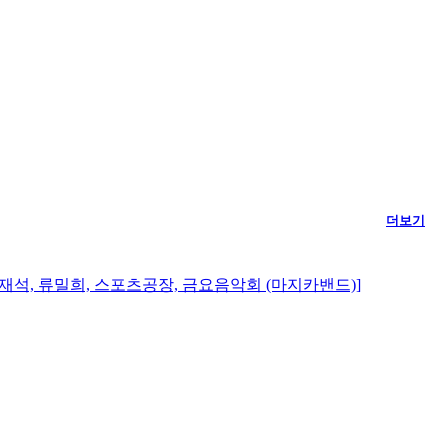
더보기
재석, 류밀희, 스포츠공장, 금요음악회 (마지카밴드)]