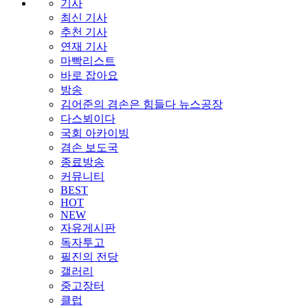
기사
최신 기사
추천 기사
연재 기사
마빡리스트
바로 잡아요
방송
김어준의 겸손은 힘들다 뉴스공장
다스뵈이다
국회 아카이빙
겸손 보도국
종료방송
커뮤니티
BEST
HOT
NEW
자유게시판
독자투고
필진의 전당
갤러리
중고장터
클럽