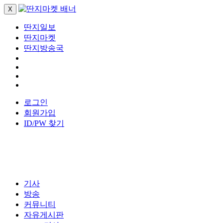
X
딴지일보
딴지마켓
딴지방송국
로그인
회원가입
ID/PW 찾기
기사
방송
커뮤니티
자유게시판