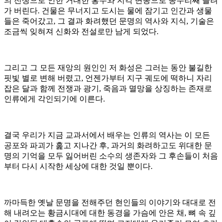
의 전쟁으로 인한 거대한 홍수와 지각 변동으로 송두리째 쓸려
가 버린다
.
건물은 무너지고 도시는 물에 잠기고 인간과 생물
들은 죽어갔고
,
그 결과 화려했던 문명의 역사와 지식
,
기술은
조금씩 잊혀져 신화와 전설로만 남게 되었다
.
그리고 그 모든 재앙의 원인인 저 화성은 그러는 동안 불길한
핏빛 별로 변해 버렸고
,
언젠가부터 지구 궤도에 떡하니 자리
잡은 달과 함께 전쟁과 광기
,
죽음과 멸망을 상징하는 존재로
인류에게 각인되기에 이른다
.
결국 우리가 지금 교과서에서 배우는 인류의 역사는 이 모든
공포와 파괴가 훑고 지나간 후
,
과거의 화려하고도 위대한 문
명의 기억을 모두 잃어버린 소수의 생존자와 그 후손들이 처음
부터 다시 시작한 세상에 대한 것일 뿐이다
.
까마득한 옛날 문명을 전해주던 현인들의 이야기와 대대로 전
해 내려오는 황금시대에 대한 동경을 가슴에 안은 채
,
뼈 속 깊