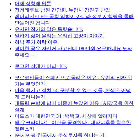
어제 정청래 웹툰
정청래후보 남원 간담회, 뉴탐사 강진구 난입
레버리지ETF는 국회 입법이 아니라 정부 시행령을 통해
만들어진 겁니다
유시민 작가의 말은 틀렸습니다.
일하기 싫어 올리는 우리집 고양이 이야기
하닉 주가 하락 이유
경미한 공유 자전거 사고인데 180만원 요구하네요 도와
주세요 ㅜ
로그인 상태가 아닙니다.
모로코인들이 스페인으로 몰려온 이유 : 유럽의 진짜 위
기는 무엇인가
마음 챙기고 정치 14: 구분할 수 없는 것들, 본색은 어떻
게 드러나는가
대통령 순방에 남미 비중이 높았던 이유 : AI강국을 위한
설계
미드소마 대한민국 34 : 백백교, 세상에 알려지다
왜 우크라이나는 이란을 공격했나 : 네타냐후를 학습한
젤렌스키
[딴지만평]한국에서 주식투자를 한다는 건