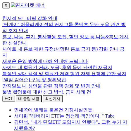
X
로그인하세요.
한시적 모니터링 강화 안내
‘딴게이’ 어플리케이션의 딴지그룹 콘텐츠 무단 도용 관련 법
적 조치 안내
홍보, 나눔, 후기, 봉사활동 모집, 할인 정보 등 나눔&홍보 게시
판 신설안내
사이트 내 홍보 제한 규정(서명란 홍보 금지 등) 강화 안내 공
지
새로운 운영 방침에 대해 안내해 드립니다
사이트 내 회원간 거래, 모금, 후원 등에 관련한 재공지
특정인 상대 욕설 및 회원간 저격 행위 자제 요청에 관한 공지
[월말 김어준] 구독 및 청취방법
딴지일보 내 성인물 관련 정책 강화 및 변경 안내
불법 촬영물에 대한 신고 방식, 금지 사례 건
HOT
내 클럽 새글
최신기사
민새쪽에 벌레들 붙은건 기정사실인듯.
서미화 "레버리지 ETF는 정청래 책임이다. " Tube
김민석, "내가 단일ETF 도입지시 안했다".. 그럼 누가 지
시했을까?