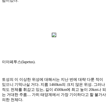
넘이었다
.
이아페투스
(Iapetus).
토성의 이 이상한 위성에 대해서는 지난 번에 대략 다룬 적이
있으니 기억나실 거다
.
지름
1460km
의 크지 않은 위성
.
그러나
적도 전체를 휘감고 있는
,
길이
4500km
에 최고 높이
20km
나 되
는 거대한 주름
…
가히 태양계에서 가장 기이하다고 할 불가사
의한 천체다
.