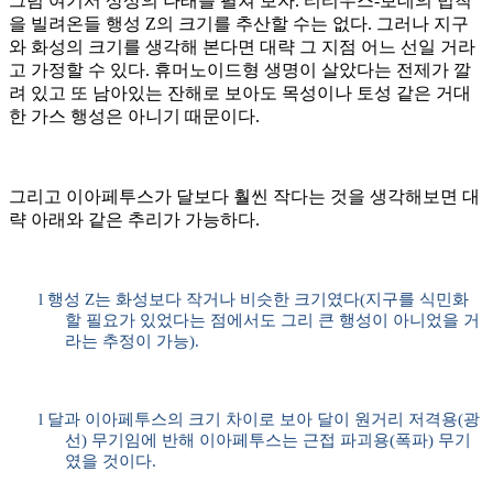
그럼 여기서 상상의 나래를 펼쳐 보자
.
티티우스
-
보데의 법칙
을 빌려온들 행성
Z
의 크기를 추산할 수는 없다
.
그러나 지구
와 화성의 크기를 생각해 본다면 대략 그 지점 어느 선일 거라
고 가정할 수 있다
.
휴머노이드형 생명이 살았다는 전제가 깔
려 있고 또 남아있는 잔해로 보아도 목성이나 토성 같은 거대
한 가스 행성은 아니기 때문이다
.
그리고 이아페투스가 달보다 훨씬 작다는 것을 생각해보면 대
략 아래와 같은 추리가 가능하다
.
l
행성
Z
는 화성보다 작거나 비슷한 크기였다
(
지구를 식민화
할 필요가 있었다는 점에서도 그리 큰 행성이 아니었을 거
라는 추정이 가능
).
l
달과 이아페투스의 크기 차이로 보아 달이 원거리 저격용
(
광
선
)
무기임에 반해 이아페투스는 근접 파괴용
(
폭파
)
무기
였을 것이다
.