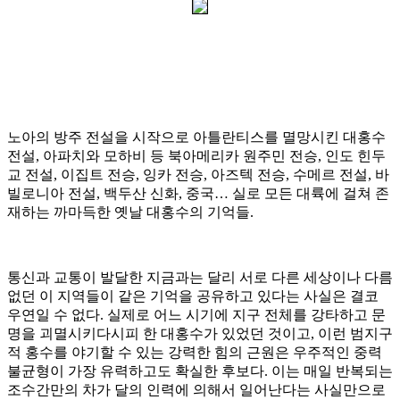
노아의 방주 전설을 시작으로 아틀란티스를 멸망시킨 대홍수
전설
,
아파치와 모하비 등 북아메리카 원주민 전승
,
인도 힌두
교 전설
,
이집트 전승
,
잉카 전승
,
아즈텍 전승
,
수메르 전설
,
바
빌로니아 전설
,
백두산 신화
,
중국
…
실로 모든 대륙에 걸쳐 존
재하는 까마득한 옛날 대홍수의 기억들
.
통신과 교통이 발달한 지금과는 달리 서로 다른 세상이나 다름
없던 이 지역들이 같은 기억을 공유하고 있다는 사실은 결코
우연일 수 없다
.
실제로 어느 시기에 지구 전체를 강타하고 문
명을 괴멸시키다시피 한 대홍수가 있었던 것이고
,
이런 범지구
적 홍수를 야기할 수 있는 강력한 힘의 근원은 우주적인 중력
불균형이 가장 유력하고도 확실한 후보다
.
이는 매일 반복되는
조수간만의 차가 달의 인력에 의해서 일어난다는 사실만으로