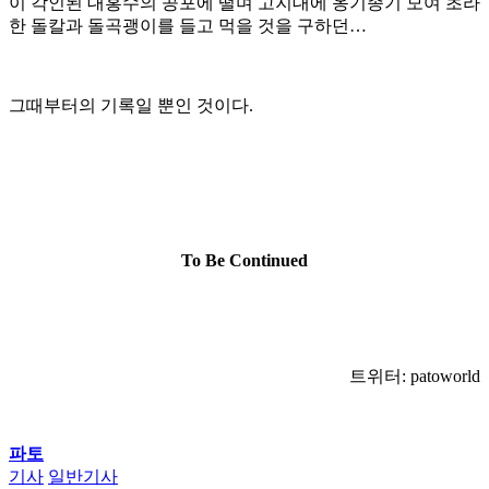
이 각인된 대홍수의 공포에 떨며 고지대에 옹기종기 모여 초라
한 돌칼과 돌곡괭이를 들고 먹을 것을 구하던
…
그때부터의 기록일 뿐인 것이다.
To Be Continued
트위터: patoworld
파토
기사
일반기사