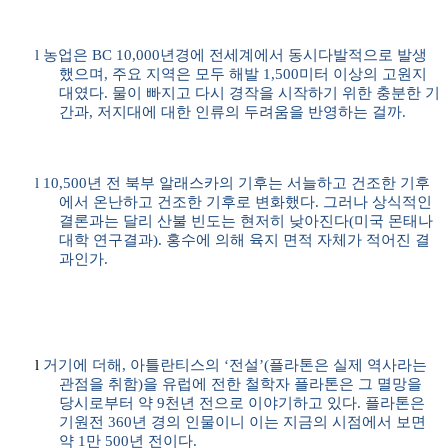
l
농업은
BC 10,000
년경에 전세계에서 동시다발적으로 발생
했으며
,
주요 지역은 모두 해발
1,500
미터 이상의 고원지
대였다
.
물이 빠지고 다시 경작을 시작하기 위한 충분한 기
간과
,
저지대에 대한 인류의 두려움을 반영하는 걸까
.
l
10,500
년 전 북부 알래스카의 기후는 서늘하고 건조한 기후
에서 온난하고 건조한 기후로 변화했다
.
그러나 상식적인
결론과는 달리 산불 빈도는 현저히 낮아진다
(
미국 몬태나
대학 연구결과
).
홍수에 의해 육지 면적 자체가 적어진 결
과인가
.
l
거기에 더해
,
아틀란티스의
‘
전설
’(
플라톤은 실제 역사라는
관점을 취함
)
을 유럽에 전한 철학자 플라톤은 그 멸망을
당시로부터 약
9
천년 전으로 이야기하고 있다
.
플라톤은
기원전
360
년 경의 인물이니 이는 지금의 시점에서 보면
약
1
만
500
년 전이다
.