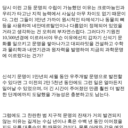
당시 이런 고등 문명의 수립이 가능했던 이유는 크로마뇽인과
우리가 타고난 지적 능력에서 사실상 아무 차이도 없기 때문이
다
.
그런 그들이
3
만년 가까이 원시적인 타제석기나 동물의 뼈
등을 사용하며 네안데르탈인이나 다름없이 정체되어 있었을
거라고 생각하는 건 오히려 부자연스럽다
.
그러다가 기원전
10,500
년경에 이르러서야 무슨 이유에선지 갑자기 신석기 문
화를 일으키고 문명을 쌓아나가고 대피라밋을 건설하고 수학
과 물리학과 내연기관과 원자력을 발명하여 지금의 과학문명
에 이르렀다는 건가
?
신석기 문명이
1
만년의 세월 동안 우주개발 문명으로 발전할
수 있다면 그 이전의
2
만
5
천년 동안에도 그런 일은 얼마든지
일어날 수 있었으며
,
더 긴 시간이 주어졌던 만큼 훨씬 더 발전
한 단계에까지 도달했을 가능성은 충분하고도 남는다
.
그럼에도 그 찬란한 범 지구적 문명의 잔재가 거의 발견되지
않는 이유는 길게는 수십 년이나 혹은 수백 년 동안 이어졌을
지도 모를 대홍수의 힘 때문일 것이다
.
물론 아래와 같은 예외