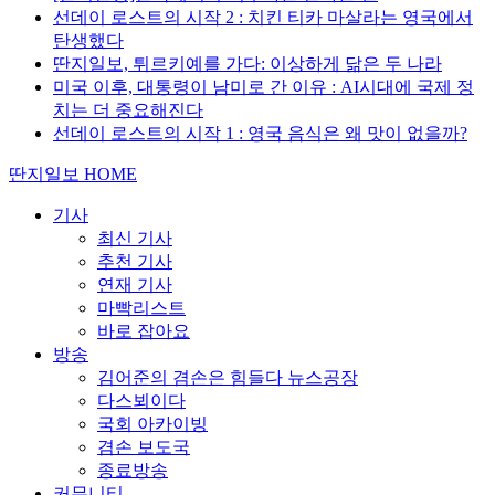
선데이 로스트의 시작 2 : 치킨 티카 마살라는 영국에서
탄생했다
딴지일보, 튀르키예를 가다: 이상하게 닮은 두 나라
미국 이후, 대통령이 남미로 간 이유 : AI시대에 국제 정
치는 더 중요해진다
선데이 로스트의 시작 1 : 영국 음식은 왜 맛이 없을까?
딴지일보 HOME
기사
최신 기사
추천 기사
연재 기사
마빡리스트
바로 잡아요
방송
김어준의 겸손은 힘들다 뉴스공장
다스뵈이다
국회 아카이빙
겸손 보도국
종료방송
커뮤니티