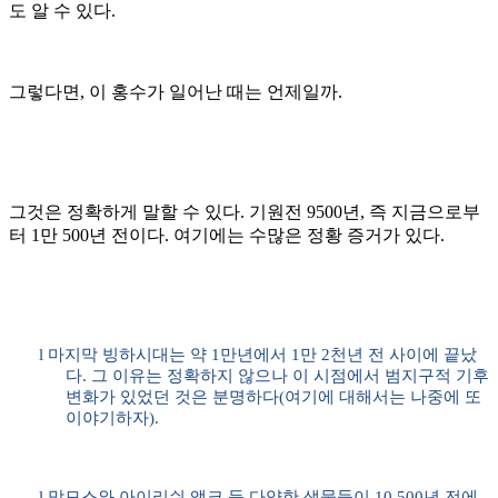
도 알 수 있다
.
그렇다면
,
이 홍수가 일어난 때는 언제일까
.
그것은 정확하게 말할 수 있다. 기원전
9500
년
,
즉 지금으로부
터
1
만
500
년 전이다
.
여기에는 수많은 정황 증거가 있다
.
l
마지막 빙하시대는 약
1
만년에서
1
만
2
천년 전 사이에 끝났
다
.
그 이유는 정확하지 않으나 이 시점에서 범지구적 기후
변화가 있었던 것은 분명하다
(
여기에 대해서는 나중에 또
이야기하자
).
l
맘모스와 아이리쉬 앨크 등 다양한 생물들이
10,500
년 전에