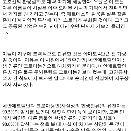
고조선의 환웅설화도 대략 여기에 해당한다
.
우원은 이 모든
다른 이름들이 사실은 아주 오래된 하나의 기억에서 전파되면
서 가지를 친 거라고 믿는다
.
즉 헤르메스와 환웅은 실은 같은
존재이며 지역적 특색에 따라 스토리가 분화된 것이다
.
그리고
그 공통된 기억은 수천 년이 아닌 수만 년까지 거슬러 올라간
다
.
이들이 지구에 본격적으로 합류한 것은 아마도
4
만년 전 가량
일 것이다
.
이유는 이 시점에서
(
원주민인
)
네안데르탈인이 신
생 인류인 크로마뇽인으로 대체되기 때문이다
.
네안데르탈인
은 체격은 물론 두뇌용량도 크로마뇽인보다 컸는데
,
고인류학
적 시간 척도에서 보자면 말 그대로 순식간에 전멸하여 지구상
에서 사라졌다
.
네안데르탈인과 크로마뇽인
(
사실상의 현생인류
)
의 유전자는
99.5%
의 일치를 보인다
.
얼핏 대단히 높아 보이지만
,
모든 면
에서 확연히 다른 동물인 현생인류와 침팬지의 일치율이
98.8%
에 달한다는 점을 볼 때 사실 이 차이는 상당히 큰 것이
다
.
따라서 이들은 교미를 하여 자손을 낳을 수 없었다고 한다
.