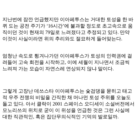
지난번에 잠깐 언급했지만 이아페투스는 거대한 토성을 한 바
퀴 도는 공전 주기가
‘16
시간
’
에 불과할 정도로 초고속으로 움
직이던 것이 현재의
79
일로 느려졌다고 추정되고 있다
.
만약
이것이 사실이라면 위의 추리와도 절묘하게 들어맞는다
.
엄청난 속도로 튕겨나가던 이아페투스가 토성의 인력권에 걸
려들어 고속 회전을 시작하고
,
이에 세월이 지나면서 조금씩
느려져 가는 모습이 자연스레 연상되지 않냐 말이다
.
그렇게 고장난 데쓰스타 이아페투스는 숯검댕을 묻히고 태고
적 우주 전쟁의 비밀을 간직한 채 머나먼 토성 주위를 오늘도
돌고 있다
.
아서 클락이
2001
스페이스 오디세이 소설버전에서
모노리쓰의 위치로 굳이 이 위성을 언급한 것은 그런 사실에
대한 직관적인
,
혹은 집단무의식적인 기억의 발로일까
.