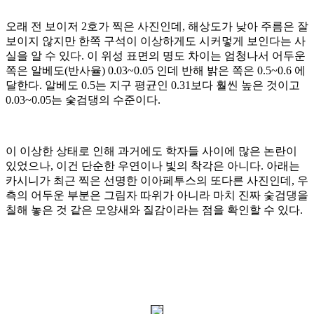
오래 전 보이저
2
호가 찍은 사진인데
,
해상도가 낮아 주름은 잘
보이지 않지만 한쪽 구석이 이상하게도 시커멓게 보인다는 사
실을 알 수 있다
.
이 위성 표면의 명도 차이는 엄청나서 어두운
쪽은 알베도
(
반사율
) 0.03~0.05
인데 반해 밝은 쪽은
0.5~0.6
에
달한다
.
알베도
0.5
는 지구 평균인
0.31
보다 훨씬 높은 것이고
0.03~0.05
는 숯검댕의 수준이다
.
이 이상한 상태로 인해 과거에도 학자들 사이에 많은 논란이
있었으나
,
이건 단순한 우연이나 빛의 착각은 아니다
.
아래는
카시니가 최근 찍은 선명한 이아페투스의 또다른 사진인데
,
우
측의 어두운 부분은 그림자 따위가 아니라 마치 진짜 숯검댕을
칠해 놓은 것 같은 모양새와 질감이라는 점을 확인할 수 있다
.