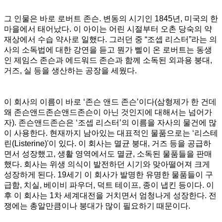
그 인물은 바로 로버트 존슨. 변동의 시기인 1845년, 미국의 한
마을에서 태어났다. 이 아이는 어린 시절부터 오촌 당숙의 약
재상에서 수습 약사로 일했다. 그러던 중 “조셉 리스터”라는 의
사의 소독법에 대한 강연을 듣고 뭔가 삘이 온 로버트는 동생
인 제임스 존슨과 에드워드 존슨과 함께 소독된 외과용 붕대,
거즈, 실 등을 생산하는 공장을 세웠다.
이 회사의 이름이 바로 ‘존슨 앤드 존슨’이다(삼형제가 한 건데
왜 존슨앤드존슨앤드존슨이 아닌 것인지에 대해서는 넘어가
자). 존슨앤드존슨은 ‘조셉 리스터’의 이름을 자사의 물건에 많
이 사용한다. 현재까지 남아있는 대표적인 물품으로는 ‘리스테
린(Listerine)'이 있다. 이 회사는 멸균 붕대, 거즈 등을 공급하
면서 성장했고, 생활 영역에서도 멸균, 소독된 물품들을 판매
했다. 회사는 위생 의식이 발전하던 시기와 맞아떨어져 크게
성장하게 된다. 19세기 이 회사가 발명한 유명한 물품들이 구
급함, 치실, 베이비 파우더, 덕트 테이프, 종이 냅킨 등이다. 이
후 이 회사는 1차 세계대전을 거치면서 엄청나게 성장한다. 전
쟁에는 총알만큼이나 붕대가 많이 필요하기 때문이다.