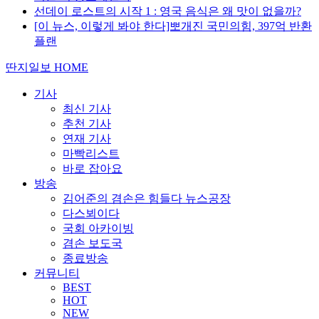
선데이 로스트의 시작 1 : 영국 음식은 왜 맛이 없을까?
[이 뉴스, 이렇게 봐야 한다]뽀개진 국민의힘, 397억 반환
플랜
딴지일보 HOME
기사
최신 기사
추천 기사
연재 기사
마빡리스트
바로 잡아요
방송
김어준의 겸손은 힘들다 뉴스공장
다스뵈이다
국회 아카이빙
겸손 보도국
종료방송
커뮤니티
BEST
HOT
NEW