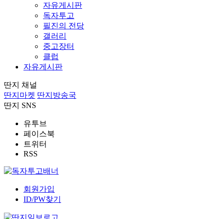
자유게시판
독자투고
필진의 전당
갤러리
중고장터
클럽
자유게시판
딴지 채널
딴지마켓
딴지방송국
딴지 SNS
유투브
페이스북
트위터
RSS
회원가입
ID/PW찾기