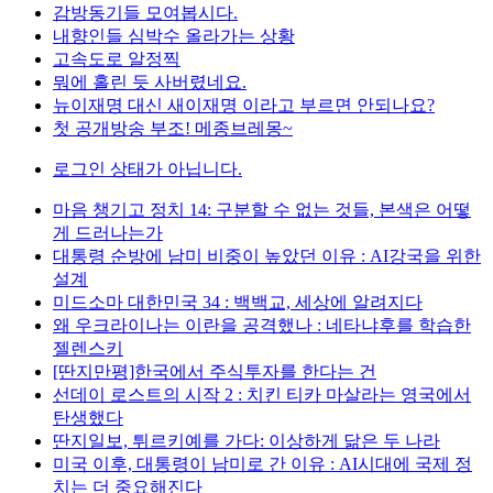
감방동기들 모여봅시다.
내향인들 심박수 올라가는 상황
고속도로 알정찍
뭐에 홀린 듯 사버렸네요.
뉴이재명 대신 새이재명 이라고 부르면 안되나요?
첫 공개방송 부조! 메종브레몽~
로그인 상태가 아닙니다.
마음 챙기고 정치 14: 구분할 수 없는 것들, 본색은 어떻
게 드러나는가
대통령 순방에 남미 비중이 높았던 이유 : AI강국을 위한
설계
미드소마 대한민국 34 : 백백교, 세상에 알려지다
왜 우크라이나는 이란을 공격했나 : 네타냐후를 학습한
젤렌스키
[딴지만평]한국에서 주식투자를 한다는 건
선데이 로스트의 시작 2 : 치킨 티카 마살라는 영국에서
탄생했다
딴지일보, 튀르키예를 가다: 이상하게 닮은 두 나라
미국 이후, 대통령이 남미로 간 이유 : AI시대에 국제 정
치는 더 중요해진다