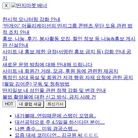
X
로그인하세요.
한시적 모니터링 강화 안내
‘딴게이’ 어플리케이션의 딴지그룹 콘텐츠 무단 도용 관련 법
적 조치 안내
홍보, 나눔, 후기, 봉사활동 모집, 할인 정보 등 나눔&홍보 게시
판 신설안내
사이트 내 홍보 제한 규정(서명란 홍보 금지 등) 강화 안내 공
지
새로운 운영 방침에 대해 안내해 드립니다
사이트 내 회원간 거래, 모금, 후원 등에 관련한 재공지
특정인 상대 욕설 및 회원간 저격 행위 자제 요청에 관한 공지
[월말 김어준] 구독 및 청취방법
딴지일보 내 성인물 관련 정책 강화 및 변경 안내
불법 촬영물에 대한 신고 방식, 금지 사례 건
HOT
내 클럽 새글
최신기사
내가볼때..연임때문에 스텝이 꼬였음..
대선공약으로 주 4.5일을 하신다던 분이....
나쁜 총수.... 미워 겸공스텝....
요즘 대세 코미디언... 김규원 씨 ㄷㄷㄷ