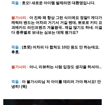
죽돌 :
호오! 새로운 아이템 발제라면 대환영입니다.
불가사리 :
아 진짜 왜 항상 그런 식이에요 정말!! 게다가
캐릭터 밴드는 어차피 거기서 거길 텐데, 뽀로로 키티 요
괴메카드 라인프렌즈 겨울왕국.. 제길 많기도 하네. 이걸
다 종류별로 보내는 심보는 대체 뭔가요?
죽돌 :
(흐뭇) 어차피 다 합쳐도 10만 원도 안 하는데요.
후훗.
불가사리 :
아니, 리뷰하는 사람 입장도 생각을 하셔야...
죽돌 :
아 불가사리님 저 아이를 데리러 가야 해서요! 안
녕히! (뚝)