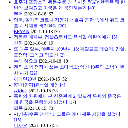
호주가 프랑스의 뒤통수를 친 속사정 5(完): 한국은 왜 한
번에 보여줬고 미국은 왜 묵인하는가
[40]
펜더
|
2021-10-18
|
67
영국, 일가족 코로나 감염기 1: 호흡 곤란 속에서 위드 코
로나 시대를 생각한다
[20]
BRYAN
|
2021-10-18
|
30
정몽준 데자뷰, 검찰초등학교 윤석열 어린이에게
[5]
산하
|
2021-10-18
|
19
또 다른 일본, 야쿠자 100년사 16: 재일교포 레슬러, 김일,
표정덕, 그리고 역도산
[2]
누레 히요코
|
2021-10-18
|
18
전직 스벅 점장이 쓰는 스타벅스: 임신 18주와 스벅이 변
한 시기
[22]
까페만20년
|
2021-10-15
|
52
[딴지만평]윤석열 게임
[4]
zziziree
|
2021-10-15
|
38
폭력의 차원에서 본 한중관계 2: 압도적 무력의 중국은
왜 한국을 존중하게 되었나
[17]
필독
|
2021-10-15
|
73
»
[심층]수준 3부작 1: 그들은 왜 대깨문 게임을 실었나
[15]
마사오
|
2021-10-15
|
55