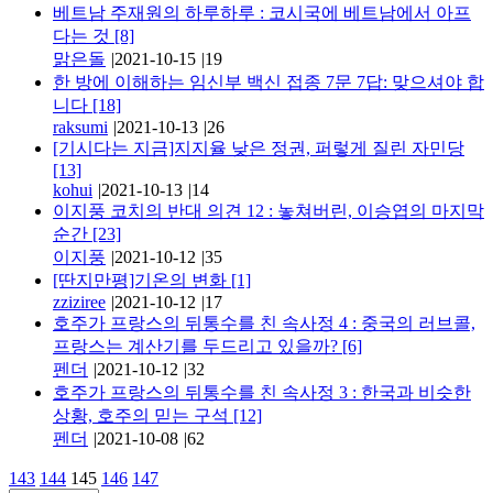
베트남 주재원의 하루하루 : 코시국에 베트남에서 아프
다는 것
[8]
맑은돌
|
2021-10-15
|
19
한 방에 이해하는 임신부 백신 접종 7문 7답: 맞으셔야 합
니다
[18]
raksumi
|
2021-10-13
|
26
[기시다는 지금]지지율 낮은 정권, 퍼렇게 질린 자민당
[13]
kohui
|
2021-10-13
|
14
이지풍 코치의 반대 의견 12 : 놓쳐버린, 이승엽의 마지막
순간
[23]
이지풍
|
2021-10-12
|
35
[딴지만평]기온의 변화
[1]
zziziree
|
2021-10-12
|
17
호주가 프랑스의 뒤통수를 친 속사정 4 : 중국의 러브콜,
프랑스는 계산기를 두드리고 있을까?
[6]
펜더
|
2021-10-12
|
32
호주가 프랑스의 뒤통수를 친 속사정 3 : 한국과 비슷한
상황, 호주의 믿는 구석
[12]
펜더
|
2021-10-08
|
62
143
144
145
146
147