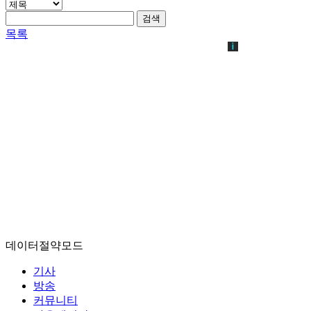
검색
목록
데이터절약모드
기사
방송
커뮤니티