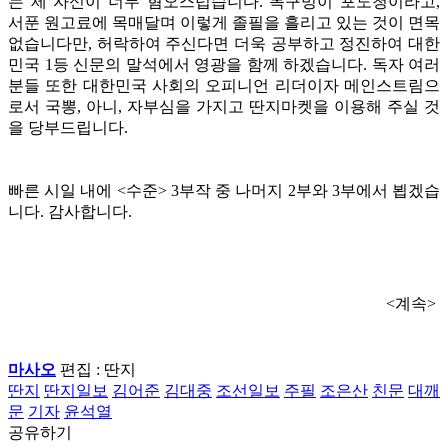
는 제 자신이 너무 혐오스럽습니다. 목구멍이 포도청이라고,
서푼 원고료에 목매달며 이렇게 졸필을 흘리고 있는 것이 면목
없습니다만, 허락하여 주신다면 더욱 공부하고 정진하여 대한
민국 1등 신문의 말석에서 영광을 함께 하겠습니다. 독자 여러
분들 또한 대한민국 사회의 오피니언 리더이자 메인스트림으
로서 국뽕, 아니, 자부심을 가지고 딴지마켓을 이용해 주실 것
을 당부드립니다.
빠른 시일 내에 <수준> 3부작 중 나머지 2부와 3부에서 뵙겠습
니다. 감사합니다.
<계속>
마사오
편집 : 딴지
딴지
딴지일보
김어준
김대중
조선일보
주필
조은산
친문
대깨
문
기자
윤석열
공유하기