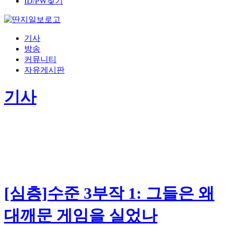
ID/PW찾기
기사
방송
커뮤니티
자유게시판
기사
[심층]수준 3부작 1: 그들은 왜
대깨문 게임을 실었나