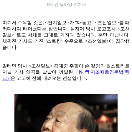
1998년 동아일보 기사
여기서 주목할 것은, <딴지일보>가 “대놓고” <조선일보>를 패
러디하며 태어났다는 점입니다. 심지어 당시 로고조차 <조선
일보> 로고 서체를 그대로 가져다 썼습니다. 뿐만 아닙니다.
채워진 기사도 거진 ‘스토킹’ 수준으로 <조선일보>에 집착했
습니다.
일테면 당시 <조선일보> 김대중 주필이 쓴 칼럼의 월스트리트
저널 기사 왜곡을 낱낱이 까발린
“性門지조때로영문법(링
크)”
은 고고히 전해 내려오는 전설입니다.