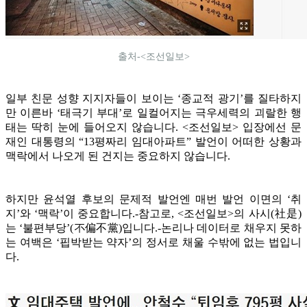
출처-<조선일보>
일부 친문 성향 지지자들이 보이는 ‘종교적 광기’를 질타하지
만 이른바 ‘태극기 부대’로 일컬어지는 극우세력의 괴랄한 행
태는 딱히 눈에 들어오지 않습니다. <조선일보> 입장에선 문
재인 대통령의 “13평짜리 임대아파트” 발언이 어떠한 상황과
맥락에서 나오게 된 건지는 중요하지 않습니다.
하지만 윤석열 후보의 문제적 발언엔 매번 발언 이면의 ‘취
지’와 ‘맥락’이 중요합니다.-참고로, <조선일보>의 사시(社是)
는 ‘불편부당’(不偏不黨)입니다.-논리나 데이터로 채우지 못하
는 여백은 ‘핍박받는 약자’의 정서로 채울 수밖에 없는 법입니
다.