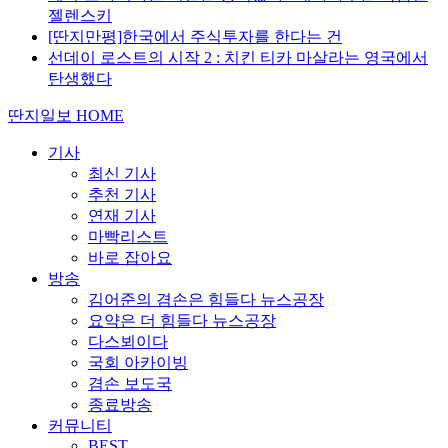
젤렌스키
[딴지만평]한국에서 주식투자를 한다는 건
선데이 로스트의 시작 2 : 치킨 티카 마살라는 영국에서
탄생했다
딴지일보 HOME
기사
최신 기사
추천 기사
연재 기사
마빡리스트
바로 잡아요
방송
김어준의 겸손은 힘들다 뉴스공장
요약은 더 힘들다 뉴스공장
다스뵈이다
국회 아카이빙
겸손 보도국
종료방송
커뮤니티
BEST