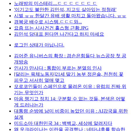
노래방의 미스테리....ㄷ ㄷ ㄷ ㄷ ㄷ ㄷ ㄷ
'이기고도 불안한 김민석, 지고도 살아있는 정청래'
시벌 ㅠㅠ 한달간 유배 생활 마치고 돌아왔습니다. ㅠㅠ
경복궁 배수로 시스템.ㄷㄷㄷ와...
요즘 뜨는 시사건건 홀스형 근황.JPG
김민석 당대표 된다면 나간다고 하지 마세요
로그인 상태가 아닙니다.
김어준 유니버스의 확장 : 겸손은힘들다 뉴스공장 첫 공
개방송
인사가 만사다 : 통합이 부르는 분열의 인사
[달리는 육체노동자]21세 딸기 농부 정은솔, 천천히 꽃
피우고 서서히 열매 맺고
모로코인들이 스페인으로 몰려온 이유 : 유럽의 진짜 위
기는 무엇인가
마음 챙기고 정치 14: 구분할 수 없는 것들, 본색은 어떻
게 드러나는가
대통령 순방에 남미 비중이 높았던 이유 : AI강국을 위한
설계
미드소마 대한민국 34 : 백백교, 세상에 알려지다
왜 우크라이나는 이란을 공격했나 : 네타냐후를 학습한