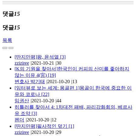
댓글
15
댓글
15
목록
[딴지만평]왕, 윤석열
[3]
zziziree
|
2021-10-21
|
30
[K의 기원을 찾아서]한국인이 커피의 산미를 좋아하지
않는 이유 4(完)
[19]
변호사 박기태
|
2021-10-20
|
13
[임터뷰로 보는 세계: 몽골편 1]몽골이 한국에 중요한 이
유와 코로나
[22]
임권산
|
2021-10-20
|
44
히틀러를 찾아서 4: 1차대전 패배, 파리강화회의, 베르사
유 조약
[3]
펜더
|
2021-10-20
|
12
[딴지만평]필사적인 덮기
[1]
zziziree
|
2021-10-20
|
29