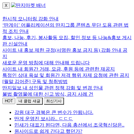
X
로그인하세요.
한시적 모니터링 강화 안내
‘딴게이’ 어플리케이션의 딴지그룹 콘텐츠 무단 도용 관련 법
적 조치 안내
홍보, 나눔, 후기, 봉사활동 모집, 할인 정보 등 나눔&홍보 게시
판 신설안내
사이트 내 홍보 제한 규정(서명란 홍보 금지 등) 강화 안내 공
지
새로운 운영 방침에 대해 안내해 드립니다
사이트 내 회원간 거래, 모금, 후원 등에 관련한 재공지
특정인 상대 욕설 및 회원간 저격 행위 자제 요청에 관한 공지
[월말 김어준] 구독 및 청취방법
딴지일보 내 성인물 관련 정책 강화 및 변경 안내
불법 촬영물에 대한 신고 방식, 금지 사례 건
HOT
내 클럽 새글
최신기사
강원 대구 경북은 큰 변수가 안됩니다.
딴게 운영진 보시라.. ㄷㄷㄷ
민새가 대표가 된다면, 다음 총선에서 조국혁신당은..
원사이드로 쉽게 간다고 했던가?