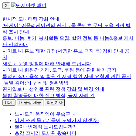
X
로그인하세요.
한시적 모니터링 강화 안내
‘딴게이’ 어플리케이션의 딴지그룹 콘텐츠 무단 도용 관련 법
적 조치 안내
홍보, 나눔, 후기, 봉사활동 모집, 할인 정보 등 나눔&홍보 게시
판 신설안내
사이트 내 홍보 제한 규정(서명란 홍보 금지 등) 강화 안내 공
지
새로운 운영 방침에 대해 안내해 드립니다
사이트 내 회원간 거래, 모금, 후원 등에 관련한 재공지
특정인 상대 욕설 및 회원간 저격 행위 자제 요청에 관한 공지
[월말 김어준] 구독 및 청취방법
딴지일보 내 성인물 관련 정책 강화 및 변경 안내
불법 촬영물에 대한 신고 방식, 금지 사례 건
HOT
내 클럽 새글
최신기사
노사모의 움직임이 우습구나
이거 쓰면 물고기들이 도망가지 않겠쥬?
헬마 : 언제적 노사모입니까?
총각 꼬시러 도서관 왔습니다