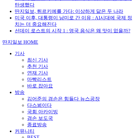
탄생했다
딴지일보, 튀르키예를 가다: 이상하게 닮은 두 나라
미국 이후, 대통령이 남미로 간 이유 : AI시대에 국제 정
치는 더 중요해진다
선데이 로스트의 시작 1 : 영국 음식은 왜 맛이 없을까?
딴지일보 HOME
기사
최신 기사
추천 기사
연재 기사
마빡리스트
바로 잡아요
방송
김어준의 겸손은 힘들다 뉴스공장
다스뵈이다
국회 아카이빙
겸손 보도국
종료방송
커뮤니티
BEST