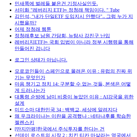
민새쪽에 벌레들 붙은건 기정사실인듯.
서미화 "레버리지 ETF는 정청래 책임이다. " Tube
김민석, "내가 단일ETF 도입지시 안했다".. 그럼 누가 지
시했을까?
어제 정청래 웹툰
정청래후보 남원 간담회, 뉴탐사 강진구 난입
레버리지ETF는 국회 입법이 아니라 정부 시행령을 통해
만들어진 겁니다
로그인 상태가 아닙니다.
모로코인들이 스페인으로 몰려온 이유 : 유럽의 진짜 위
기는 무엇인가
마음 챙기고 정치 14: 구분할 수 없는 것들, 본색은 어떻
게 드러나는가
대통령 순방에 남미 비중이 높았던 이유 : AI강국을 위한
설계
미드소마 대한민국 34 : 백백교, 세상에 알려지다
왜 우크라이나는 이란을 공격했나 : 네타냐후를 학습한
젤렌스키
[딴지만평]한국에서 주식투자를 한다는 건
선데이 로스트의 시작 2 : 치킨 티카 마살라는 영국에서