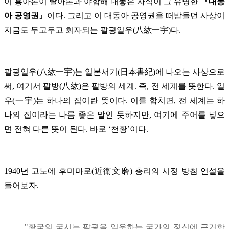
이 흥아론이 탈아론과 야합해 내놓은 자식이 그 유명한
『대동
아 공영권』
이다. 그리고 이 대동아 공영권을 떠받들던 사상이
지금도 두고두고 회자되는 팔굉일우(八紘一宇)다.
팔굉일우(八紘一宇)는 일본서기(日本書紀)에 나오는 사상으로
써, 여기서 팔방(八紘)은 팔방의 세계. 즉, 전 세계를 뜻한다. 일
우(一宇)는 하나의 집이란 뜻이다. 이를 합치면, 전 세계는 하
나의 집이라는 나름 좋은 말인 듯하지만, 여기에 주어를 넣으
면 전혀 다른 뜻이 된다. 바로 ‘천황’이다.
1940년 고노에 후미마로(近衛文磨) 총리의 시정 방침 연설을
들어보자.
"황국의 국시는 팔굉을 일우하는 국가의 정신에 근거한