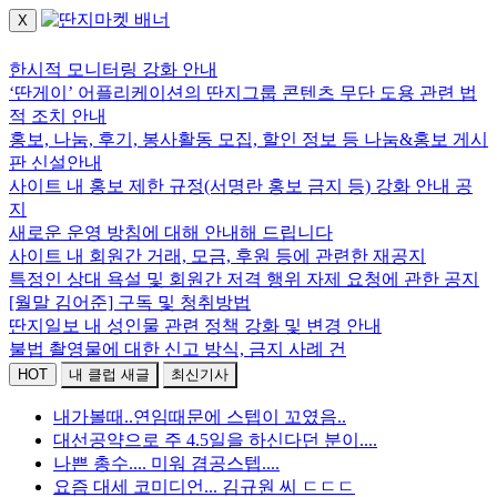
X
로그인하세요.
한시적 모니터링 강화 안내
‘딴게이’ 어플리케이션의 딴지그룹 콘텐츠 무단 도용 관련 법
적 조치 안내
홍보, 나눔, 후기, 봉사활동 모집, 할인 정보 등 나눔&홍보 게시
판 신설안내
사이트 내 홍보 제한 규정(서명란 홍보 금지 등) 강화 안내 공
지
새로운 운영 방침에 대해 안내해 드립니다
사이트 내 회원간 거래, 모금, 후원 등에 관련한 재공지
특정인 상대 욕설 및 회원간 저격 행위 자제 요청에 관한 공지
[월말 김어준] 구독 및 청취방법
딴지일보 내 성인물 관련 정책 강화 및 변경 안내
불법 촬영물에 대한 신고 방식, 금지 사례 건
HOT
내 클럽 새글
최신기사
내가볼때..연임때문에 스텝이 꼬였음..
대선공약으로 주 4.5일을 하신다던 분이....
나쁜 총수.... 미워 겸공스텝....
요즘 대세 코미디언... 김규원 씨 ㄷㄷㄷ