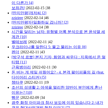
이 다른가
[4]
보좌관J
|
2022-02-15
|
38
[딴지만평]개저씨
[2]
zziziree
|
2022-02-14
|
46
[딴지만평]단일화하실 겁니까?
[2]
zziziree
|
2022-02-14
|
38
시간을 달리는 남자: 유형별 어록 분석으로 본 윤석열 세
계관
[10]
벨테브레
|
2022-02-11
|
42
우크라이나를 말한다 5: 물고 물리는 이유
[8]
펜더
|
2022-02-11
|
43
[방구석 르뽀] 본지 기자, 화염과 싸우다 : 지옥에서 온 멀
티탭
[11]
근육병아리
|
2022-02-11
|
30
돈 버는 게 제일 쉬웠어요? - 4. 본격 팔이피플의 길 (feat.
다이어리 스티커)
[5]
챙타쿠
|
2022-02-11
|
19
조선의 성생활 2: 여색을 멀리한 양반이 부인에게 혼난
이유는?
[10]
빵꾼
|
2022-02-09
|
34
광주 화정 아이파크 참사 보도에 이의 있습니다 2: 내가
겪은 현대산업개발 현장 이야기
[7]