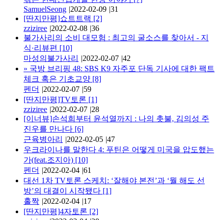
SamuelSeong
|
2022-02-09
|
31
[딴지만평]쇼트트랙
[2]
zziziree
|
2022-02-08
|
36
불가사리의 소비 대모험 : 최고의 굴소스를 찾아서 - 지
식·리뷰편
[10]
마성의불가사리
|
2022-02-07
|
42
»
국방 브리핑 48: SBS K9 자주포 단독 기사에 대한 팩트
체크 혹은 기초교양
[8]
펜더
|
2022-02-07
|
59
[딴지만평]TV토론
[1]
zziziree
|
2022-02-07
|
28
[이너뷰]손석희부터 윤석열까지 : 나의 촛불, 김의성 주
진우를 만나다
[6]
근육병아리
|
2022-02-05
|
47
우크라이나를 말한다 4: 푸틴은 어떻게 미국을 압도했는
가(feat.조지아)
[10]
펜더
|
2022-02-04
|
61
대선 1차 TV토론 스케치: ‘잘해야 본전’과 ‘뭘 해도 선
방’의 대결이 시작됐다
[1]
홀짝
|
2022-02-04
|
17
[딴지만평]4자토론
[2]