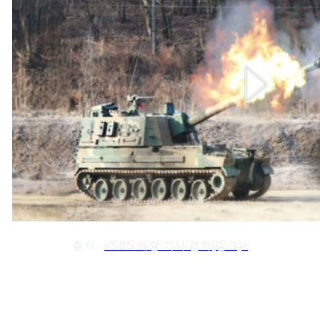
출처 -
<SBS 해당 기사 캡처(링크)>