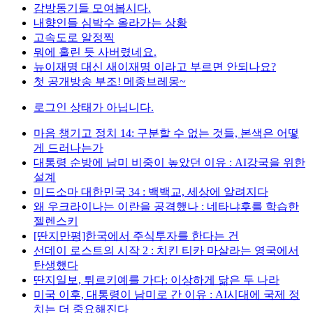
감방동기들 모여봅시다.
내향인들 심박수 올라가는 상황
고속도로 알정찍
뭐에 홀린 듯 사버렸네요.
뉴이재명 대신 새이재명 이라고 부르면 안되나요?
첫 공개방송 부조! 메종브레몽~
로그인 상태가 아닙니다.
마음 챙기고 정치 14: 구분할 수 없는 것들, 본색은 어떻
게 드러나는가
대통령 순방에 남미 비중이 높았던 이유 : AI강국을 위한
설계
미드소마 대한민국 34 : 백백교, 세상에 알려지다
왜 우크라이나는 이란을 공격했나 : 네타냐후를 학습한
젤렌스키
[딴지만평]한국에서 주식투자를 한다는 건
선데이 로스트의 시작 2 : 치킨 티카 마살라는 영국에서
탄생했다
딴지일보, 튀르키예를 가다: 이상하게 닮은 두 나라
미국 이후, 대통령이 남미로 간 이유 : AI시대에 국제 정
치는 더 중요해진다