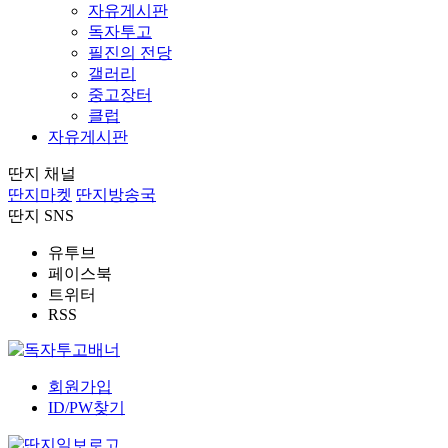
자유게시판
독자투고
필진의 전당
갤러리
중고장터
클럽
자유게시판
딴지 채널
딴지마켓
딴지방송국
딴지 SNS
유투브
페이스북
트위터
RSS
회원가입
ID/PW찾기