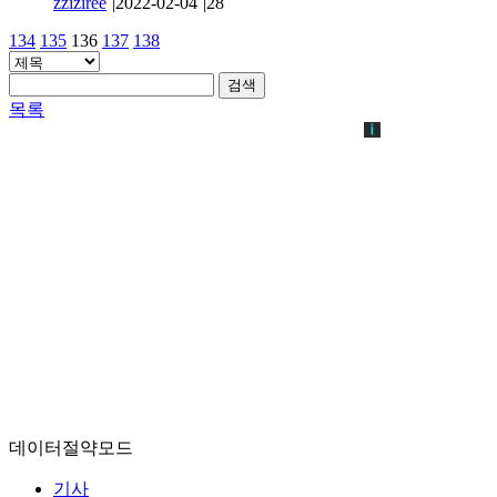
zziziree
|
2022-02-04
|
28
134
135
136
137
138
검색
목록
데이터절약모드
기사