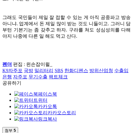
그래도 국민들이 제일 잘 접할 수 있는 게 아직 공중파고 방송
아니냐. 업계에서 돈 제일 많이 받는 것도 니들이고. 그러니 담
부턴 기본기는 좀 갖추고 하자. 구라를 쳐도 성심성의를 다해
야지 나중에 다른 일 해도 먹고 산다.
펜더
편집 : 왼손잡이윌_
K9자주포
국방
밀리터리
SBS
한화디펜스
방위산업청
수출입
은행
자주포
무기수출
팩트체크
공유하기
페이스북
트위터
카카오톡
카카오스토리
링크복사
첨부
5