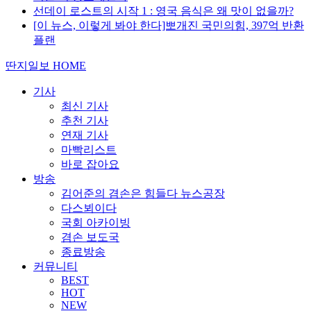
선데이 로스트의 시작 1 : 영국 음식은 왜 맛이 없을까?
[이 뉴스, 이렇게 봐야 한다]뽀개진 국민의힘, 397억 반환
플랜
딴지일보 HOME
기사
최신 기사
추천 기사
연재 기사
마빡리스트
바로 잡아요
방송
김어준의 겸손은 힘들다 뉴스공장
다스뵈이다
국회 아카이빙
겸손 보도국
종료방송
커뮤니티
BEST
HOT
NEW