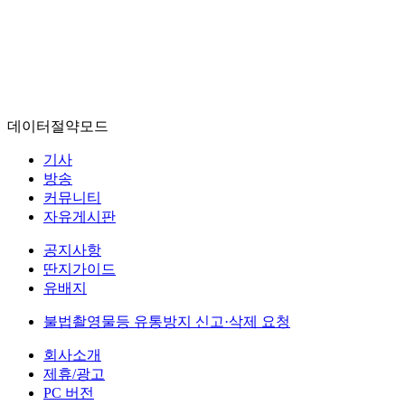
데이터절약모드
기사
방송
커뮤니티
자유게시판
공지사항
딴지가이드
유배지
불법촬영물등 유통방지 신고·삭제 요청
회사소개
제휴/광고
PC 버전