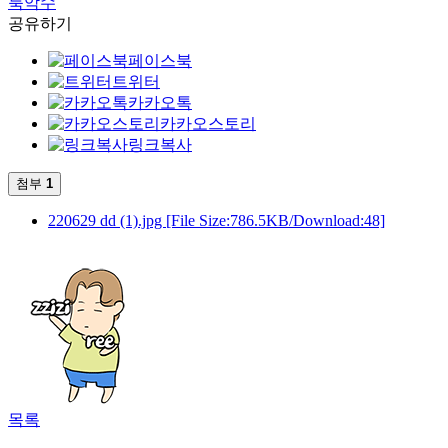
룩악수
공유하기
페이스북
트위터
카카오톡
카카오스토리
링크복사
첨부
1
220629 dd (1).jpg
[File Size:786.5KB/Download:48]
목록