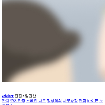
zziziree
편집 : 임권산
딴지
딴지만평
스페인
나토
정상회의
사무총장
면담
바이든
노