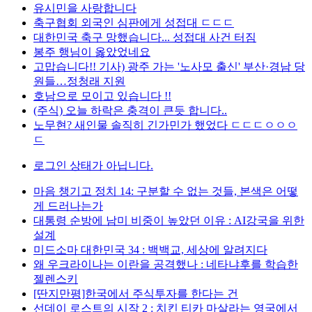
유시민을 사랑합니다
축구협회 외국인 심판에게 성접대 ㄷㄷㄷ
대한민국 축구 망했습니다... 성접대 사건 터짐
봉주 행님이 옳았었네요
고맙습니다!! 기사) 광주 가는 '노사모 출신' 부산·경남 당
원들…정청래 지원
호남으로 모이고 있습니다 !!
(주식) 오늘 하락은 충격이 큰듯 합니다..
노무현? 새인물 솔직히 긴가민가 했었다 ㄷㄷㄷㅇㅇㅇ
ㄷ
로그인 상태가 아닙니다.
마음 챙기고 정치 14: 구분할 수 없는 것들, 본색은 어떻
게 드러나는가
대통령 순방에 남미 비중이 높았던 이유 : AI강국을 위한
설계
미드소마 대한민국 34 : 백백교, 세상에 알려지다
왜 우크라이나는 이란을 공격했나 : 네타냐후를 학습한
젤렌스키
[딴지만평]한국에서 주식투자를 한다는 건
선데이 로스트의 시작 2 : 치킨 티카 마살라는 영국에서