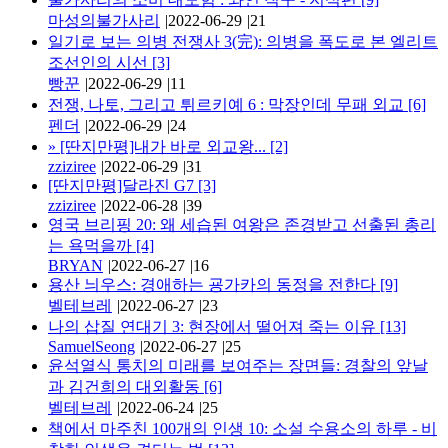
마성의불가사리
|
2022-06-29
|
21
일기로 보는 의병 전쟁사 3(完): 의병을 폭도로 본 엘리트
조선인의 시선
[3]
빵꾼
|
2022-06-29
|
11
전쟁, 나토, 그리고 튀르키예 6 : 막장인데 무패 외교
[6]
펜더
|
2022-06-29
|
24
»
[딴지만평]내가 바로 외교왕...
[2]
zziziree
|
2022-06-29
|
31
[딴지만평]달라진 G7
[3]
zziziree
|
2022-06-28
|
39
영국 브리핑 20: 왜 세습된 여왕은 존경받고 선출된 총리
는 욕먹을까
[4]
BRYAN
|
2022-06-27
|
16
용산 늬우스: 경애하는 굥가카의 동정을 전한다
[9]
벨테브레
|
2022-06-27
|
23
나의 삽질 연대기 3: 현장에서 떨어져 죽는 이유
[13]
SamuelSeong
|
2022-06-27
|
25
윤석열식 통치의 미래를 보여주는 장면들: 경찰의 앞날
과 김건희의 대외활동
[6]
벨테브레
|
2022-06-24
|
25
책에서 마주친 100개의 인생 10: 소설 수용소의 하루 - 비