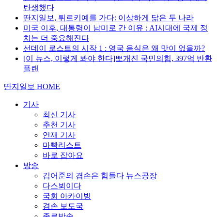
탄생했다
딴지일보, 튀르키예를 가다: 이상하게 닮은 두 나라
미국 이후, 대통령이 남미로 간 이유 : AI시대에 국제 정
치는 더 중요해진다
선데이 로스트의 시작 1 : 영국 음식은 왜 맛이 없을까?
[이 뉴스, 이렇게 봐야 한다]뽀개진 국민의힘, 397억 반환
플랜
딴지일보 HOME
기사
최신 기사
추천 기사
연재 기사
마빡리스트
바로 잡아요
방송
김어준의 겸손은 힘들다 뉴스공장
다스뵈이다
국회 아카이빙
겸손 보도국
종료방송