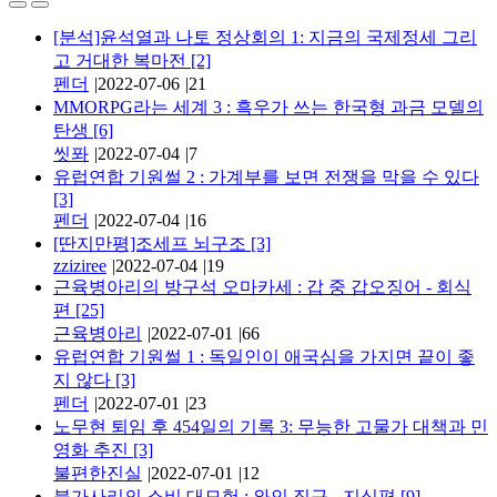
[분석]윤석열과 나토 정상회의 1: 지금의 국제정세 그리
고 거대한 복마전
[2]
펜더
|
2022-07-06
|
21
MMORPG라는 세계 3 : 흑우가 쓰는 한국형 과금 모델의
탄생
[6]
씻퐈
|
2022-07-04
|
7
유럽연합 기원썰 2 : 가계부를 보면 전쟁을 막을 수 있다
[3]
펜더
|
2022-07-04
|
16
[딴지만평]조세프 뇌구조
[3]
zziziree
|
2022-07-04
|
19
근육병아리의 방구석 오마카세 : 갑 중 갑오징어 - 회식
편
[25]
근육병아리
|
2022-07-01
|
66
유럽연합 기원썰 1 : 독일인이 애국심을 가지면 끝이 좋
지 않다
[3]
펜더
|
2022-07-01
|
23
노무현 퇴임 후 454일의 기록 3: 무능한 고물가 대책과 민
영화 추진
[3]
불편한진실
|
2022-07-01
|
12
불가사리의 소비 대모험 : 와인 직구 - 지식편
[9]