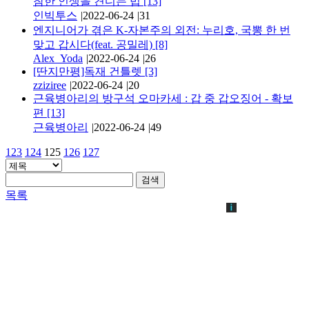
참한 인생을 견디는 법
[13]
인빅투스
|
2022-06-24
|
31
엔지니어가 겪은 K-자본주의 외전: 누리호, 국뽕 한 번
맞고 갑시다(feat. 공밀레)
[8]
Alex_Yoda
|
2022-06-24
|
26
[딴지만평]독재 건틀렛
[3]
zziziree
|
2022-06-24
|
20
근육병아리의 방구석 오마카세 : 갑 중 갑오징어 - 확보
편
[13]
근육병아리
|
2022-06-24
|
49
123
124
125
126
127
검색
목록