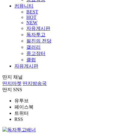
커뮤니티
BEST
HOT
NEW
자유게시판
독자투고
필진의 전당
갤러리
중고장터
클럽
자유게시판
딴지 채널
딴지마켓
딴지방송국
딴지 SNS
유투브
페이스북
트위터
RSS