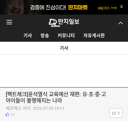
X
기사
방송
커뮤니티
자유게시판
기사
[팩트체크]윤석열식 교육예산 재편: 유·초·중·고
아이들이 불행해지는 나라
헤르메스 아이
2022-07-20 19:11
9
11