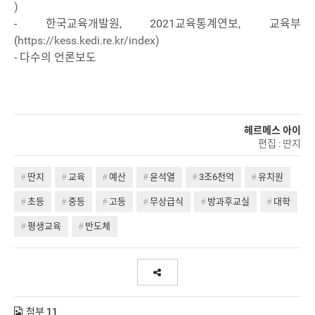
)
- 한국교육개발원, 2021교육통계연보, 교육부
(
https://kess.kedi.re.kr/index)
- 다수의 언론보도
헤르메스 아이
편집 : 딴지
딴지
교육
예산
윤석열
3조6천억
유치원
초등
중등
고등
무상급식
방과후교실
대학
평생교육
반도체
첨부
11