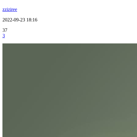
zziziree
2022-09-23 18:16
37
3