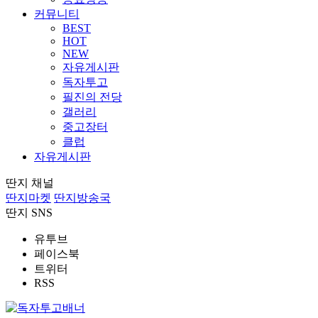
커뮤니티
BEST
HOT
NEW
자유게시판
독자투고
필진의 전당
갤러리
중고장터
클럽
자유게시판
딴지 채널
딴지마켓
딴지방송국
딴지 SNS
유투브
페이스북
트위터
RSS