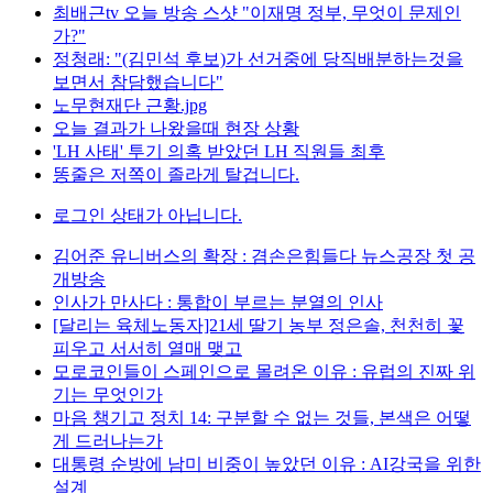
최배근tv 오늘 방송 스샷 "이재명 정부, 무엇이 문제인
가?"
정청래: "(김민석 후보)가 선거중에 당직배분하는것을
보면서 참담했습니다"
노무현재단 근황.jpg
오늘 결과가 나왔을때 현장 상황
'LH 사태' 투기 의혹 받았던 LH 직원들 최후
똥줄은 저쪽이 졸라게 탈겁니다.
로그인 상태가 아닙니다.
김어준 유니버스의 확장 : 겸손은힘들다 뉴스공장 첫 공
개방송
인사가 만사다 : 통합이 부르는 분열의 인사
[달리는 육체노동자]21세 딸기 농부 정은솔, 천천히 꽃
피우고 서서히 열매 맺고
모로코인들이 스페인으로 몰려온 이유 : 유럽의 진짜 위
기는 무엇인가
마음 챙기고 정치 14: 구분할 수 없는 것들, 본색은 어떻
게 드러나는가
대통령 순방에 남미 비중이 높았던 이유 : AI강국을 위한
설계