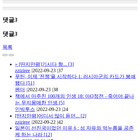
댓글
3
댓글
3
목록
»
[딴지만평]기시다 형...
[3]
zziziree
|
2022-09-23
|
37
푸틴, 이제 '전쟁'을 시작하다 1: 러시아군의 카드가 봉쇄
됐다
[51]
펜더
|
2022-09-23
|
38
책에서 마주친 100개의 인생 18: 아Q정전 - 죽어야 끝나
는 무지몽매한 인생
[5]
인빅투스
|
2022-09-23
|
24
[딴지만평]어디서 많이 듣던...
[2]
zziziree
|
2022-09-22
|
42
일본이 선진국이었던 이유 6 : 성 자유와 억누름을 공존
케 하는 나라
[12]