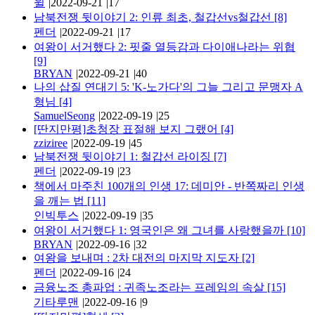
윌
|
2022-09-21
|
17
남북전쟁 뒷이야기 2: 인류 최초, 철갑선vs철갑선
[8]
펜더
|
2022-09-21
|
17
여왕이 서거했다 2: 핏줄 열등감과 다이애나라는 위협
[9]
BRYAN
|
2022-09-21
|
40
나의 삽질 연대기 5: 'K-노가다'의 그늘 그리고 문맹자 A
형님
[4]
SamuelSeong
|
2022-09-19
|
25
[딴지만평]초청장 표절해 보지 그랬어
[4]
zziziree
|
2022-09-19
|
45
남북전쟁 뒷이야기 1: 철갑선 라이징
[7]
펜더
|
2022-09-19
|
23
책에서 마주친 100개의 인생 17: 데미안 - 반쪽짜리 인생
을 깨는 법
[11]
인빅투스
|
2022-09-19
|
35
여왕이 서거했다 1: 영국인은 왜 그녀를 사랑했을까
[10]
BRYAN
|
2022-09-16
|
32
여왕을 보내며 : 2차 대전의 마지막 지도자
[2]
펜더
|
2022-09-16
|
24
금융노조 총파업 : 귀족노조라는 프레임의 속살
[15]
기타루맨
|
2022-09-16
|
9