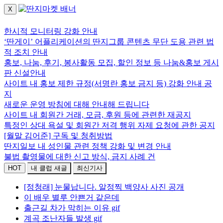
X
로그인하세요.
한시적 모니터링 강화 안내
‘딴게이’ 어플리케이션의 딴지그룹 콘텐츠 무단 도용 관련 법
적 조치 안내
홍보, 나눔, 후기, 봉사활동 모집, 할인 정보 등 나눔&홍보 게시
판 신설안내
사이트 내 홍보 제한 규정(서명란 홍보 금지 등) 강화 안내 공
지
새로운 운영 방침에 대해 안내해 드립니다
사이트 내 회원간 거래, 모금, 후원 등에 관련한 재공지
특정인 상대 욕설 및 회원간 저격 행위 자제 요청에 관한 공지
[월말 김어준] 구독 및 청취방법
딴지일보 내 성인물 관련 정책 강화 및 변경 안내
불법 촬영물에 대한 신고 방식, 금지 사례 건
HOT
내 클럽 새글
최신기사
[정청래] 눈물납니다. 알정찍 백양사 사진 공개
이 배우 별루 안쁜거 같은데
출근길 차가 막히는 이유 gif
계곡 조난자들 발생 gif