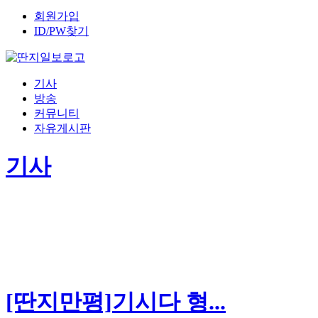
회원가입
ID/PW찾기
기사
방송
커뮤니티
자유게시판
기사
[딴지만평]기시다 형...