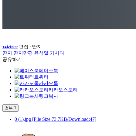
zziziree
편집 : 딴지
딴지
딴지만평
윤석열
기시다
공유하기
페이스북
트위터
카카오톡
카카오스토리
링크복사
첨부
1
0 (1).jpg
[File Size:73.7KB/Download:47]