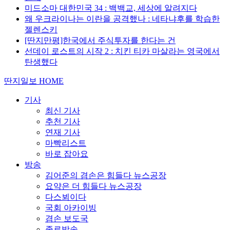
미드소마 대한민국 34 : 백백교, 세상에 알려지다
왜 우크라이나는 이란을 공격했나 : 네타냐후를 학습한
젤렌스키
[딴지만평]한국에서 주식투자를 한다는 건
선데이 로스트의 시작 2 : 치킨 티카 마살라는 영국에서
탄생했다
딴지일보 HOME
기사
최신 기사
추천 기사
연재 기사
마빡리스트
바로 잡아요
방송
김어준의 겸손은 힘들다 뉴스공장
요약은 더 힘들다 뉴스공장
다스뵈이다
국회 아카이빙
겸손 보도국
종료방송