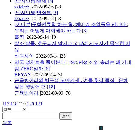
[딴지만평]혈세
[3]
zziziree
|
2022-09-16
|
28
[딴지만평]면죄부
[2]
zziziree
|
2022-09-15
|
28
[이너뷰]문화인류학 하는 형, 헤비죠 조일동을 만나다 :
우리는 어떻게 대화해야 하는가
[3]
홀짝
|
2022-09-14
|
10
상조 상품, 호구되지 맙시다 5: 장례 지도사가 중요한 이
유
바다사이
|
2022-09-14
|
23
영국 정치썰을 풀어본다 : 1975년생 신임 총리는 왜 기대
감 ZERO일까
[6]
BRYAN
|
2022-09-14
|
31
근육병아리의 방구석 오마카세 : 여름 횟감 특집 - 은혜
갚은 잿방어 편
[18]
근육병아리
|
2022-09-09
|
78
117
118
119
120
121
검색
목록