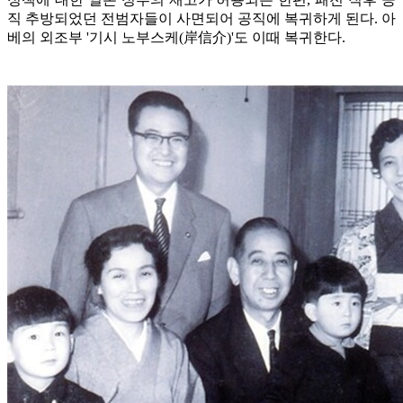
직 추방되었던 전범자들이 사면되어 공직에 복귀하게 된다. 아
베의 외조부 '기시 노부스케(岸信介)'도 이때 복귀한다.