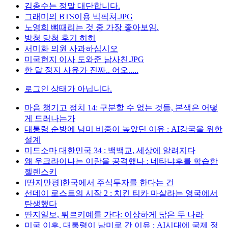
김총수는 정말 대단합니다.
그래미의 BTS이용 빅픽쳐.JPG
노영희 뼈때리는 것 중 가장 좋아보임.
방청 당첨 후기 히히
서미화 의원 사과하십시오
미국현지 이사 도와준 남사친.JPG
한 달 정지 사유가 진짜.. 어오.....
로그인 상태가 아닙니다.
마음 챙기고 정치 14: 구분할 수 없는 것들, 본색은 어떻
게 드러나는가
대통령 순방에 남미 비중이 높았던 이유 : AI강국을 위한
설계
미드소마 대한민국 34 : 백백교, 세상에 알려지다
왜 우크라이나는 이란을 공격했나 : 네타냐후를 학습한
젤렌스키
[딴지만평]한국에서 주식투자를 한다는 건
선데이 로스트의 시작 2 : 치킨 티카 마살라는 영국에서
탄생했다
딴지일보, 튀르키예를 가다: 이상하게 닮은 두 나라
미국 이후, 대통령이 남미로 간 이유 : AI시대에 국제 정