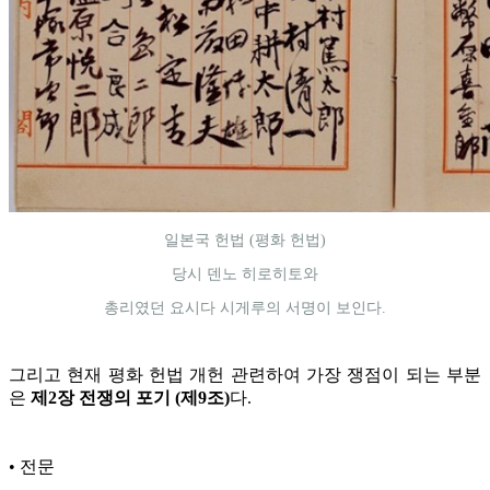
일본국 헌법 (평화 헌법)
당시 덴노 히로히토와
총리였던 요시다 시게루의 서명이 보인다.
그리고 현재 평화 헌법 개헌 관련하여 가장 쟁점이 되는 부분
은
제2장 전쟁의 포기 (제9조)
다.
• 전문