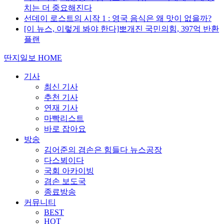
치는 더 중요해진다
선데이 로스트의 시작 1 : 영국 음식은 왜 맛이 없을까?
[이 뉴스, 이렇게 봐야 한다]뽀개진 국민의힘, 397억 반환
플랜
딴지일보 HOME
기사
최신 기사
추천 기사
연재 기사
마빡리스트
바로 잡아요
방송
김어준의 겸손은 힘들다 뉴스공장
다스뵈이다
국회 아카이빙
겸손 보도국
종료방송
커뮤니티
BEST
HOT