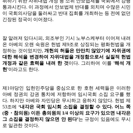
취하기 위한 자위대법 개정 등 소위 안보법제를 국회에서 강행
통과시킨다. 이 과정에서 안보법제 반대를 외치며 수많은 시민
이 국회의사당을 둘러싸고 반대 집회를 개최하는 등 전에 없던
긴장된 정국이 이어졌다.
잘 알려져 있다시피, 외조부인 기시 노부스케부터 이어져 내려
온 아베의 오랜 숙원은 헌법 제9조로 상징되는 평화헌법을 개
정하는 것이었지만,
개헌의 허들은 만만치 않았기에 자위권에
대한 해석을 변경하여 자위대법을 개정함으로서 실질적 헌법
개정과 같은 효력을 내려 한 것
이다. 그리하여 이를
'해석 개
헌'
이라고도 한다.
제1야당인 입헌민주당을 중심으로 한 호헌 세력들은 이러한
아베 정권의 강권 통치에 저항하며 임시국회 소집 요구를 했
다. 하지만 아베와 자민당은 무시하고 응하지 않았다. 헌법 제
53조에
‘내각은 국회 임시회 소집을 결정할 수 있다. 어느 쪽
(중・참의원) 이든 총의원의 1/4 이상의 요구가 있으면 내각은
그 소집을 결정하지 않으면 안 된다’
는 규정이 있음에도 무시
로 일관한 것이다.