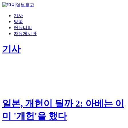
기사
방송
커뮤니티
자유게시판
기사
일본, 개헌이 될까 2: 아베는 이
미 '개헌'을 했다