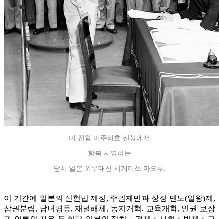
미 전함 미주리호 선상에서
항복 서명하는
당시 일본 외무대신 시게미쓰 마모루.
이 기간에 일본의 신헌법 제정, 주권재민과 상징 덴노(일왕)제,
삼권분립, 남녀평등, 재벌해체, 농지개혁, 교육개혁, 인권 보장
과 언론의 자유 등 현대 일본의 정치・경제・사회・법제・교