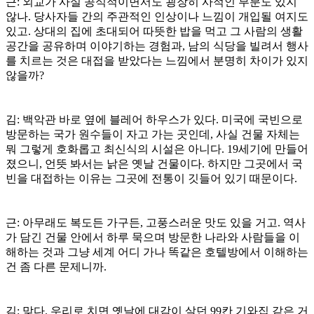
근: 외교가 사실 공식적이면서도 굉장히 사적인 부분도 있지
않나. 당사자들 간의 주관적인 인상이나 느낌이 개입될 여지도
있고. 상대의 집에 초대되어 따뜻한 밥을 먹고 그 사람의 생활
공간을 공유하며 이야기하는 경험과, 남의 식당을 빌려서 행사
를 치르는 것은 대접을 받았다는 느낌에서 분명히 차이가 있지
않을까?
김: 백악관 바로 옆에 블레어 하우스가 있다. 미국에 국빈으로
방문하는 국가 원수들이 자고 가는 곳인데, 사실 건물 자체는
뭐 그렇게 호화롭고 최신식의 시설은 아니다. 19세기에 만들어
졌으니, 언뜻 봐서는 낡은 옛날 건물이다. 하지만 그곳에서 국
빈을 대접하는 이유는 그곳에 전통이 깃들어 있기 때문이다.
근: 아무래도 복도든 가구든, 고풍스러운 맛도 있을 거고. 역사
가 담긴 건물 안에서 하루 묵으며 방문한 나라와 사람들을 이
해하는 것과 그냥 세계 어디 가나 똑같은 호텔방에서 이해하는
건 좀 다른 문제니까.
김: 맞다. 우리로 치면 옛날에 대감이 살던 99칸 기와집 같은 거