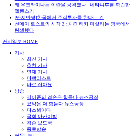
왜 우크라이나는 이란을 공격했나 : 네타냐후를 학습한
젤렌스키
[딴지만평]한국에서 주식투자를 한다는 건
선데이 로스트의 시작 2 : 치킨 티카 마살라는 영국에서
탄생했다
딴지일보 HOME
기사
최신 기사
추천 기사
연재 기사
마빡리스트
바로 잡아요
방송
김어준의 겸손은 힘들다 뉴스공장
요약은 더 힘들다 뉴스공장
다스뵈이다
국회 아카이빙
겸손 보도국
종료방송
커뮤니티