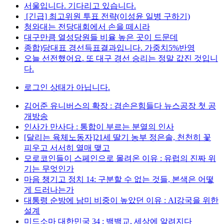
서울입니다. 기다리고 있습니다.
[긴급] 최고위원 투표 전략(이성윤 일병 구하기)
청와대는 전당대회에서 손을 떼시라
대구만큼 열성당원들 비율 높은 곳이 드문데
종합)당대표 경선득표결과입니다. 가중치5%반영
오늘 선전했어요. 또 대구 경선 승리는 정말 값진 것입니
다.
로그인 상태가 아닙니다.
김어준 유니버스의 확장 : 겸손은힘들다 뉴스공장 첫 공
개방송
인사가 만사다 : 통합이 부르는 분열의 인사
[달리는 육체노동자]21세 딸기 농부 정은솔, 천천히 꽃
피우고 서서히 열매 맺고
모로코인들이 스페인으로 몰려온 이유 : 유럽의 진짜 위
기는 무엇인가
마음 챙기고 정치 14: 구분할 수 없는 것들, 본색은 어떻
게 드러나는가
대통령 순방에 남미 비중이 높았던 이유 : AI강국을 위한
설계
미드소마 대한민국 34 : 백백교, 세상에 알려지다