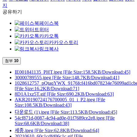
지
공유하기
페이스북
트위터
카카오톡
카카오스토리
링크복사
첨부
10
IE001841135_PHT.jpeg
[File Size:158.5KB/Download:45]
30000789555.jpeg
[File Size:148.7KB/Download:41]
1028612757_pQtaqYWX_9176fcf416bd078234e76099ad1cbe
[File Size:16.2KB/Download:71]
8D1A1xz5T.gif
[File Size:690.2KB/Download:63]
AKR20190724176700005_01_i_P2.jpeg
[File
Size:108.5KB/Download:43]
다운로드 (1).jpeg
[File Size:113.5KB/Download:45]
54cf871d-0087-4c94-ad0e-01f7689ce2e8.jpeg
[File
Size:68.6KB/Download:38]
세종.jpeg
[File Size:62.8KB/Download:64]
20210610_60c1cdfd06c1c.gif
[File