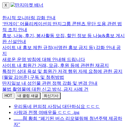
X
로그인하세요.
한시적 모니터링 강화 안내
‘딴게이’ 어플리케이션의 딴지그룹 콘텐츠 무단 도용 관련 법
적 조치 안내
홍보, 나눔, 후기, 봉사활동 모집, 할인 정보 등 나눔&홍보 게시
판 신설안내
사이트 내 홍보 제한 규정(서명란 홍보 금지 등) 강화 안내 공
지
새로운 운영 방침에 대해 안내해 드립니다
사이트 내 회원간 거래, 모금, 후원 등에 관련한 재공지
특정인 상대 욕설 및 회원간 저격 행위 자제 요청에 관한 공지
[월말 김어준] 구독 및 청취방법
딴지일보 내 성인물 관련 정책 강화 및 변경 안내
불법 촬영물에 대한 신고 방식, 금지 사례 건
HOT
내 클럽 새글
최신기사
우리동네 편의점 사장님 대단하심요 ㄷㄷㄷ
사랑과 전쟁 여배우들 ㄷㄷㄷ .jpg
........與 황희 “폐기된 버스 리모델링해 청년주택 제공하
자”