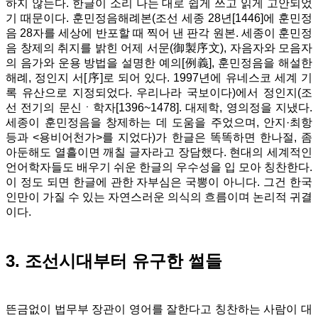
하지 않는다. 한글이 소리 나는 대로 쉽게 쓰고 읽게 고안되었
기 때문이다. 훈민정음해례본(
조선 세종 28년[1446]에 훈민정
음 28자를 세상에 반포할 때 찍어 낸 판각 원본. 세종이 훈민정
음 창제의 취지를 밝힌 어제 서문(御製序文), 자음자와 모음자
의 음가와 운용 방법을 설명한 예의[例義], 훈민정음을 해설한
해례, 정인지 서[序]로 되어 있다. 1997년에 유네스코 세계 기
록 유산으로 지정되었다. 우리나라 국보이다
)에서 정인지(
조
선 전기의 문신ㆍ학자[1396~1478]. 대제학, 영의정을 지냈다.
세종이 훈민정음을 창제하는 데 도움을 주었으며, 안지·최항
등과 <용비어천가>를 지었다
)가 한글은 똑똑하면 한나절, 좀
아둔해도 열흘이면 깨칠 글자라고 장담했다. 현대의 세계적인
언어학자들도 배우기 쉬운 한글의 우수성을 입 모아 칭찬한다.
이 정도 되면 한글에 관한 자부심은 국뽕이 아니다. 그건 한국
인만이 가질 수 있는 자연스러운 의식의 흐름이며 논리적 귀결
이다.
3. 조선시대부터 유구한 썰들
뜬금없이 법무부 장관이 영어를 잘한다고 칭찬하는 사람이 대