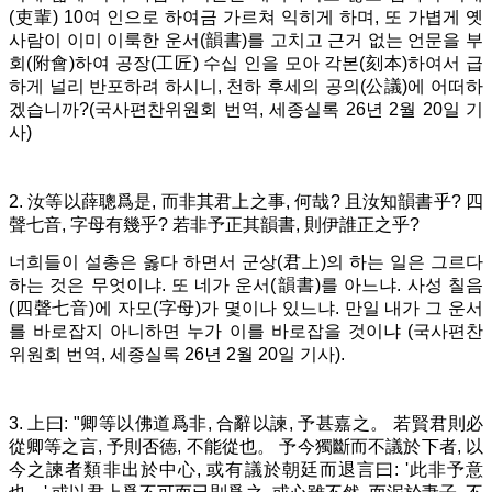
(吏輩) 10여 인으로 하여금 가르쳐 익히게 하며, 또 가볍게 옛
사람이 이미 이룩한 운서(韻書)를 고치고 근거 없는 언문을 부
회(附會)하여 공장(工匠) 수십 인을 모아 각본(刻本)하여서 급
하게 널리 반포하려 하시니, 천하 후세의 공의(公議)에 어떠하
겠습니까?(국사편찬위원회 번역, 세종실록 26년 2월 20일 기
사)
2. 汝等以薛聰爲是, 而非其君上之事, 何哉? 且汝知韻書乎? 四
聲七音, 字母有幾乎? 若非予正其韻書, 則伊誰正之乎?
너희들이 설총은 옳다 하면서 군상(君上)의 하는 일은 그르다
하는 것은 무엇이냐. 또 네가 운서(韻書)를 아느냐. 사성 칠음
(四聲七音)에 자모(字母)가 몇이나 있느냐. 만일 내가 그 운서
를 바로잡지 아니하면 누가 이를 바로잡을 것이냐 (국사편찬
위원회 번역, 세종실록 26년 2월 20일 기사).
3. 上曰: "卿等以佛道爲非, 合辭以諫, 予甚嘉之。 若賢君則必
從卿等之言, 予則否德, 不能從也。 予今獨斷而不議於下者, 以
今之諫者類非出於中心, 或有議於朝廷而退言曰: '此非予意