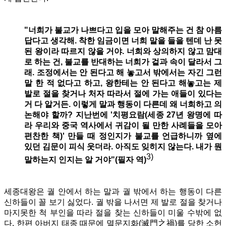
"너희가 불교가 나쁘다고 입을 모아 말해주는 건 참 아름
답다고 생각해. 착한 임금이면 너희 말을 들을 텐데 난 못
된 왕이라 따르지 않을 거야. 너희와 상의하지 않고 맘대
로 하는 건, 불교를 반대하는 너희가 겉과 속이 달라서 그
래. 조정에서는 안 된다고 해 놓고서 밖에서는 자긴 그런
말 한 적 없다고 하고, 왕한테는 안 된다고 해놓고는 제
발로 절을 찾거나 처자 따라서 절에 가는 애들이 있다는
거 다 알거든. 이렇게 말과 행동이 다른데 왜 너희하고 의
논해야 할까? 지난번에 '치평요람(세종 27년 왕명에 따
라 우리와 중국 역사에서 귀감이 될 만한 사례들을 모아
편찬한 책)' 만들 때 정인지가 불교를 언급하니까 옆에
있던 김문이 피식 웃더라. 아직도 잊히지 않는다. 내가 뭔
3)
말하는지 인지는 알 거야"(필자 역)
세종대왕은 궐 안에서 하는 말과 궐 밖에서 하는 행동이 다른
신하들이 꼴 보기 싫었다. 궐 밖을 나서면 제 발로 절을 찾거나
마지못한 척 부인을 따라 절을 찾는 신하들이 미울 수밖에 없
다.
한편 아버지 태종 때문에 멸문지화(
滅門之禍
)를 당한 소헌