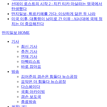
선데이 로스트의 시작 2 : 치킨 티카 마살라는 영국에서
탄생했다
딴지일보, 튀르키예를 가다: 이상하게 닮은 두 나라
미국 이후, 대통령이 남미로 간 이유 : AI시대에 국제 정
치는 더 중요해진다
딴지일보 HOME
기사
최신 기사
추천 기사
연재 기사
마빡리스트
바로 잡아요
방송
김어준의 겸손은 힘들다 뉴스공장
요약은 더 힘들다 뉴스공장
다스뵈이다
국회 아카이빙
겸손 보도국
종료방송
커뮤니티