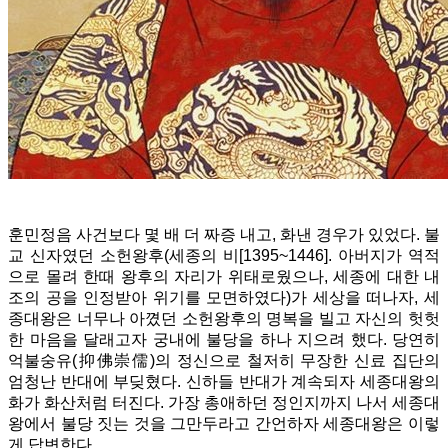
훈민정음 사건보다 몇 배 더 짜증 내고, 화낸 경우가 있었다. 불
교 신자였던 소헌왕후(세종의 비[1395~1446]. 아버지가 역적
으로 몰려 한때 왕후의 자리가 위태로웠으나, 세종에 대한 내
조의 공을 인정받아 위기를 모면하였다)가 세상을 떠나자, 세
종대왕은 너무나 아꼈던 소헌왕후의 명복을 빌고 자신의 헛헛
한 마음을 달래고자 궁내에 불당을 하나 지으려 했다. 당연히
억불숭유(抑佛崇儒)의 정신으로 철저히 무장한 신료 집단의
엄청난 반대에 부딪혔다. 신하들 반대가 계속되자 세종대왕의
화가 화산처럼 터진다. 가장 총애하던 정인지까지 나서 세종대
왕에서 불당 짓는 것을 그만두라고 간언하자 세종대왕은 이렇
게 답변한다.