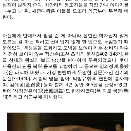
심지어 벌까지 준다. 최만리와 동조자들을 직접 만나 이야기를
나누고 난 뒤, 세종대왕은 이들을 모조리 의금부에 투옥해 버
린다.
자신에게 반대해서 벌을 준 게 아니라 집현전 학자답지 않게
모르는 걸 아는 척하고 선비답지 않게 한 입으로 두말했기 때
문이었다. 백성들을 교화하고 모범을 보여야 하는 선비의 싹수
가 전혀 보이지 않는 정창손(
조선 초기의 문신[1402~1487]. 한
글 창제와 왕실의 불교 숭상을 반대하여 투옥되었으나, 후에
사육신의 단종 복위 음모를 고발하여 그 공으로 영의정에 올랐
다
)은 파직해 버렸다. 가장 뻔뻔하게 두말한 김문(
조선 전기의
문신[?~1448]. 세종의 명을 받아 '의방유취'의 편찬에 종사하
여, 김예몽[金禮蒙] 등과 함께 3년 동안 365권을 완성하였고,
뒤에 '사정전훈의(思政殿訓義)'도 편찬하였다
)은 따로 국문(
鞠
問
)하라고 의금부에 지시했다.