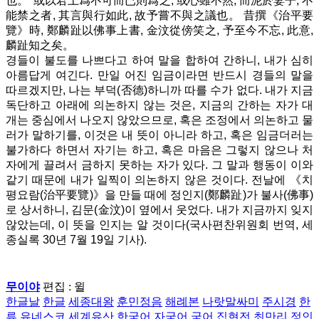
也。' 或以君上爲不可而已則爲之, 或心雖不然, 而泥於妻子, 不
能禁之者, 其言與行如此, 故予嘗不與之議也。 昔撰《治平要
覽》時, 鄭麟趾以佛事上書, 金汶從傍笑之, 予至今不忘, 此意,
麟趾知之矣。
경들이 불도를 나쁘다고 하여 말을 합하여 간하니, 내가 심히
아름답게 여긴다. 만일 어진 임금이라면 반드시 경들의 말을
따르겠지만, 나는 부덕(否德)하니까 따를 수가 없다. 내가 지금
독단하고 아래에 의논하지 않는 것은, 지금의 간하는 자가 대
개는 중심에서 나오지 않았으므로, 혹은 조정에서 의논하고 물
러가 말하기를, 이것은 내 뜻이 아니라 하고, 혹은 임금더러는
불가하다 하면서 자기는 하고, 혹은 마음은 그렇지 않으나 처
자에게 끌려서 금하지 못하는 자가 있다. 그 말과 행동이 이와
같기 때문에 내가 일찍이 의논하지 않은 것이다. 전날에 《치
평요람(治平要覽)》을 만들 때에 정인지(鄭麟趾)가 불사(佛事)
로 상서하니, 김문(金汶)이 옆에서 웃었다. 내가 지금까지 잊지
않았는데, 이 뜻을 인지는 알 것이다(국사편찬위원회 번역, 세
종실록 30년 7월 19일 기사).
무이야
편집 : 윌ㅤ
한글날
한글
세종대왕
훈민정음
해례본
나랏말싸미
주시경
한
류
유네스코
세계유산
한국어
자국어
국어
집현전
최만리
정인