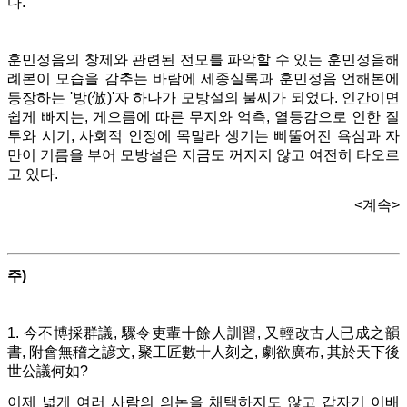
다.
훈민정음의 창제와 관련된 전모를 파악할 수 있는 훈민정음해
례본이 모습을 감추는 바람에 세종실록과 훈민정음 언해본에
등장하는 '방(倣)'자 하나가 모방설의 불씨가 되었다. 인간이면
쉽게 빠지는, 게으름에 따른 무지와 억측, 열등감으로 인한 질
투와 시기, 사회적 인정에 목말라 생기는 삐뚤어진 욕심과 자
만이 기름을 부어 모방설은 지금도 꺼지지 않고 여전히 타오르
고 있다.
<계속>
주)
1. 今不博採群議, 驟令吏輩十餘人訓習, 又輕改古人已成之韻
書, 附會無稽之諺文, 聚工匠數十人刻之, 劇欲廣布, 其於天下後
世公議何如?
이제 넓게 여러 사람의 의논을 채택하지도 않고 갑자기 이배