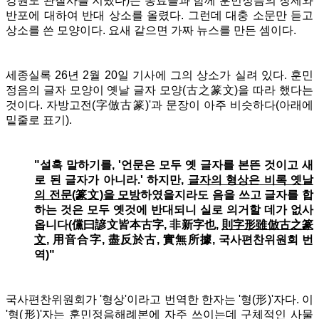
강원도 관찰사를 지냈다
)는 동료들과 함께
훈민정음의 창제와
반포에 대하여 반대 상소를 올렸다
. 그런데 대충 소문만 듣고
상소를 쓴 모양이다. 요새 같으면 가짜 뉴스를 만든 셈이다.
세종실록 26년 2월 20일 기사에 그의 상소가 실려 있다. 훈민
정음의 글자 모양이 옛날 글자 모양(古之篆文)을 따라 했다는
것이다. 자방고전(字倣古篆)'과 문장이 아주 비슷하다(아래에
밑줄로 표기).
"설혹 말하기를, '언문은 모두 옛 글자를 본뜬 것이고 새
로 된 글자가 아니라.' 하지만,
글자의 형상은 비록 옛날
의 전문(篆文)을 모방
하였을지라도 음을 쓰고 글자를 합
하는 것은 모두 옛것에 반대되니 실로 의거할 데가 없사
옵니다(儻曰諺文皆本古字, 非新字也,
則字形雖倣古之篆
文,
用音合字, 盡反於古, 實無所據, 국사편찬위원회 번
역)"
국사편찬위원회가 '형상'이라고 번역한 한자는 '형(形)'자다. 이
'형(形)'자는 훈민정음해례본에 자주 쓰이는데 구체적인 사물