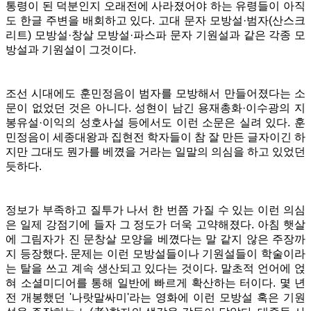
통령이 된 덕분인지 오래전에 사라졌어야 하는 유령들이 아직
도 한글 주변을 배회하고 있다. 고대 문자 모방설
·
범자(산스크
리트) 모방설
·
창살 모방설
·
파스파 문자 기원설과 같은 각종 모
방설과 기원설이 그것이다.
조선 시대에도 훈민정음이 범자를 모방해서 만들어졌다는 소
문이 없었던 것은 아니다. 성현이 남긴 용재총화
·
이수광의 지
봉유설
·
이익의 성호사설 등에서도 이런 소문은 실려 있다. 훈
민정음이 세종대왕과 집현전 학자들이 참 잘 만든 글자이긴 하
지만 그대도 뭔가를 베꼈을 거라는 일말의 의심을 하고 있었던
듯하다.
정보가 부족하고 질투가 나서 한 번쯤 가질 수 있는 이런 의심
은 일제 강점기에 들자 그 정도가 더욱 고약해졌다. 아침 햇살
에 그림자가 진 문창살 모양을 베꼈다는 말 같지 않은 주장까
지 등장했다. 문제는 이런 모방설들이나 기원설들이 학술이라
는 탈을 쓰고 계속 생산되고 있다는 것이다. 말초적 언어에 얹
혀 소셜미디어를 통해 일반에 빠르게 확산하는 터이다. 몇 년
전 개봉했던 '나랏말싸미'라는 영화에 이런 모방설 혹은 기원