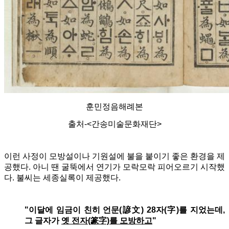
훈민정음해례본
출처-<간송미술문화재단>
이런 사정이 모방설이나 기원설에 불을 붙이기 좋은 환경을 제
공했다. 아니 땐 굴뚝에서 연기가 모락모락 피어오르기 시작했
다. 불씨는 세종실록이 제공했다.
"이달에 임금이 친히 언문(諺文) 28자(字)를 지었는데,
그 글자가
옛 전자(篆字)를 모방하고
"