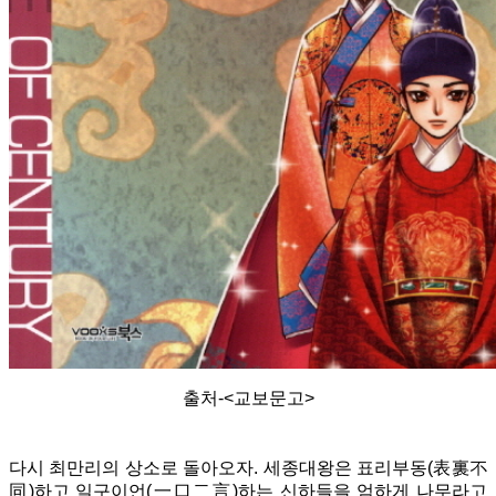
출처-<교보문고>
다시 최만리의 상소로 돌아오자. 세종대왕은 표리부동(表裏不
同)하고 일구이언(一口二言)하는 신하들을 엄하게 나무라고