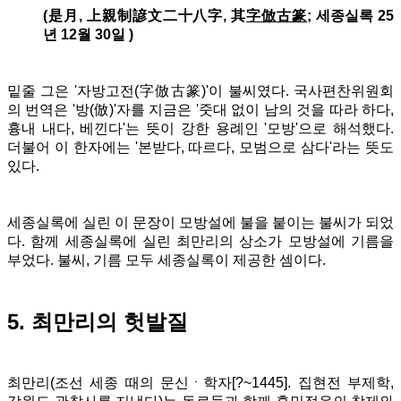
(是月, 上親制諺文二十八字, 其
字倣古篆
; 세종실록 25
년 12월 30일 )
밑줄 그은 '자방고전(字倣古篆)'이 불씨였다. 국사편찬위원회
의 번역은 '방(倣)'자를 지금은 '줏대 없이 남의 것을 따라 하다,
흉내 내다, 베낀다'는 뜻이 강한 용례인 '모방'으로 해석했다.
더불어 이 한자에는 '본받다, 따르다, 모범으로 삼다'라는 뜻도
있다.
세종실록에 실린 이 문장이 모방설에 불을 붙이는 불씨가 되었
다. 함께 세종실록에 실린 최만리의 상소가 모방설에 기름을
부었다. 불씨, 기름 모두 세종실록이 제공한 셈이다.
5. 최만리의 헛발질
최만리(
조선 세종 때의 문신ㆍ학자[?~1445]. 집현전 부제학,