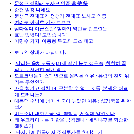
문성근'정청래 노사모 인증'😂😂😂
순천 엄청 나네요.
문성근 전대표가 정청래 전대표 노사모 인증
여러분 이상호 기자 ㅋㅋㅋ
살다살다 아군스런? 헬마가 역린을 건드린듯
호남 멋있다! 고맙습니다!
이명수 기자, 이동형 무고죄 고소 예고
로그인 상태가 아닙니다.
[달리는 육체노동자]21세 딸기 농부 정은솔, 천천히 꽃
피우고 서서히 열매 맺고
모로코인들이 스페인으로 몰려온 이유 : 유럽의 진짜 위
기는 무엇인가
마음 챙기고 정치 14: 구분할 수 없는 것들, 본색은 어떻
게 드러나는가
대통령 순방에 남미 비중이 높았던 이유 : AI강국을 위한
설계
미드소마 대한민국 34 : 백백교, 세상에 알려지다
왜 우크라이나는 이란을 공격했나 : 네타냐후를 학습한
젤렌스키
[딴지만평]한국에서 주식투자를 한다는 건