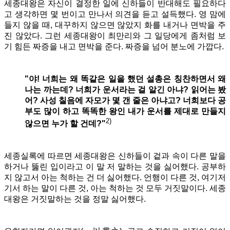
세종대왕은 자신이 결정한 일에 신하들이 반대해도 필요하다
고 생각하면 몇 번이고 만나서 의견을 듣고 설득했다. 영 맘에
들지 않을 때, 대꾸하지 않으면 않았지 화를 내거나 면박을 주
진 않았다. 그런 세종대왕이 최만리와 그 일당에게 좀처럼 보
기 힘든 짜증을 내고 면박을 준다. 짜증을 넘어 분노에 가깝다.
"야! 너희는 왜 똑같은 일을 했던 설총은 칭찬하면서 왜
나는 까는데? 너희가 운서라는 걸 알긴 아냐? 읽어는 봤
어? 사성 칠음에 자모가 몇 갠 줄은 아냐고? 너희보다 공
부도 많이 하고 똑똑한 왕인 내가 운서를 제대로 만들지
2)
않으면 누가 할 건데?"
세종실록에 따르면 세종대왕은 신하들이 겉과 속이 다른 말을
하거나 뚫린 입이라고 이 말 저 말하는 것을 싫어했다. 공부하
지 않고서 아는 척하는 건 더 싫어했다. 언행이 다른 것, 여기저
기서 하는 말이 다른 것,
아는 척하는 것 모두 거짓말이다. 세종
대왕은 거짓말하는 것을 정말 싫어했다.