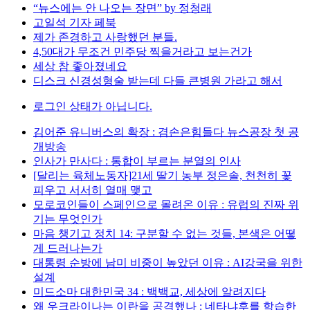
“뉴스에는 안 나오는 장면” by 정청래
고일석 기자 페북
제가 존경하고 사랑했던 분들.
4,50대가 무조건 민주당 찍을거라고 보는건가
세상 참 좋아졌네요
디스크 신경성형술 받는데 다들 큰병원 가라고 해서
로그인 상태가 아닙니다.
김어준 유니버스의 확장 : 겸손은힘들다 뉴스공장 첫 공
개방송
인사가 만사다 : 통합이 부르는 분열의 인사
[달리는 육체노동자]21세 딸기 농부 정은솔, 천천히 꽃
피우고 서서히 열매 맺고
모로코인들이 스페인으로 몰려온 이유 : 유럽의 진짜 위
기는 무엇인가
마음 챙기고 정치 14: 구분할 수 없는 것들, 본색은 어떻
게 드러나는가
대통령 순방에 남미 비중이 높았던 이유 : AI강국을 위한
설계
미드소마 대한민국 34 : 백백교, 세상에 알려지다
왜 우크라이나는 이란을 공격했나 : 네타냐후를 학습한