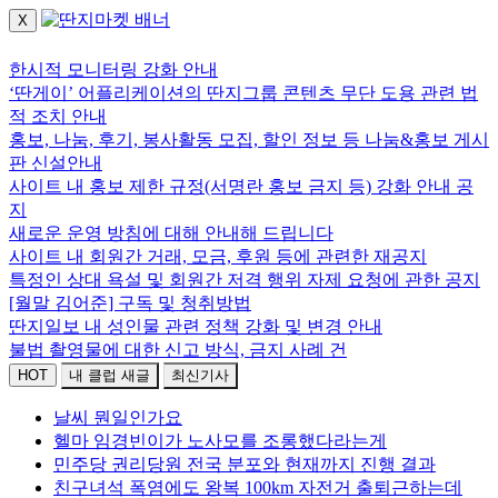
X
로그인하세요.
한시적 모니터링 강화 안내
‘딴게이’ 어플리케이션의 딴지그룹 콘텐츠 무단 도용 관련 법
적 조치 안내
홍보, 나눔, 후기, 봉사활동 모집, 할인 정보 등 나눔&홍보 게시
판 신설안내
사이트 내 홍보 제한 규정(서명란 홍보 금지 등) 강화 안내 공
지
새로운 운영 방침에 대해 안내해 드립니다
사이트 내 회원간 거래, 모금, 후원 등에 관련한 재공지
특정인 상대 욕설 및 회원간 저격 행위 자제 요청에 관한 공지
[월말 김어준] 구독 및 청취방법
딴지일보 내 성인물 관련 정책 강화 및 변경 안내
불법 촬영물에 대한 신고 방식, 금지 사례 건
HOT
내 클럽 새글
최신기사
날씨 뭔일인가요
헬마 임경빈이가 노사모를 조롱했다라는게
민주당 권리당원 전국 분포와 현재까지 진행 결과
친구녀석 폭염에도 왕복 100km 자전거 출퇴근하는데