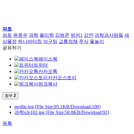
파토
파토
원종우
과학
물리학
김범준
벙커1
강연
과학과사람들
세
상물정
허니버터칩
야구팀
교통정체
주식
윷놀이
공유하기
페이스북
트위터
카카오톡
카카오스토리
링크복사
첨부
2
profile.jpg
[File Size:95.1KB/Download:100]
과학s2e102.jpg
[File Size:58.8KB/Download:92]
목록