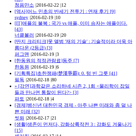
청음만소
|
2016-02-22
|
12
[역사]어느 민초의 반세기 전투기 : 연재 후기
[9]
sydney
|
2016-02-19
|
10
[IT]애플의 불복 : 국가 vs 애플, 이미 승자는 애플이다.
[43]
너클볼러
|
2016-02-19
|
20
[딴지 크리티크]못 앨범 '재의 기술' : 기술적이라 더욱 아
름다운 (2등급)
[3]
퍼그맨
|
2016-02-19
|
3
[한동원의 적정관람료]동주
[7]
한동원
|
2016-02-19
|
6
[기획특집]초한쟁패(楚漢爭覇): 0. 텅 빈 그릇
[41]
필독
|
2016-02-18
|
80
»
[강연]과학같은 소리하네 시즌 2, 1회 <물리학이 잡일
들과 만나면 통찰이 된다?>
[3]
파토
|
2016-02-18
|
4
[경제]병신년 대한민국 경제 - 아주 나쁜 미래와 좀 덜 나
쁜 미래
[32]
씻퐈
|
2016-02-17
|
21
[생활]생존이 먼저다, 강화상륙작전 3 : 강화도 겨울나기
[15]