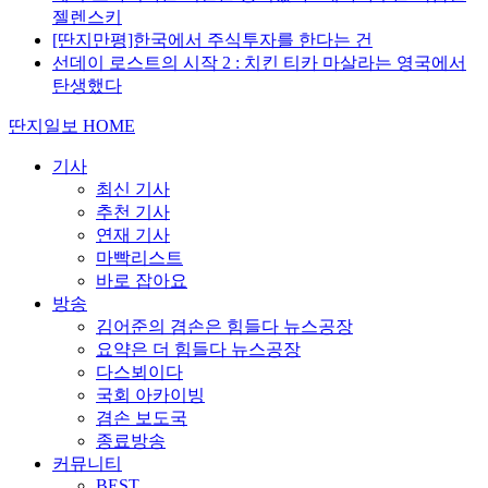
젤렌스키
[딴지만평]한국에서 주식투자를 한다는 건
선데이 로스트의 시작 2 : 치킨 티카 마살라는 영국에서
탄생했다
딴지일보 HOME
기사
최신 기사
추천 기사
연재 기사
마빡리스트
바로 잡아요
방송
김어준의 겸손은 힘들다 뉴스공장
요약은 더 힘들다 뉴스공장
다스뵈이다
국회 아카이빙
겸손 보도국
종료방송
커뮤니티
BEST