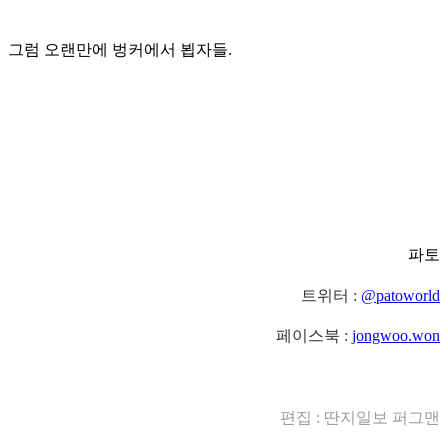
그럼 오랜만에 벙커에서 뵙자들.
파토
트위터 :
@patoworld
페이스북 :
jongwoo.won
편집 : 딴지일보 퍼그맨