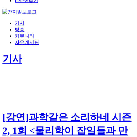
ID/PW찾기
기사
방송
커뮤니티
자유게시판
기사
[강연]과학같은 소리하네 시즌
2, 1회 <물리학이 잡일들과 만