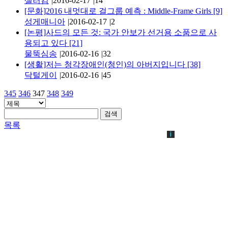
셀러킴
|
2016-02-17
|
14
[문화]2016 내멋대로 걸그룹 예측 : Middle-Frame Girls
[9]
성게매니아
|
2016-02-17
|
2
[논평]사드의 모든 것: 국가 안보가 선거용 소품으로 사
용되고 있다
[21]
물뚝심송
|
2016-02-16
|
32
[생활]저는 청각장애인(청인)의 아버지입니다
[38]
닥털게이
|
2016-02-16
|
45
345
346
347
348
349
검색
목록