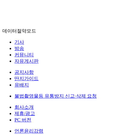
데이터절약모드
기사
방송
커뮤니티
자유게시판
공지사항
딴지가이드
유배지
불법촬영물등 유통방지 신고·삭제 요청
회사소개
제휴/광고
PC 버전
언론윤리강령