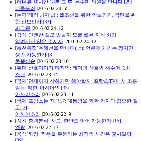
[이너뷰]10시간 18분 그 후, 은수미 의원을 만나다
[29]
너클볼러
|
2016-02-24
|
55
[논평]테러'빙자'법 : 헬조선을 위한 안보인가, 국민을 위
한 안보인가
[33]
퍼그맨
|
2016-02-24
|
12
[잡식]언젠간 쓸모 있을지 모를 짧은 지식 6
[9]
알려지지 않은 주시자
|
2016-02-24
|
12
[총선특집]추혜선을 만나다(上): 언론에 개기는 정치인,
생존 가능한가
[8]
물뚝심송
|
2016-02-23
|
10
[취미]산호이야기 마지막: 레어템 산호와 해수어
[33]
스탄
|
2016-02-23
|
15
[국제]언제까지 착하기만 해야할까: 프랑스TV에서 조롱
받는 '착한' 아시아인
[35]
아까이소라
|
2016-02-23
|
11
[국제]프랑스는 지금17: 대통령을 향한 기자의 집요한 질
문
[3]
아까이소라
|
2016-02-22
|
9
[정치]총력분석: 사드, 한반도 방어 가능한가
[15]
엘랑
|
2016-02-22
|
17
[음식]짜장, 짬뽕을 주문하는 최적의 시간은 몇시일까
[39]