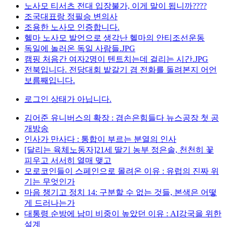
노사모 티서츠 전대 입장불가, 이게 말이 됩니까????
조국대표랑 정필승 변의사
조용한 노사모 인증합니다.
헬마 노사모 발언으로 생각난 헬마의 안티조선운동
독일에 놀러온 독일 사람들.JPG
캠핑 처음간 여자2명이 텐트치는데 걸리는 시간.JPG
전북입니다. 전당대회 밭갈기 겸 전화를 돌려본지 어언
보름째입니다.
로그인 상태가 아닙니다.
김어준 유니버스의 확장 : 겸손은힘들다 뉴스공장 첫 공
개방송
인사가 만사다 : 통합이 부르는 분열의 인사
[달리는 육체노동자]21세 딸기 농부 정은솔, 천천히 꽃
피우고 서서히 열매 맺고
모로코인들이 스페인으로 몰려온 이유 : 유럽의 진짜 위
기는 무엇인가
마음 챙기고 정치 14: 구분할 수 없는 것들, 본색은 어떻
게 드러나는가
대통령 순방에 남미 비중이 높았던 이유 : AI강국을 위한
설계