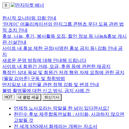
X
로그인하세요.
한시적 모니터링 강화 안내
‘딴게이’ 어플리케이션의 딴지그룹 콘텐츠 무단 도용 관련 법
적 조치 안내
홍보, 나눔, 후기, 봉사활동 모집, 할인 정보 등 나눔&홍보 게시
판 신설안내
사이트 내 홍보 제한 규정(서명란 홍보 금지 등) 강화 안내 공
지
새로운 운영 방침에 대해 안내해 드립니다
사이트 내 회원간 거래, 모금, 후원 등에 관련한 재공지
특정인 상대 욕설 및 회원간 저격 행위 자제 요청에 관한 공지
[월말 김어준] 구독 및 청취방법
딴지일보 내 성인물 관련 정책 강화 및 변경 안내
불법 촬영물에 대한 신고 방식, 금지 사례 건
HOT
내 클럽 새글
최신기사
언제적 노사모라는 막말을 한 넘이 있다면서요?
한민수 후보 제주합동연설회 : 서미화, 사과하지 않으면
고발될 것
전 세계 SNS에서 화제라는 개쩌는 자소서