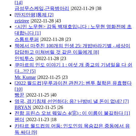
[14]
금성무스케잌,근육병아리
|
2022-11-29
|
38
[딴지만평]통제
[2]
zziziree
|
2022-11-28
|
43
<시민 노무현> 감독 백재호입니다 : 노무현 영화전에 초
대합니다
[1]
스톰트루퍼
|
2022-11-28
|
23
책에서 마주친 100개의 인생 25: 개밥바라기별 - 세상이
답답하고 미쳐버릴 것 같은 이들에게
[8]
인빅투스
|
2022-11-28
|
23
쿠마르의 인도 이야기 1 : 여섯 개 종교의 기념일을 다 쉰
다...?!?
[5]
Mr. Kumar
|
2022-11-25
|
23
[2022 월드컵]우루과이전 관전기: 벤투 철학은 유효했다
[10]
빵꾼
|
2022-11-25
|
40
영국, 경기침체 선언하다: 응? 난방비 낼 돈이 없네?
[7]
BRYAN
|
2022-11-25
|
26
전함 프린스 오브 웨일스 4(完) : 이 이름이 불길하다
[1]
펜더
|
2022-11-23
|
18
카타르 월드컵의 어둠: 인도인의 목숨값은 중동에서 유
독 싸다
[9]