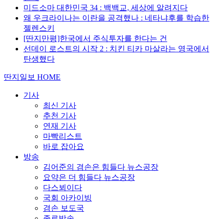
미드소마 대한민국 34 : 백백교, 세상에 알려지다
왜 우크라이나는 이란을 공격했나 : 네타냐후를 학습한
젤렌스키
[딴지만평]한국에서 주식투자를 한다는 건
선데이 로스트의 시작 2 : 치킨 티카 마살라는 영국에서
탄생했다
딴지일보 HOME
기사
최신 기사
추천 기사
연재 기사
마빡리스트
바로 잡아요
방송
김어준의 겸손은 힘들다 뉴스공장
요약은 더 힘들다 뉴스공장
다스뵈이다
국회 아카이빙
겸손 보도국
종료방송