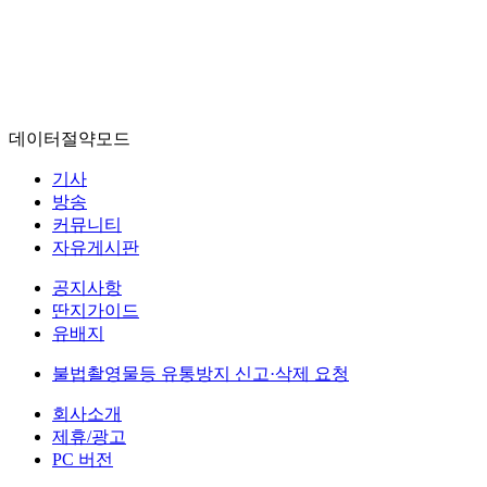
데이터절약모드
기사
방송
커뮤니티
자유게시판
공지사항
딴지가이드
유배지
불법촬영물등 유통방지 신고·삭제 요청
회사소개
제휴/광고
PC 버전