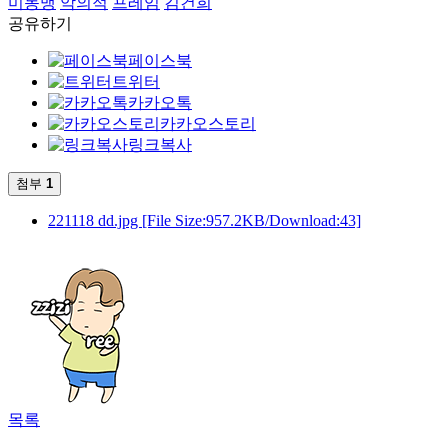
미동맹
악의적
프레임
김건희
공유하기
페이스북
트위터
카카오톡
카카오스토리
링크복사
첨부
1
221118 dd.jpg
[File Size:957.2KB/Download:43]
목록