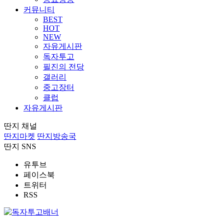
커뮤니티
BEST
HOT
NEW
자유게시판
독자투고
필진의 전당
갤러리
중고장터
클럽
자유게시판
딴지 채널
딴지마켓
딴지방송국
딴지 SNS
유투브
페이스북
트위터
RSS