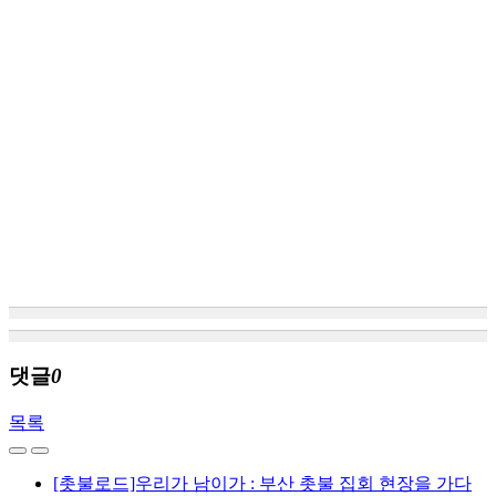
댓글
0
목록
[촛불로드]우리가 남이가 : 부산 촛불 집회 현장을 가다