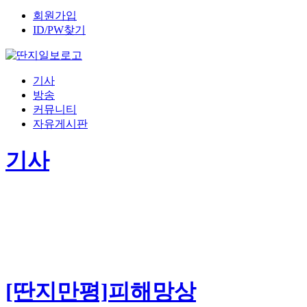
회원가입
ID/PW찾기
기사
방송
커뮤니티
자유게시판
기사
[딴지만평]피해망상