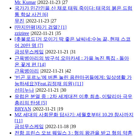
Mr. Kumar
|
2022-11-23
|
27
국가가 민간인을 산 채로 태워 죽이다: 태국의 붉은 드럼
통 학살 사건
[6]
무진
|
2022-11-23
|
27
[딴지만평]자기 검열?
[1]
zziziree
|
2022-11-21
|
35
[촛불로드]거 모이기 딱 좋은 날씨네:수능 끝, 현재 스코
어 20만 명
[7]
금성무스케잌
|
2022-11-21
|
31
근육병아리의 방구석 오마카세 : 가을 녹진 특집 - 돌아
온 꽃게 편
[14]
근육병아리
|
2022-11-21
|
42
'빈곤 포르노'에 버튼 눌린 음란마귀들에게: 일상생활 가
능하세요?(Feat.김정재 의원)
[11]
선미누나
|
2022-11-21
|
30
유럽은 분열 중 : 2차 세계대전 이후 최초, 이탈리아 극우
총리의 탄생
[5]
BRYAN
|
2022-11-21
|
19
MZ 세대의 사회문화 답사기: 세월호부터 10.29 참사까지
[11]
금성무스케잌
|
2022-11-18
|
39
전함 프린스 오브 웨일스 3 : 형의 왕관을 받고 형의 약혼