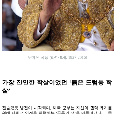
푸미폰 국왕 (라마 9세, 1927-2016)
가장 잔인한 학살이었던 ‘붉은 드럼통 학
살’
전술했듯 냉전이 시작되며, 태국 군부는 자신의 권력 유지를
위해 사회적 안전을 위협하는 ‘공통의 적’을 만들어냈다. 그중