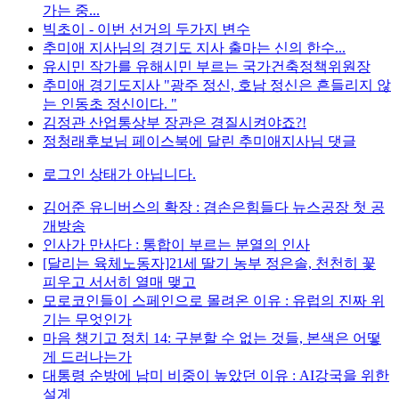
가는 중...
빅초이 - 이번 선거의 두가지 변수
추미애 지사님의 경기도 지사 출마는 신의 한수...
유시민 작가를 유해시민 부르는 국가건축정책위원장
추미애 경기도지사 "광주 정신, 호남 정신은 흔들리지 않
는 인동초 정신이다. "
김정관 산업통상부 장관은 경질시켜야죠?!
정청래후보님 페이스북에 달린 추미애지사님 댓글
로그인 상태가 아닙니다.
김어준 유니버스의 확장 : 겸손은힘들다 뉴스공장 첫 공
개방송
인사가 만사다 : 통합이 부르는 분열의 인사
[달리는 육체노동자]21세 딸기 농부 정은솔, 천천히 꽃
피우고 서서히 열매 맺고
모로코인들이 스페인으로 몰려온 이유 : 유럽의 진짜 위
기는 무엇인가
마음 챙기고 정치 14: 구분할 수 없는 것들, 본색은 어떻
게 드러나는가
대통령 순방에 남미 비중이 높았던 이유 : AI강국을 위한
설계