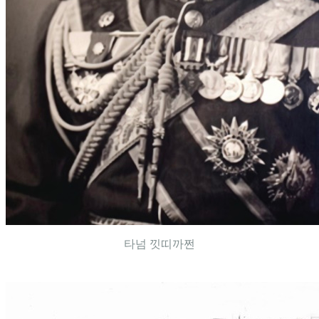
타넘 낏띠까쩐