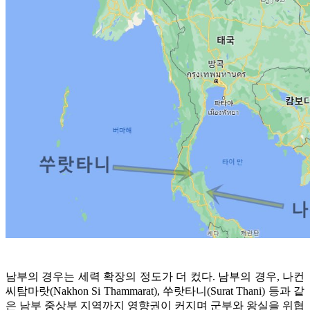
남부의 경우는 세력 확장의 정도가 더 컸다. 남부의 경우, 나컨
씨탐마랏(Nakhon Si Thammarat), 쑤랏타니(Surat Thani) 등과 같
은 남부 중상부 지역까지 영향권이 커지며 군부와 왕실을 위협