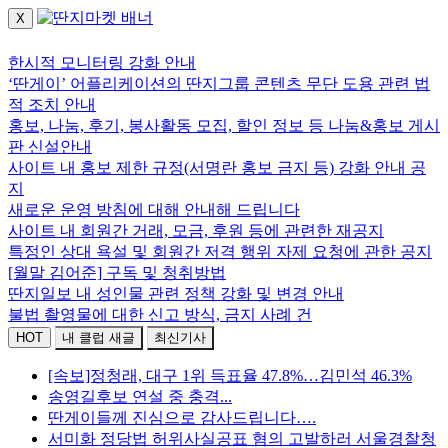
X
로그인하세요.
한시적 모니터링 강화 안내
‘딴게이’ 어플리케이션의 딴지그룹 콘텐츠 무단 도용 관련 법
적 조치 안내
홍보, 나눔, 후기, 봉사활동 모집, 할인 정보 등 나눔&홍보 게시
판 신설안내
사이트 내 홍보 제한 규정(서명란 홍보 금지 등) 강화 안내 공
지
새로운 운영 방침에 대해 안내해 드립니다
사이트 내 회원간 거래, 모금, 후원 등에 관련한 재공지
특정인 상대 욕설 및 회원간 저격 행위 자제 요청에 관한 공지
[월말 김어준] 구독 및 청취방법
딴지일보 내 성인물 관련 정책 강화 및 변경 안내
불법 촬영물에 대한 신고 방식, 금지 사례 건
HOT
내 클럽 새글
최신기사
[속보]정청래, 대구 1위 득표율 47.8%…김민석 46.3%
송영길후보 연설 중 충격...
딴게이들께 진심으로 감사드립니다….
서미화 정당법 허위사실공표 혐의 고발하러 서울경찰청