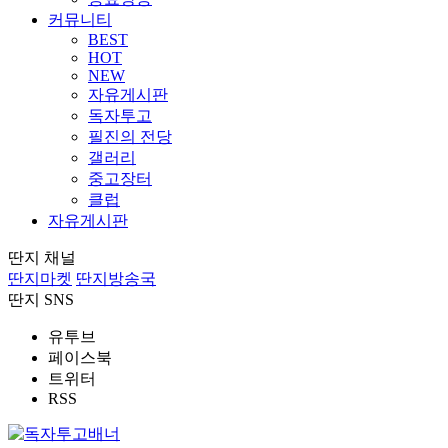
커뮤니티
BEST
HOT
NEW
자유게시판
독자투고
필진의 전당
갤러리
중고장터
클럽
자유게시판
딴지 채널
딴지마켓
딴지방송국
딴지 SNS
유투브
페이스북
트위터
RSS