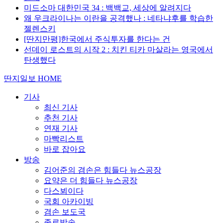
미드소마 대한민국 34 : 백백교, 세상에 알려지다
왜 우크라이나는 이란을 공격했나 : 네타냐후를 학습한
젤렌스키
[딴지만평]한국에서 주식투자를 한다는 건
선데이 로스트의 시작 2 : 치킨 티카 마살라는 영국에서
탄생했다
딴지일보 HOME
기사
최신 기사
추천 기사
연재 기사
마빡리스트
바로 잡아요
방송
김어준의 겸손은 힘들다 뉴스공장
요약은 더 힘들다 뉴스공장
다스뵈이다
국회 아카이빙
겸손 보도국
종료방송