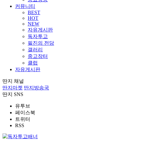
커뮤니티
BEST
HOT
NEW
자유게시판
독자투고
필진의 전당
갤러리
중고장터
클럽
자유게시판
딴지 채널
딴지마켓
딴지방송국
딴지 SNS
유투브
페이스북
트위터
RSS