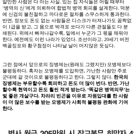
알만한 사람은 다 아는 사실. 있는 집 자식들은 어릴 때부터
‘병역의 신’에게 의뢰하여 합법적 병역 회피를 설계한다. 덕분
에 신검의 불친절하고 까다로운 절차를 스무스하게 통과한다.
반면, 정보도 돈도 없는 사람들은 디스크가 터져나가도 꼼짝없
이 1급을 받고, 그 몸으로 박격포 쏘다가 다른 관절들도 다 분
쇄된다. 위에서 빠져나갈수록, 밑에서 누군가 그 몫을 채워야
한다. 예전에도 이런 나라가 있었다. 조선이라고. 20세기 버전
백골징포와 황구첨정이 나타날 날이 머지않은 듯싶다.
그런 점에서 앞으로의 징병제는(원래도 그랬지만) 모병제보다
불평등하다. 혹자는 모병제를 도입하면, 가난한 사람만 주로
군대에 갈 것이므로 불평등하다고 한다. 그렇지 않다.
한국의
징병제는 부유할수록 회피하고 돈도 더 많이 번다. 반면, 가난
할수록 현역이고 돈도 훨씬 적게 받는다. ‘똑같은 병역의무’는
빛 좋은 개살구다. 차라리 빈곤을 이유로 자원입대를 한 사람
이 더 많은 보수를 받는 모병제가 사회적 불평등 완화에 기여
한다.