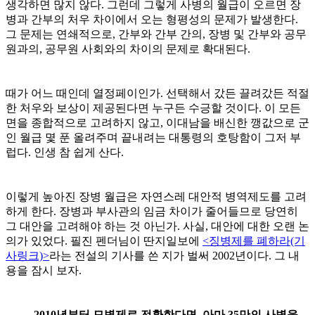
생각하면 많지 않다. 그런데 그렇게 사병의 월급이 오르면 장
병과 간부의 처우 차이에서 오는 형평성의 문제가 발생한다.
그 문제는 연쇄적으로, 간부와 간부 간의, 장병 및 간부와 공무
원과의, 공무원 사회와의 차이의 문제로 확대된다.
때가 어느 때인데 열정페이인가. 선택해서 갔든 끌려갔든 적절
한 처우와 보상이 제공된다면 누구든 수긍할 것이다. 이 모든
면을 종합적으로 고려하지 않고, 이대남을 배신한 깽값으로 군
인 월급 몇 푼 올려주며 끝내려는 대통령의 호탕함이 그저 부
럽다. 인생 참 쉽게 산다.
이렇게 높아진 장병 월급은 자연스레 대안적 병역제도를 고려
하게 한다. 장병과 부사관의 임금 차이가 줄어들므로 당연히
그 대안을 고려해야 하는 것 아닌가. 사실, 대안에 대한 오랜 논
의가 있었다. 필진 펜더님이 딴지일보에
<징병제를 폐하라(기
사링크)>
라는 전설의 기사를 쓴 지가 벌써 2002년이다. 그 내
용을 잠시 보자.
2010년부터 모병제로 전환한다면, 아마 35만의 사병을