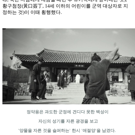
황구첨정(黃口簽丁, 14세 이하의 어린이를 군역 대상자로 지
정하는 것)이 이때 횡행했다.
정약용은 과도한 군정에 견디다 못한 백성이
자신의 성기를 자른 광경을 보고
'양물을 자른 것을 슬퍼하는' 한시 '애절양'을 남겼다.