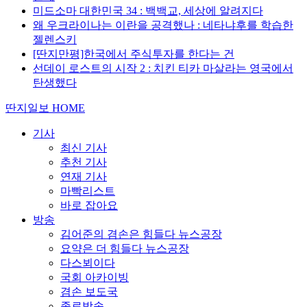
미드소마 대한민국 34 : 백백교, 세상에 알려지다
왜 우크라이나는 이란을 공격했나 : 네타냐후를 학습한
젤렌스키
[딴지만평]한국에서 주식투자를 한다는 건
선데이 로스트의 시작 2 : 치킨 티카 마살라는 영국에서
탄생했다
딴지일보 HOME
기사
최신 기사
추천 기사
연재 기사
마빡리스트
바로 잡아요
방송
김어준의 겸손은 힘들다 뉴스공장
요약은 더 힘들다 뉴스공장
다스뵈이다
국회 아카이빙
겸손 보도국
종료방송