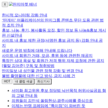
X
로그인하세요.
한시적 모니터링 강화 안내
‘딴게이’ 어플리케이션의 딴지그룹 콘텐츠 무단 도용 관련 법
적 조치 안내
홍보, 나눔, 후기, 봉사활동 모집, 할인 정보 등 나눔&홍보 게시
판 신설안내
사이트 내 홍보 제한 규정(서명란 홍보 금지 등) 강화 안내 공
지
새로운 운영 방침에 대해 안내해 드립니다
사이트 내 회원간 거래, 모금, 후원 등에 관련한 재공지
특정인 상대 욕설 및 회원간 저격 행위 자제 요청에 관한 공지
[월말 김어준] 구독 및 청취방법
딴지일보 내 성인물 관련 정책 강화 및 변경 안내
불법 촬영물에 대한 신고 방식, 금지 사례 건
HOT
내 클럽 새글
최신기사
서미화 최고위원 후보 정당법 낙선목적 허위사실공표 혐
의 고발 안내 등
의원들의 김민석 쏠림현상-광주사례를 중심으로
이제는 반명 프레임에 "특이점"이 와버린 듯