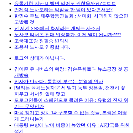
유통기한 지난 비빔면 먹어도 괜찮을까요?ㄷㄷㄷ
언제적 노사모라는 막말을 한 넘이 있다면서요?
한민수 후보 제주합동연설회 : 서미화, 사과하지 않으면
고발될 것
전 세계 SNS에서 화제라는 개쩌는 자소서
노사모 티서츠 전대 입장불가, 이게 말이 됩니까????
조국대표랑 정필승 변의사
조용한 노사모 인증합니다.
로그인 상태가 아닙니다.
김어준 유니버스의 확장 : 겸손은힘들다 뉴스공장 첫 공
개방송
인사가 만사다 : 통합이 부르는 분열의 인사
[달리는 육체노동자]21세 딸기 농부 정은솔, 천천히 꽃
피우고 서서히 열매 맺고
모로코인들이 스페인으로 몰려온 이유 : 유럽의 진짜 위
기는 무엇인가
마음 챙기고 정치 14: 구분할 수 없는 것들, 본색은 어떻
게 드러나는가
대통령 순방에 남미 비중이 높았던 이유 : AI강국을 위한
설계