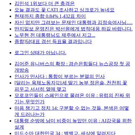
김민석 1위보다 더 큰 충격은
오늘 결과도 꽃 CATI 조사하고 싱크로가 높네요
현재까지 종합 0.84% 1,432표 차이
자신 없지만 그려보는 문재인 대통령과 김정숙여사님….
딴지일보 운영진은 박선원에게 법적대응 하길 바랍니다.
노무현 전 대통령님도 제주에서 지고...
종합]당대표 경선 득표율 결과입니다
로그인 상태가 아닙니다.
김어준 유니버스의 확장 : 겸손은힘들다 뉴스공장 첫 공
개방송
인사가 만사다 : 통합이 부르는 분열의 인사
[달리는 육체노동자]21세 딸기 농부 정은솔, 천천히 꽃
피우고 서서히 열매 맺고
모로코인들이 스페인으로 몰려온 이유 : 유럽의 진짜 위
기는 무엇인가
마음 챙기고 정치 14: 구분할 수 없는 것들, 본색은 어떻
게 드러나는가
대통령 순방에 남미 비중이 높았던 이유 : AI강국을 위한
설계
미드소마 대한민국 34 : 백백교, 세상에 알려지다