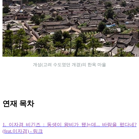
개성(고려 수도였던 개경)의 한옥 마을
연재 목차
1. 이자겸 비긴즈 : 동생이 왕비가 됐는데... 바람을 폈다네?
(feat.이자겸) - 링크