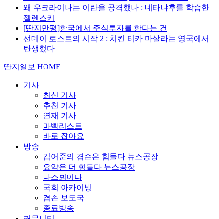
왜 우크라이나는 이란을 공격했나 : 네타냐후를 학습한
젤렌스키
[딴지만평]한국에서 주식투자를 한다는 건
선데이 로스트의 시작 2 : 치킨 티카 마살라는 영국에서
탄생했다
딴지일보 HOME
기사
최신 기사
추천 기사
연재 기사
마빡리스트
바로 잡아요
방송
김어준의 겸손은 힘들다 뉴스공장
요약은 더 힘들다 뉴스공장
다스뵈이다
국회 아카이빙
겸손 보도국
종료방송
커뮤니티