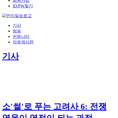
회원가입
ID/PW찾기
기사
방송
커뮤니티
자유게시판
기사
소'썰'로 푸는 고려사 6: 전쟁