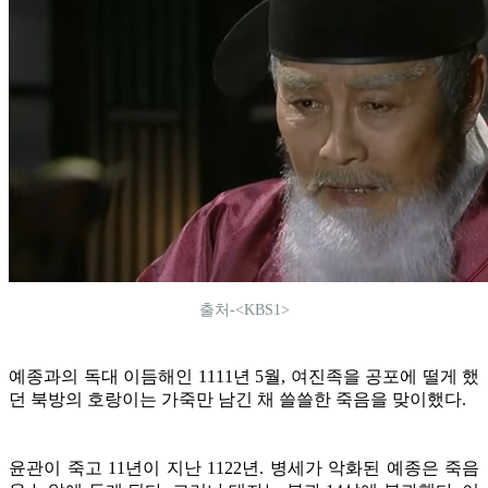
출처-<KBS1>
예종과의 독대 이듬해인 1111년 5월, 여진족을 공포에 떨게 했
던 북방의 호랑이는 가죽만 남긴 채 쓸쓸한 죽음을 맞이했다.
윤관이 죽고 11년이 지난 1122년. 병세가 악화된 예종은 죽음