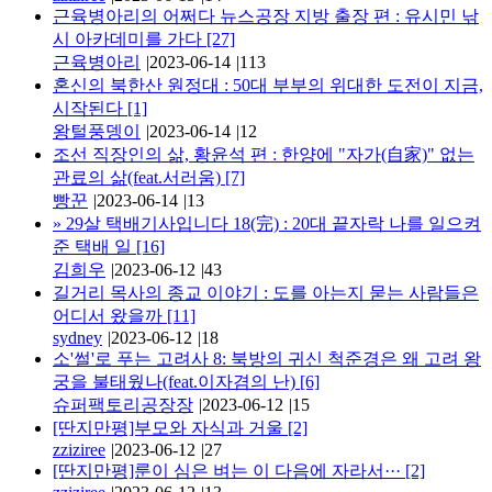
근육병아리의 어쩌다 뉴스공장 지방 출장 편 : 유시민 낚
시 아카데미를 가다
[27]
근육병아리
|
2023-06-14
|
113
혼신의 북한산 원정대 : 50대 부부의 위대한 도전이 지금,
시작된다
[1]
왕털풍뎅이
|
2023-06-14
|
12
조선 직장인의 삶, 황윤석 편 : 한양에 "자가(自家)" 없는
관료의 삶(feat.서러움)
[7]
빵꾼
|
2023-06-14
|
13
»
29살 택배기사입니다 18(完) : 20대 끝자락 나를 일으켜
준 택배 일
[16]
김희우
|
2023-06-12
|
43
길거리 목사의 종교 이야기 : 도를 아는지 묻는 사람들은
어디서 왔을까
[11]
sydney
|
2023-06-12
|
18
소'썰'로 푸는 고려사 8: 북방의 귀신 척준경은 왜 고려 왕
궁을 불태웠나(feat.이자겸의 난)
[6]
슈퍼팩토리공장장
|
2023-06-12
|
15
[딴지만평]부모와 자식과 거울
[2]
zziziree
|
2023-06-12
|
27
[딴지만평]룬이 심은 벼는 이 다음에 자라서···
[2]