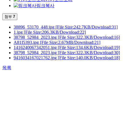
링크복사
첨부
7
38896_53170_448.jpg
[File Size:242.7KB/Download:31]
1.jpg
[File Size:206.3KB/Download:22]
38798_52984_2023.jpg
[File Size:322.3KB/Download:16]
A81I5393.jpg
[File Size:2.67MB/Download:21]
1416240067342051.jpg
[File Size:134.6KB/Download:19]
38798_52984_2023.jpg
[File Size:322.3KB/Download:30]
9416034167021762.jpg
[File Size:140.0KB/Download:18]
목록