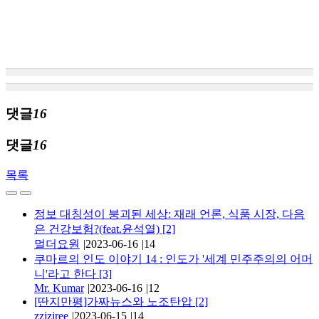
댓글
16
댓글
16
목록
정보 대칭성이 붕괴된 세상: 재래 언론, 식품 시장, 다음
은 건강보험?(feat.윤석열)
[2]
멀더요원
|
2023-06-16
|
14
쿠마르의 인도 이야기 14 : 인도가 '세계 민주주의의 어머
니'라고 한다
[3]
Mr. Kumar
|
2023-06-16
|
12
[딴지만평]가짜뉴스와 노조탄압
[2]
zziziree
|
2023-06-15
|
14