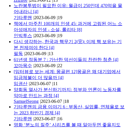
zziziree
|
2023-06-12
|
13
노란봉투법이 필요한 이유: 월급이 250인데 470억을 물
어내라니
[4]
기타루맨
|
2023-06-09
|
19
책에서 마주친 100개의 인생 45: 과거에 고립된 어느 소
아성애자의 인생 - 소설, 롤리타
[8]
인빅투스
|
2023-06-09
|
19
다시 생각하는, 한국과 핵무기 2(完): 이제 핵 보유는 기
본 전제여야 한다
[4]
필독
|
2023-06-09
|
13
61년생 정동분 7 : 가난한 덕선이들의 찬란한 청춘
[4]
꼬마목수
|
2023-06-09
|
22
[임터뷰로 보는 세계: 몽골편 12]몽골은 왜 대기업에서
임금체불이 더 많을까
[4]
임권산
|
2023-06-07
|
11
양회동 열사가 분신하기까지: 정부와 언론이 노동자를
악마로 만드는 과정
[4]
SamuelSeong
|
2023-06-07
|
18
기타루맨의 금융 이야기 6 : 부동산, 실업률, 연체율로 보
는 2023 하반기 경제
[4]
기타루맨
|
2023-06-07
|
16
영화 ‘분노의 질주’ 시리즈를 볼 때 알아두면 좋을지도