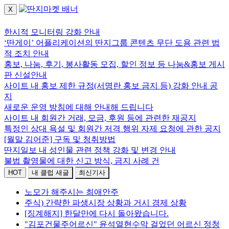
X
로그인하세요.
한시적 모니터링 강화 안내
‘딴게이’ 어플리케이션의 딴지그룹 콘텐츠 무단 도용 관련 법
적 조치 안내
홍보, 나눔, 후기, 봉사활동 모집, 할인 정보 등 나눔&홍보 게시
판 신설안내
사이트 내 홍보 제한 규정(서명란 홍보 금지 등) 강화 안내 공
지
새로운 운영 방침에 대해 안내해 드립니다
사이트 내 회원간 거래, 모금, 후원 등에 관련한 재공지
특정인 상대 욕설 및 회원간 저격 행위 자제 요청에 관한 공지
[월말 김어준] 구독 및 청취방법
딴지일보 내 성인물 관련 정책 강화 및 변경 안내
불법 촬영물에 대한 신고 방식, 금지 사례 건
HOT
내 클럽 새글
최신기사
노모가 해주시는 최애안주
주식) 간략한 파생시장 상황과 거시 경제 상황
[징계해지] 한달만에 다시 돌아왔습니다.
"김포건물주어르신" 윤석열현수막 걸었던 어르신 정청