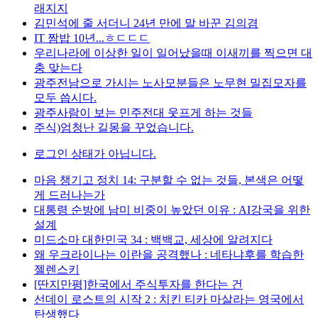
래지지
김민석에 줄 서더니 24년 만에 말 바꾼 김의겸
IT 짬밥 10년...ㅎㄷㄷㄷ
우리나라에 이상한 일이 일어났을때 이새끼를 찍으면 대
충 맞는다
광주전남으로 가시는 노사모분들은 노무현 밀집모자를
모두 씁시다.
광주사람이 보는 민주전대 웃프게 하는 것들
주식)엄청난 길몽을 꾸었습니다.
로그인 상태가 아닙니다.
마음 챙기고 정치 14: 구분할 수 없는 것들, 본색은 어떻
게 드러나는가
대통령 순방에 남미 비중이 높았던 이유 : AI강국을 위한
설계
미드소마 대한민국 34 : 백백교, 세상에 알려지다
왜 우크라이나는 이란을 공격했나 : 네타냐후를 학습한
젤렌스키
[딴지만평]한국에서 주식투자를 한다는 건
선데이 로스트의 시작 2 : 치킨 티카 마살라는 영국에서
탄생했다