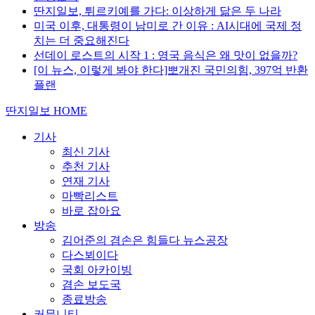
딴지일보, 튀르키예를 가다: 이상하게 닮은 두 나라
미국 이후, 대통령이 남미로 간 이유 : AI시대에 국제 정
치는 더 중요해진다
선데이 로스트의 시작 1 : 영국 음식은 왜 맛이 없을까?
[이 뉴스, 이렇게 봐야 한다]뽀개진 국민의힘, 397억 반환
플랜
딴지일보 HOME
기사
최신 기사
추천 기사
연재 기사
마빡리스트
바로 잡아요
방송
김어준의 겸손은 힘들다 뉴스공장
다스뵈이다
국회 아카이빙
겸손 보도국
종료방송
커뮤니티