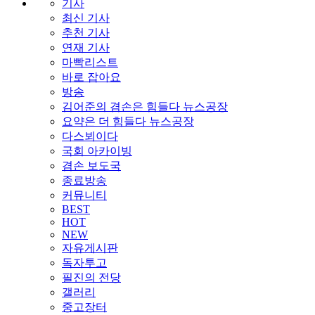
기사
최신 기사
추천 기사
연재 기사
마빡리스트
바로 잡아요
방송
김어준의 겸손은 힘들다 뉴스공장
요약은 더 힘들다 뉴스공장
다스뵈이다
국회 아카이빙
겸손 보도국
종료방송
커뮤니티
BEST
HOT
NEW
자유게시판
독자투고
필진의 전당
갤러리
중고장터