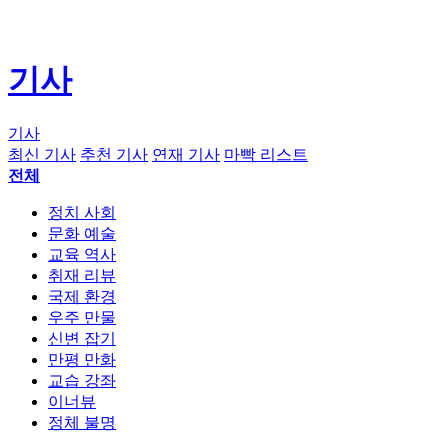
기사
기사
최신 기사
추천 기사
연재 기사
마빡 리스트
전체
정치 사회
문화 예술
교육 역사
취재 리뷰
국제 환경
우주 만물
신변 잡기
만평 만화
교습 강좌
이너뷰
정체 불명