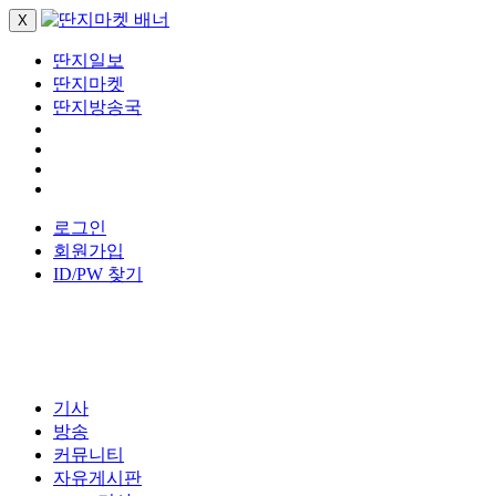
X
딴지일보
딴지마켓
딴지방송국
로그인
회원가입
ID/PW 찾기
기사
방송
커뮤니티
자유게시판