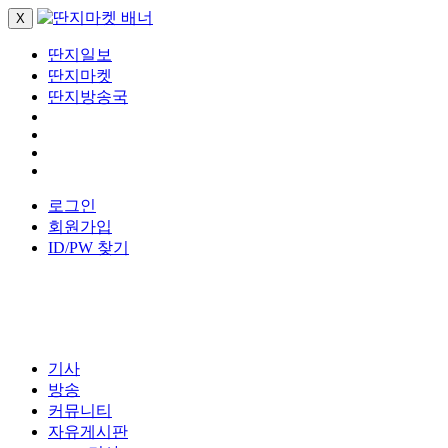
X
딴지일보
딴지마켓
딴지방송국
로그인
회원가입
ID/PW 찾기
기사
방송
커뮤니티
자유게시판