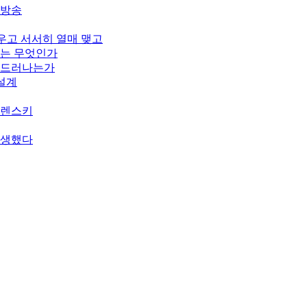
개방송
피우고 서서히 열매 맺고
기는 무엇인가
게 드러나는가
 설계
젤렌스키
탄생했다