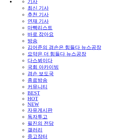
기사
최신 기사
추천 기사
연재 기사
마빡리스트
바로 잡아요
방송
김어준의 겸손은 힘들다 뉴스공장
요약은 더 힘들다 뉴스공장
다스뵈이다
국회 아카이빙
겸손 보도국
종료방송
커뮤니티
BEST
HOT
NEW
자유게시판
독자투고
필진의 전당
갤러리
중고장터