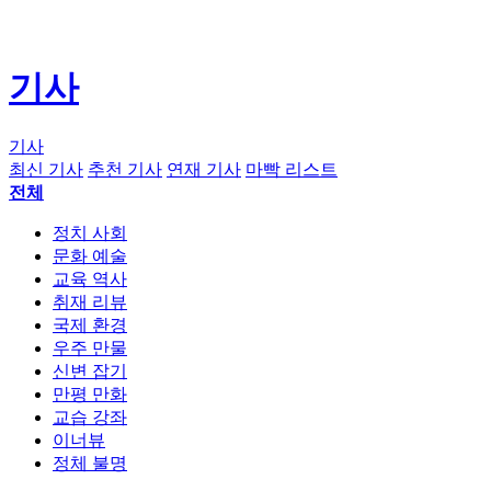
기사
기사
최신 기사
추천 기사
연재 기사
마빡 리스트
전체
정치 사회
문화 예술
교육 역사
취재 리뷰
국제 환경
우주 만물
신변 잡기
만평 만화
교습 강좌
이너뷰
정체 불명