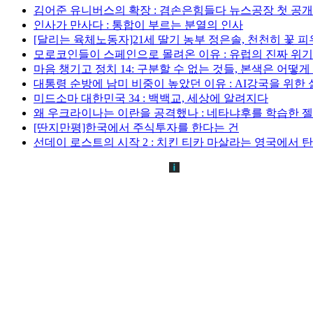
김어준 유니버스의 확장 : 겸손은힘들다 뉴스공장 첫 공
인사가 만사다 : 통합이 부르는 분열의 인사
[달리는 육체노동자]21세 딸기 농부 정은솔, 천천히 꽃 
모로코인들이 스페인으로 몰려온 이유 : 유럽의 진짜 위
마음 챙기고 정치 14: 구분할 수 없는 것들, 본색은 어떻
대통령 순방에 남미 비중이 높았던 이유 : AI강국을 위한
미드소마 대한민국 34 : 백백교, 세상에 알려지다
왜 우크라이나는 이란을 공격했나 : 네타냐후를 학습한 
[딴지만평]한국에서 주식투자를 한다는 건
선데이 로스트의 시작 2 : 치킨 티카 마살라는 영국에서 