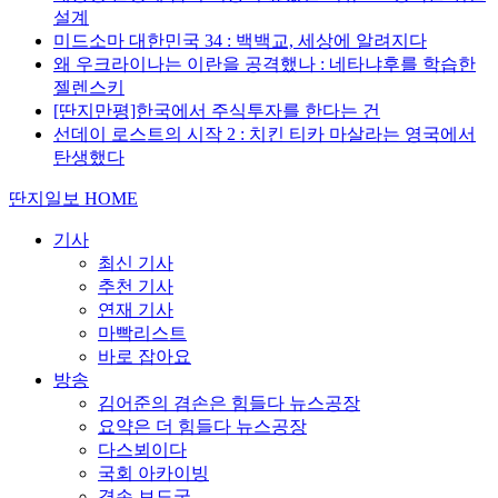
설계
미드소마 대한민국 34 : 백백교, 세상에 알려지다
왜 우크라이나는 이란을 공격했나 : 네타냐후를 학습한
젤렌스키
[딴지만평]한국에서 주식투자를 한다는 건
선데이 로스트의 시작 2 : 치킨 티카 마살라는 영국에서
탄생했다
딴지일보 HOME
기사
최신 기사
추천 기사
연재 기사
마빡리스트
바로 잡아요
방송
김어준의 겸손은 힘들다 뉴스공장
요약은 더 힘들다 뉴스공장
다스뵈이다
국회 아카이빙
겸손 보도국