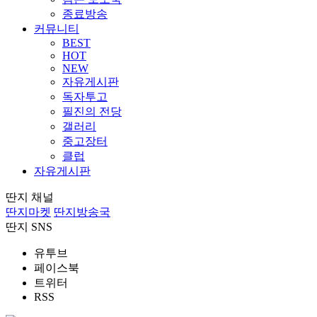
종료방송
커뮤니티
BEST
HOT
NEW
자유게시판
독자투고
필진의 전당
갤러리
중고장터
클럽
자유게시판
딴지 채널
딴지마켓
딴지방송국
딴지 SNS
유투브
페이스북
트위터
RSS