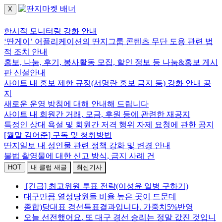
X
로그인하세요.
한시적 모니터링 강화 안내
‘딴게이’ 어플리케이션의 딴지그룹 콘텐츠 무단 도용 관련 법
적 조치 안내
홍보, 나눔, 후기, 봉사활동 모집, 할인 정보 등 나눔&홍보 게시
판 신설안내
사이트 내 홍보 제한 규정(서명란 홍보 금지 등) 강화 안내 공
지
새로운 운영 방침에 대해 안내해 드립니다
사이트 내 회원간 거래, 모금, 후원 등에 관련한 재공지
특정인 상대 욕설 및 회원간 저격 행위 자제 요청에 관한 공지
[월말 김어준] 구독 및 청취방법
딴지일보 내 성인물 관련 정책 강화 및 변경 안내
불법 촬영물에 대한 신고 방식, 금지 사례 건
HOT
내 클럽 새글
최신기사
[긴급] 최고위원 투표 전략(이성윤 일병 구하기)
대구만큼 열성당원들 비율 높은 곳이 드문데
종합)당대표 경선득표결과입니다. 가중치5%반영
오늘 선전했어요. 또 대구 경선 승리는 정말 값진 것입니