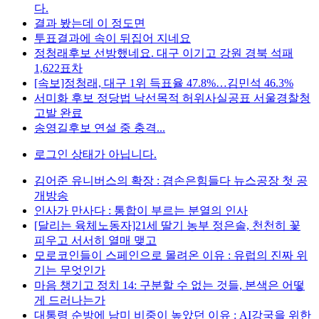
다.
결과 봤는데 이 정도면
투표결과에 속이 뒤집어 지네요
정청래후보 선방했네요. 대구 이기고 강원 경북 석패
1,622표차
[속보]정청래, 대구 1위 득표율 47.8%…김민석 46.3%
서미화 후보 정당법 낙선목적 허위사실공표 서울경찰청
고발 완료
송영길후보 연설 중 충격...
로그인 상태가 아닙니다.
김어준 유니버스의 확장 : 겸손은힘들다 뉴스공장 첫 공
개방송
인사가 만사다 : 통합이 부르는 분열의 인사
[달리는 육체노동자]21세 딸기 농부 정은솔, 천천히 꽃
피우고 서서히 열매 맺고
모로코인들이 스페인으로 몰려온 이유 : 유럽의 진짜 위
기는 무엇인가
마음 챙기고 정치 14: 구분할 수 없는 것들, 본색은 어떻
게 드러나는가
대통령 순방에 남미 비중이 높았던 이유 : AI강국을 위한