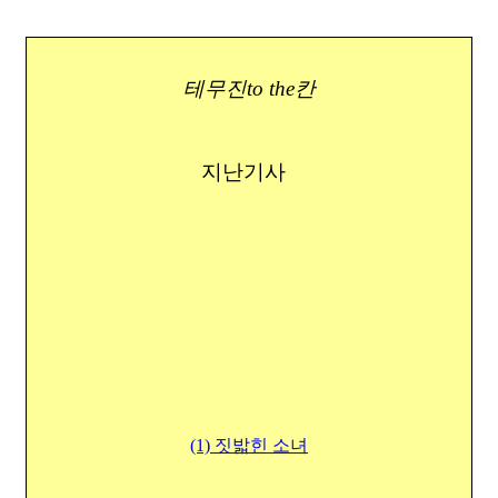
테무진to the칸
지난기사
(1) 짓밟힌 소녀