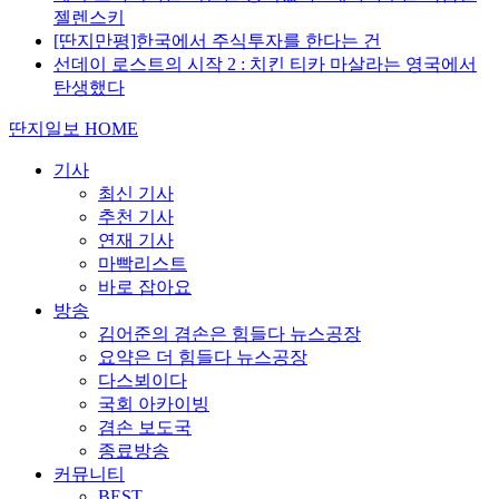
젤렌스키
[딴지만평]한국에서 주식투자를 한다는 건
선데이 로스트의 시작 2 : 치킨 티카 마살라는 영국에서
탄생했다
딴지일보 HOME
기사
최신 기사
추천 기사
연재 기사
마빡리스트
바로 잡아요
방송
김어준의 겸손은 힘들다 뉴스공장
요약은 더 힘들다 뉴스공장
다스뵈이다
국회 아카이빙
겸손 보도국
종료방송
커뮤니티
BEST