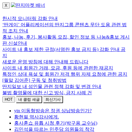
X
로그인하세요.
한시적 모니터링 강화 안내
‘딴게이’ 어플리케이션의 딴지그룹 콘텐츠 무단 도용 관련 법
적 조치 안내
홍보, 나눔, 후기, 봉사활동 모집, 할인 정보 등 나눔&홍보 게시
판 신설안내
사이트 내 홍보 제한 규정(서명란 홍보 금지 등) 강화 안내 공
지
새로운 운영 방침에 대해 안내해 드립니다
사이트 내 회원간 거래, 모금, 후원 등에 관련한 재공지
특정인 상대 욕설 및 회원간 저격 행위 자제 요청에 관한 공지
[월말 김어준] 구독 및 청취방법
딴지일보 내 성인물 관련 정책 강화 및 변경 안내
불법 촬영물에 대한 신고 방식, 금지 사례 건
HOT
내 클럽 새글
최신기사
ytn 이동형방송은 정권 상납방송인가?
황현필 역사강사에게.
홍사훈쇼 유튭 시청 후기(박구용 교수님)
김민석을 따르는 민주당 의원들의 착각