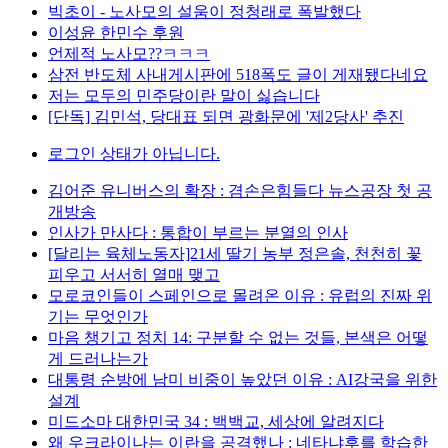
빅초이 - 노사모의 설움이 정청래로 폭발했다
이성윤 한민수 후원
언제적 노사모??ㅋㅋㅋ
삼전 반도체 사내게시판에 518폭도 글이 게재됐다네요
저는 모두의 민주당이란 말이 싫습니다
[단독] 김민석, 당대표 되면 광화문에 '제2당사' 추진
로그인 상태가 아닙니다.
김어준 유니버스의 확장 : 겸손은힘들다 뉴스공장 첫 공
개방송
인사가 만사다 : 통합이 부르는 분열의 인사
[달리는 육체노동자]21세 딸기 농부 정은솔, 천천히 꽃
피우고 서서히 열매 맺고
모로코인들이 스페인으로 몰려온 이유 : 유럽의 진짜 위
기는 무엇인가
마음 챙기고 정치 14: 구분할 수 없는 것들, 본색은 어떻
게 드러나는가
대통령 순방에 남미 비중이 높았던 이유 : AI강국을 위한
설계
미드소마 대한민국 34 : 백백교, 세상에 알려지다
왜 우크라이나는 이란을 공격했나 : 네타냐후를 학습한