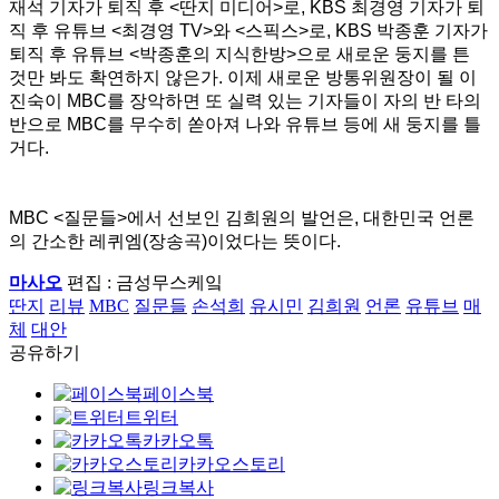
재석 기자가 퇴직 후 <딴지 미디어>로, KBS 최경영 기자가 퇴
직 후 유튜브 <최경영 TV>와 <스픽스>로, KBS 박종훈 기자가
퇴직 후 유튜브 <박종훈의 지식한방>으로 새로운 둥지를 튼
것만 봐도 확연하지 않은가. 이제 새로운 방통위원장이 될 이
진숙이 MBC를 장악하면 또 실력 있는 기자들이 자의 반 타의
반으로 MBC를 무수히 쏟아져 나와 유튜브 등에 새 둥지를 틀
거다.
MBC <질문들>에서 선보인 김희원의 발언은, 대한민국 언론
의 간소한 레퀴엠(장송곡)이었다는 뜻이다.
마사오
편집 : 금성무스케잌
딴지
리뷰
MBC
질문들
손석희
유시민
김희원
언론
유튜브
매
체
대안
공유하기
페이스북
트위터
카카오톡
카카오스토리
링크복사