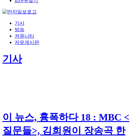
ID/PW찾기
기사
방송
커뮤니티
자유게시판
기사
이 뉴스, 흉폭하다 18 : MBC <
질문들>, 김희원이 장송곡 한