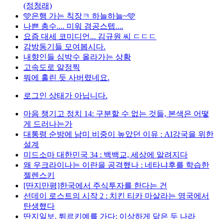
(정청래)
🩵은행 가는 칙장ㅋ 하늘하늘~🩵
나쁜 총수.... 미워 겸공스텝....
요즘 대세 코미디언... 김규원 씨 ㄷㄷㄷ
감방동기들 모여봅시다.
내향인들 심박수 올라가는 상황
고속도로 알정찍
뭐에 홀린 듯 사버렸네요.
로그인 상태가 아닙니다.
마음 챙기고 정치 14: 구분할 수 없는 것들, 본색은 어떻
게 드러나는가
대통령 순방에 남미 비중이 높았던 이유 : AI강국을 위한
설계
미드소마 대한민국 34 : 백백교, 세상에 알려지다
왜 우크라이나는 이란을 공격했나 : 네타냐후를 학습한
젤렌스키
[딴지만평]한국에서 주식투자를 한다는 건
선데이 로스트의 시작 2 : 치킨 티카 마살라는 영국에서
탄생했다
딴지일보, 튀르키예를 가다: 이상하게 닮은 두 나라