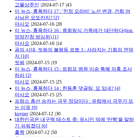
고물상주인
|
2024-07-17
|
43
이 뉴스, 흉폭하다 17 : '친정 오라비' 노선 변경, 건희 여
사님은 오또카지?
[2]
마사오
|
2024-07-16
|
28
이 뉴스, 흉폭하다 16 : 류희림식 가족애가 대단하다(feat.
엉망진창 방심위)
[1]
마사오
|
2024-07-16
|
14
굥의 시대, 씻퐈의 불평등 르뽀 3 : 사라지는 기회의 껀덕
지
[10]
씻퐈
|
2024-07-15
|
19
이 뉴스, 흉폭하다 15 : 트럼프 병원 이송 특혜 의혹 조사
하라
[2]
마사오
|
2024-07-15
|
25
이 뉴스, 흉폭하다 14 : 한동훈 댓글팀, 요 있네?
[4]
마사오
|
2024-07-15
|
25
프랑스 총선 승자는 극우 정당이다 : 유럽에서 극우가 뜨
는 이유
[9]
kuyper
|
2024-07-12
|
30
대한민국은 내구력 테스트 중: 유시민 덕에 '탄핵'을 말하
기 쉬워졌다
[6]
홀짝
|
2024-07-12
|
50