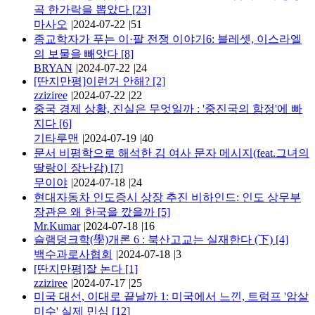
곡 한가락을 뽑았다
[23]
마사오
|
2024-07-22
|
51
종교학자가 푸는 이·팔 전쟁 이야기6: 블레셋, 이스라엘
의 보물을 빼앗다
[8]
BRYAN
|
2024-07-22
|
24
[딴지만평]이런거 안해?
[2]
zziziree
|
2024-07-22
|
22
중국 경제 상황, 진실은 무엇일까 : '중진국의 함정'에 빠
지다
[6]
기타루맨
|
2024-07-19
|
40
문서 비평학으로 해석한 김 여사 문자 메시지(feat.그녀의
딸랑이 장난감)
[7]
무이야
|
2024-07-18
|
24
현대자동차 인도증시 상장 추진 비하인드: 인도 상무부
장관은 왜 한국을 깠을까
[5]
Mr.Kumar
|
2024-07-18
|
16
슬램덩크학(學)개론 6 : 북산고교는 실재한다 (下)
[4]
백수과로사협회
|
2024-07-18
|
3
[딴지만평]잘 논다
[1]
zziziree
|
2024-07-17
|
25
미국 대선, 이대로 끝날까 1: 미국에서 느낀, 트럼프 '암살
미수' 실제 민심
[12]