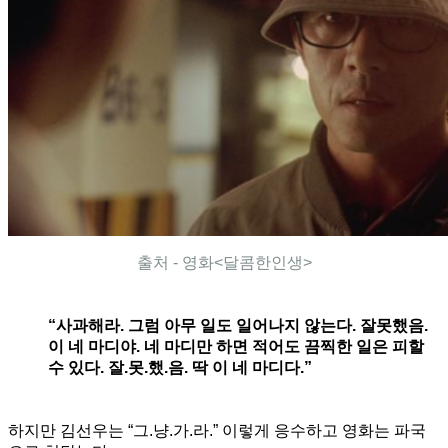
출처 - 영화<달콤한인생>
“사과해라. 그럼 아무 일도 일어나지 않는다. 잘못했음.
이 네 마디야. 네 마디만 하면 적어도 끔찍한 일은 피할
수 있다. 잘.못.했.음. 딱 이 네 마디다.”
하지만 김선우는 “그.냥.가.라.” 이렇게 응수하고 영화는 파국