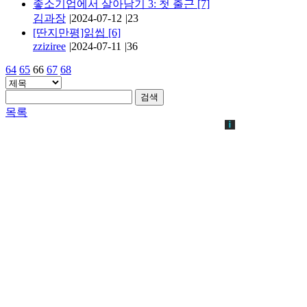
좋소기업에서 살아남기 3: 첫 출근
[7]
김과장
|
2024-07-12
|
23
[딴지만평]읽씹
[6]
zziziree
|
2024-07-11
|
36
64
65
66
67
68
검색
목록