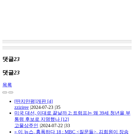
댓글
23
댓글
23
목록
[딴지만평]개판
[4]
zziziree
|
2024-07-23
|
35
미국 대선, 이대로 끝날까 2: 트럼프는 왜 39세 청년을 부
통령 후보로 지명했나
[12]
고물상주인
|
2024-07-22
|
33
»
이 뉴스, 흉폭하다 18 : MBC <질문들>, 김희원이 장송