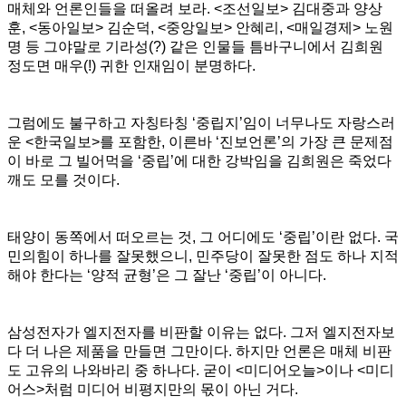
매체와 언론인들을 떠올려 보라. <조선일보> 김대중과 양상
훈, <동아일보> 김순덕, <중앙일보> 안혜리, <매일경제> 노원
명 등 그야말로 기라성(?) 같은 인물들 틈바구니에서 김희원
정도면 매우(!) 귀한 인재임이 분명하다.
그럼에도 불구하고 자칭타칭 ‘중립지’임이 너무나도 자랑스러
운 <한국일보>를 포함한, 이른바 ‘진보언론’의 가장 큰 문제점
이 바로 그 빌어먹을 ‘중립’에 대한 강박임을 김희원은 죽었다
깨도 모를 것이다.
태양이 동쪽에서 떠오르는 것, 그 어디에도 ‘중립’이란 없다. 국
민의힘이 하나를 잘못했으니, 민주당이 잘못한 점도 하나 지적
해야 한다는 ‘양적 균형’은 그 잘난 ‘중립’이 아니다.
삼성전자가 엘지전자를 비판할 이유는 없다. 그저 엘지전자보
다 더 나은 제품을 만들면 그만이다. 하지만 언론은 매체 비판
도 고유의 나와바리 중 하나다. 굳이 <미디어오늘>이나 <미디
어스>처럼 미디어 비평지만의 몫이 아닌 거다.