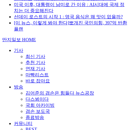
미국 이후, 대통령이 남미로 간 이유 : AI시대에 국제 정
치는 더 중요해진다
선데이 로스트의 시작 1 : 영국 음식은 왜 맛이 없을까?
[이 뉴스, 이렇게 봐야 한다]뽀개진 국민의힘, 397억 반환
플랜
딴지일보 HOME
기사
최신 기사
추천 기사
연재 기사
마빡리스트
바로 잡아요
방송
김어준의 겸손은 힘들다 뉴스공장
다스뵈이다
국회 아카이빙
겸손 보도국
종료방송
커뮤니티
BEST