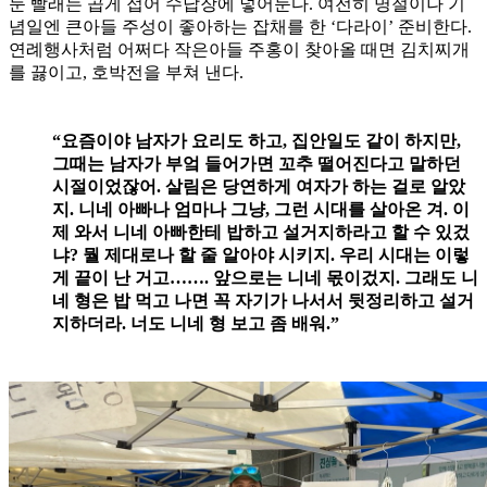
둔 빨래는 곱게 접어 수납장에 넣어둔다. 여전히 명절이나 기
념일엔 큰아들 주성이 좋아하는 잡채를 한 ‘다라이’ 준비한다.
연례행사처럼 어쩌다 작은아들 주홍이 찾아올 때면 김치찌개
를 끓이고, 호박전을 부쳐 낸다.
“요즘이야 남자가 요리도 하고, 집안일도 같이 하지만,
그때는 남자가 부엌 들어가면 꼬추 떨어진다고 말하던
시절이었잖어. 살림은 당연하게 여자가 하는 걸로 알았
지. 니네 아빠나 엄마나 그냥, 그런 시대를 살아온 겨. 이
제 와서 니네 아빠한테 밥하고 설거지하라고 할 수 있겄
냐? 뭘 제대로나 할 줄 알아야 시키지. 우리 시대는 이렇
게 끝이 난 거고……. 앞으로는 니네 몫이겄지. 그래도 니
네 형은 밥 먹고 나면 꼭 자기가 나서서 뒷정리하고 설거
지하더라. 너도 니네 형 보고 좀 배워.”