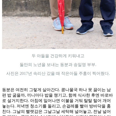
두 아들을 건강하게 키워내고
둘만의 노년을 보내는 동분과 송일영 부부.
사진은 2017년 속리산 갔을 때 작은아들 주홍이 찍어줬다.
동분은 여전히 그렇게 살아간다. 콩나물국 하나 못 끓이는 남
편 밥 굶을까, 끼니마다 밥을 챙기고, 함께 식사한 후엔 바로바
로 설거지한다. 아침에 일어나면 이불을 거둬 탈탈 털어 개어
놓는다. 저녁엔 청소기를 돌리고, 손걸레를 빨아 방바닥을 훔
친다. 그날의 빨랫감은 그날그날 세탁해 널어놓고, 전날 널어