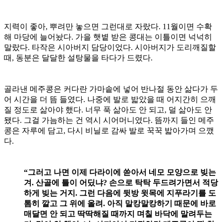
지력이 좋아, 뿌려만 놓으면 그런대로 자랐다. 11월이면 수확
해 마당에 늘어놨다. 가을 햇볕 받은 콩대는 이틀이면 넉넉히
말랐다. 타작은 시아버지 담당이었다. 시아버지가 도리깨질할
때, 동분은 달달한 설탕물을 타다가 드렸다.
골라낸 메주콩은 커다란 가마솥에 넣어 반나절 동안 삶다가 두
어 시간을 더 뜸 들였다. 나중에 발로 밟았을 때 어지간히 으깨
질 정도로 삶아야 했다. 너무 푹 삶아도 안 되고, 덜 삶아도 안
됐다. 그걸 가늠하는 건 역시 시어머니였다. 뜸까지 들인 메주
콩은 자루에 담고, 다시 비닐로 감싸 발로 꾹꾹 밟아가며 으깼
다.
“그러고 나면 이제 다라이에 쏟아서 네모 모양으로 빚는
겨. 산골에 틀이 어딨냐? 손으로 탁탁 두드려가면서 적당
하게 빚는 거지. 그런 다음에 뒷방 윗목에 지푸라기를 도
톰히 깔고 그 위에 올려. 아직 말캉말캉하기 때문에 바로
매달면 안 되고 딱딱해질 때까지 며칠 바닥에 말려두는