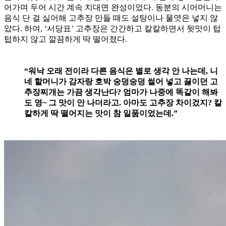
어가며 두어 시간 계속 치대면 완성이었다. 동분의 시어머니는
음식 단 걸 싫어해 고추장 만들 때도 설탕이나 물엿은 넣지 않
았다. 하여, ‘서당표’ 고추장은 간간하고 칼칼하면서 뒷맛이 텁
텁하지 않고 깔끔하게 딱 떨어졌다.
“워낙 오래 전이라 다른 음식은 별로 생각 안 나는데, 니
네 할머니가 감자랑 호박 숭덩숭덩 썰어 넣고 끓이던 고
추장찌개는 가끔 생각난다? 엄마가 나중에 똑같이 해봐
도 영~ 그 맛이 안 나더라고. 아마도 고추장 차이겄지? 칼
칼하게 딱 떨어지는 맛이 참 일품이었는데.”