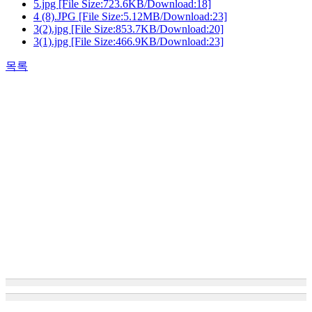
5.jpg
[File Size:723.6KB/Download:18]
4 (8).JPG
[File Size:5.12MB/Download:23]
3(2).jpg
[File Size:853.7KB/Download:20]
3(1).jpg
[File Size:466.9KB/Download:23]
목록