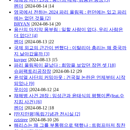
펜더
|
2024-08-14
|
14
영국에서 전하는 2024 파리 올림픽 : 런던에는 있고 파리
에는 없던 것들
[2]
BRYAN
|
2024-08-14
|
20
용산의 마지막 몸부림 : 일할 사람이 없다, 우리 사람은
더 없다?
[4]
펜더
|
2024-08-13
|
22
국제 외교의 근간이 변했다 : 이탈리아 총리는 왜 중국까
지 날아갔을까
[3]
kuyper
|
2024-08-13
|
15
파리 올림픽이 끝났다 : 희망을 보았던 장면 셋
[18]
슈퍼팩토리공장장
|
2024-08-12
|
29
윤석열 사단의 커밍아웃 : 건국절 논란은 언제부터 시작
되었나
[9]
무이야
|
2024-08-12
|
24
채해병 사건 28장 : 임성근과 윤태식의 평행이론(feat.수
지킴 사건)
[6]
펜더
|
2024-08-12
|
18
[딴지만평]독립기념관 전시실
[2]
zziziree
|
2024-08-10
|
26
해리스는 왜 그를 부통령으로 택했나 : 트럼프마저 칭찬