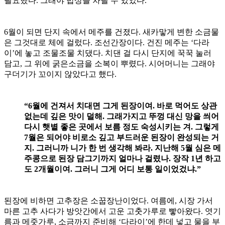
필요했다. 그래야 밥상을 차릴 수 있었다.
6월이 되면 단지 속에서 메주를 건졌다. 새카맣게 변한 소금물
은 그것대로 체에 걸렀다. 조선간장이다. 건진 메주는 ‘다라
이’에 놓고 조물조물 치댔다. 치댄 걸 다시 단지에 꾹꾹 눌러
담고, 그 위에 굵은소금을 소복이 뿌렸다. 시어머니는 그래야
구더기가 꼬이지 않았다고 했다.
“6월에 건져서 치대면 그게 된장이여. 바로 먹어도 상관
없는데 깊은 맛이 덜해. 그래가지고 뚜껑 대신 망을 씌어
다시 햇볕 좋은 곳에서 보름 정도 숙성시키는 겨. 그렇게
7월은 되어야 비로소 깊고 부드러운 된장이 완성되는 거
지. 그러니까 니가 한 번 생각해 봐라. 지난해 5월 심은 메
주콩으로 된장 담그기까지 얼마나 걸렸나. 장작 1년 하고
도 2개월이여. 그러니 그게 어디 보통 일이었겄냐.”
된장에 비하면 고추장은 소꿉장난이었다. 여름에, 시장 가서
마른 고추 사다가 방앗간에서 고운 고춧가루로 빻아왔다. 엿기
름과 메줏가루, 소금까지 준비해 ‘다라이’에 한데 넣고 물을 부