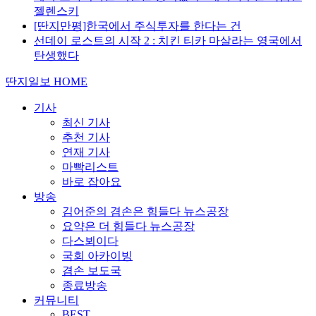
젤렌스키
[딴지만평]한국에서 주식투자를 한다는 건
선데이 로스트의 시작 2 : 치킨 티카 마살라는 영국에서
탄생했다
딴지일보 HOME
기사
최신 기사
추천 기사
연재 기사
마빡리스트
바로 잡아요
방송
김어준의 겸손은 힘들다 뉴스공장
요약은 더 힘들다 뉴스공장
다스뵈이다
국회 아카이빙
겸손 보도국
종료방송
커뮤니티
BEST