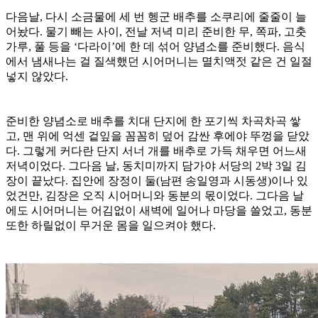
다음날, 다시 소금물에 세 번 헹군 배추를 소쿠리에 줄줄이 늘
어놨다. 물기 빼는 사이, 전날 저녁 미리 준비한 무, 쪽파, 고춧
가루, 풀 등을 ‘다라이’에 한 데 섞어 양념소를 준비했다. 음식
에서 냄새나는 걸 질색했던 시어머니는 멸치액젓 같은 건 일절
넣지 않았다.
준비한 양념소로 배추를 치대 단지에 한 포기씩 차곡차곡 쌓
고, 맨 위에 억센 겉잎을 꼼꼼히 덮어 감싼 후에야 뚜껑을 닫았
다. 그렇게 커다란 단지 서너 개를 배추로 가득 채우면 어느새
저녁이었다. 그다음 날, 동치미까지 담가야 서당의 2박 3일 김
장이 끝났다. 집안에 장정이 둘(남편 송일영과 시동생)이나 있
었건만, 김장은 오직 시어머니와 동분의 몫이었다. 그다음 날
에도 시어머니는 어김없이 새벽에 일어나 마당을 쓸었고, 동분
또한 하릴없이 무거운 몸을 일으켜야 했다.