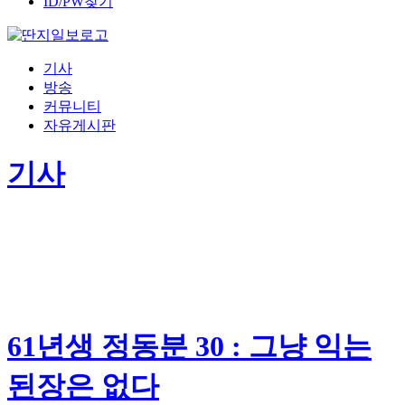
ID/PW찾기
기사
방송
커뮤니티
자유게시판
기사
61년생 정동분 30 : 그냥 익는
된장은 없다