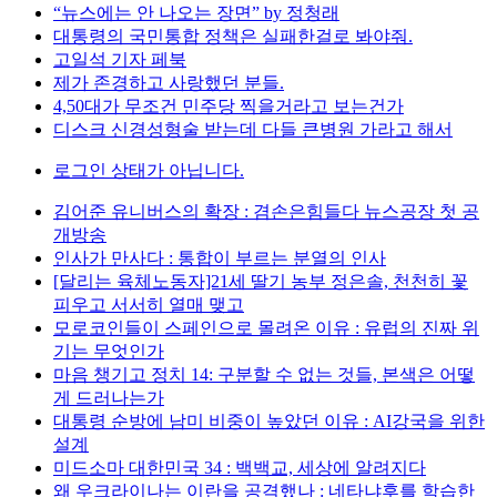
“뉴스에는 안 나오는 장면” by 정청래
대통령의 국민통합 정책은 실패한걸로 봐야줘.
고일석 기자 페북
제가 존경하고 사랑했던 분들.
4,50대가 무조건 민주당 찍을거라고 보는건가
디스크 신경성형술 받는데 다들 큰병원 가라고 해서
로그인 상태가 아닙니다.
김어준 유니버스의 확장 : 겸손은힘들다 뉴스공장 첫 공
개방송
인사가 만사다 : 통합이 부르는 분열의 인사
[달리는 육체노동자]21세 딸기 농부 정은솔, 천천히 꽃
피우고 서서히 열매 맺고
모로코인들이 스페인으로 몰려온 이유 : 유럽의 진짜 위
기는 무엇인가
마음 챙기고 정치 14: 구분할 수 없는 것들, 본색은 어떻
게 드러나는가
대통령 순방에 남미 비중이 높았던 이유 : AI강국을 위한
설계
미드소마 대한민국 34 : 백백교, 세상에 알려지다
왜 우크라이나는 이란을 공격했나 : 네타냐후를 학습한