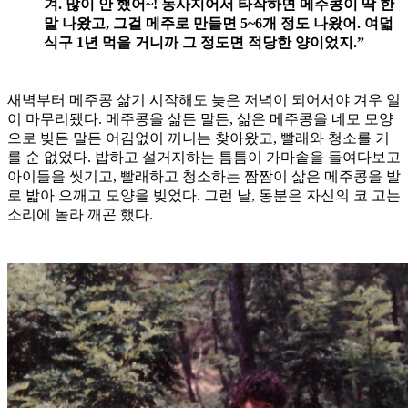
겨. 많이 안 했어~! 농사지어서 타작하면 메주콩이 딱 한
말 나왔고, 그걸 메주로 만들면 5~6개 정도 나왔어. 여덟
식구 1년 먹을 거니까 그 정도면 적당한 양이었지.”
새벽부터 메주콩 삶기 시작해도 늦은 저녁이 되어서야 겨우 일
이 마무리됐다. 메주콩을 삶든 말든, 삶은 메주콩을 네모 모양
으로 빚든 말든 어김없이 끼니는 찾아왔고, 빨래와 청소를 거
를 순 없었다. 밥하고 설거지하는 틈틈이 가마솥을 들여다보고
아이들을 씻기고, 빨래하고 청소하는 짬짬이 삶은 메주콩을 발
로 밟아 으깨고 모양을 빚었다. 그런 날, 동분은 자신의 코 고는
소리에 놀라 깨곤 했다.