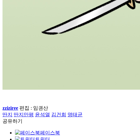
zziziree
편집 : 임권산
딴지
딴지만평
윤석열
김건희
명태균
공유하기
페이스북
트위터