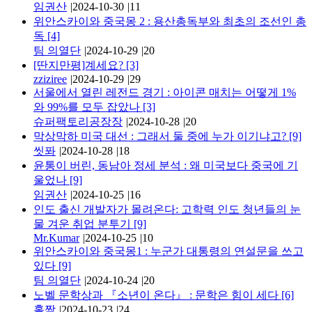
임권산
|
2024-10-30
|
11
위안스카이와 중국몽 2 : 용산총독부와 최초의 조선인 총
독
[4]
팀 의열단
|
2024-10-29
|
20
[딴지만평]계세요?
[3]
zziziree
|
2024-10-29
|
29
서울에서 열린 레전드 경기 : 아이콘 매치는 어떻게 1%
와 99%를 모두 잡았나
[3]
슈퍼팩토리공장장
|
2024-10-28
|
20
막상막하 미국 대선 : 그래서 둘 중에 누가 이기냐고?
[9]
씻퐈
|
2024-10-28
|
18
윤통이 버린, 동남아 정세 분석 : 왜 미국보다 중국에 기
울었나
[9]
임권산
|
2024-10-25
|
16
인도 출신 개발자가 몰려온다: 고학력 인도 청년들의 눈
물 겨운 취업 분투기
[9]
Mr.Kumar
|
2024-10-25
|
10
위안스카이와 중국몽1 : 누군가 대통령의 연설문을 쓰고
있다
[9]
팀 의열단
|
2024-10-24
|
20
노벨 문학상과 『소년이 온다』 : 문학은 힘이 세다
[6]
홀짝
|
2024-10-23
|
24