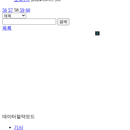
56
57
58
59
60
검색
목록
데이터절약모드
기사