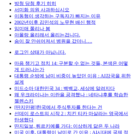
방청 당첨 후기 히히
서미화 의원 사과하십시오
이동형이 생각하는 구독자가 빠지는 이유
2002년이후 김민석의 노무현 배신 행적
임미애 쫄리나 봄
아몰랑 올리래서 올리는겁니다.
숨이 잘 안쉬어져서 병원을 갔더니….
로그인 상태가 아닙니다.
마음 챙기고 정치 14: 구분할 수 없는 것들, 본색은 어떻
게 드러나는가
대통령 순방에 남미 비중이 높았던 이유 : AI강국을 위한
설계
미드소마 대한민국 34 : 백백교, 세상에 알려지다
왜 우크라이나는 이란을 공격했나 : 네타냐후를 학습한
젤렌스키
[딴지만평]한국에서 주식투자를 한다는 건
선데이 로스트의 시작 2 : 치킨 티카 마살라는 영국에서
탄생했다
딴지일보, 튀르키예를 가다: 이상하게 닮은 두 나라
미국 이후, 대통령이 남미로 간 이유 : AI시대에 국제 정