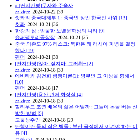
»
[딴지만평]무사와 주술사
zziziree
|
2024-10-22
|
39
씻퐈의 중국대해부 1 : 중국인 장인 한국인 사위
[13]
씻퐈
|
2024-10-21
|
36
한강의 삶 : 암울한 노벨문학상의 나라
[9]
슈퍼팩토리공장장
|
2024-10-21
|
25
중국 의존도 97% 리스크: 북한은 왜 러시아 파병을 결정
했나
[19]
펜더
|
2024-10-21
|
30
[딴지만평]앉아. 짖지마. 그러취~
[2]
zziziree
|
2024-10-18
|
33
에비타와 김건희 평행이론(2): 영부인 그 이상을 향해서
[10]
펜더
|
2024-10-18
|
17
[딴지만평]용산 관저 화장실
[4]
zziziree
|
2024-10-18
|
33
할리우드 조연 배우의 삶은 어떨까 : 그들이 돈을 버는 신
박한 방법
[5]
고물상주인
|
2024-10-18
|
29
탄핵이란 둑의 작은 벽돌 : 부산 금정에서 이겨야 하는 이
유
[4]
보좌관J
|
2024-10-15
|
16