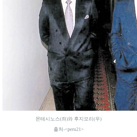
몬테시노스(좌)와 후지모리(우)
출처-<peru21>