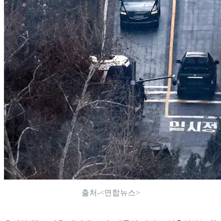
출처-<연합뉴스>