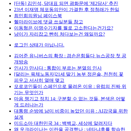
[단독] 김민석, 당대표 되면 광화문에 '제2당사' 추진
23년 이재명 체포동의안이 가결한 후 정청래가 한일
최민희의원님 페이스북
헬마라이브에 댓글 쓰실분들 참고
이동형은 이명수기자를 뭘로 고소한다는건가요?
냥이가 자리잡고 빤히 쳐다보는건 왜일까요?
로그인 상태가 아닙니다.
김어준 유니버스의 확장 : 겸손은힘들다 뉴스공장 첫 공
개방송
인사가 만사다 : 통합이 부르는 분열의 인사
[달리는 육체노동자]21세 딸기 농부 정은솔, 천천히 꽃
피우고 서서히 열매 맺고
모로코인들이 스페인으로 몰려온 이유 : 유럽의 진짜 위
기는 무엇인가
마음 챙기고 정치 14: 구분할 수 없는 것들, 본색은 어떻
게 드러나는가
대통령 순방에 남미 비중이 높았던 이유 : AI강국을 위한
설계
미드소마 대한민국 34 : 백백교, 세상에 알려지다
왜 우크라이나는 이란을 공격했나 : 네타냐후를 학습한