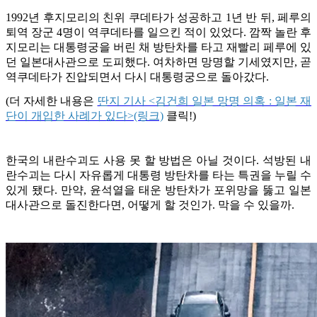
1992년 후지모리의 친위 쿠데타가 성공하고 1년 반 뒤, 페루의
퇴역 장군 4명이 역쿠데타를 일으킨 적이 있었다. 깜짝 놀란 후
지모리는 대통령궁을 버린 채 방탄차를 타고 재빨리 페루에 있
던 일본대사관으로 도피했다. 여차하면 망명할 기세였지만, 곧
역쿠데타가 진압되면서 다시 대통령궁으로 돌아갔다.
(더 자세한 내용은
딴지 기사 <김건희 일본 망명 의혹 : 일본 재
단이 개입한 사례가 있다>(링크)
클릭!)
한국의 내란수괴도 사용 못 할 방법은 아닐 것이다. 석방된 내
란수괴는 다시 자유롭게 대통령 방탄차를 타는 특권을 누릴 수
있게 됐다. 만약, 윤석열을 태운 방탄차가 포위망을 뚫고 일본
대사관으로 돌진한다면, 어떻게 할 것인가. 막을 수 있을까.