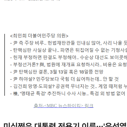
출처-<MBC 뉴스하이킥> 링크