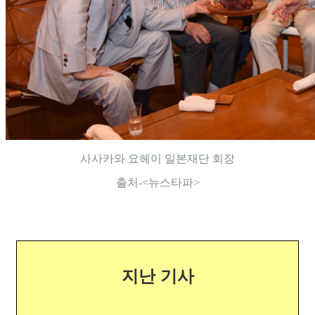
사사카와 요헤이 일본재단 회장
출처-<뉴스타파>
지난 기사