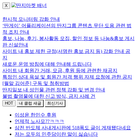
X
로그인하세요.
한시적 모니터링 강화 안내
‘딴게이’ 어플리케이션의 딴지그룹 콘텐츠 무단 도용 관련 법
적 조치 안내
홍보, 나눔, 후기, 봉사활동 모집, 할인 정보 등 나눔&홍보 게시
판 신설안내
사이트 내 홍보 제한 규정(서명란 홍보 금지 등) 강화 안내 공
지
새로운 운영 방침에 대해 안내해 드립니다
사이트 내 회원간 거래, 모금, 후원 등에 관련한 재공지
특정인 상대 욕설 및 회원간 저격 행위 자제 요청에 관한 공지
[월말 김어준] 구독 및 청취방법
딴지일보 내 성인물 관련 정책 강화 및 변경 안내
불법 촬영물에 대한 신고 방식, 금지 사례 건
HOT
내 클럽 새글
최신기사
이성윤 한민수 후원
언제적 노사모??ㅋㅋㅋ
삼전 반도체 사내게시판에 518폭도 글이 게재됐다네요
저는 모두의 민주당이란 말이 싫습니다