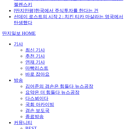
젤렌스키
[딴지만평]한국에서 주식투자를 한다는 건
선데이 로스트의 시작 2 : 치킨 티카 마살라는 영국에서
탄생했다
딴지일보 HOME
기사
최신 기사
추천 기사
연재 기사
마빡리스트
바로 잡아요
방송
김어준의 겸손은 힘들다 뉴스공장
요약은 더 힘들다 뉴스공장
다스뵈이다
국회 아카이빙
겸손 보도국
종료방송
커뮤니티
BEST