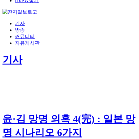
ID/PW찾기
기사
방송
커뮤니티
자유게시판
기사
윤·김 망명 의혹 4(完) : 일본 망
명 시나리오 6가지