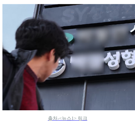
출처-<뉴스1> 링크