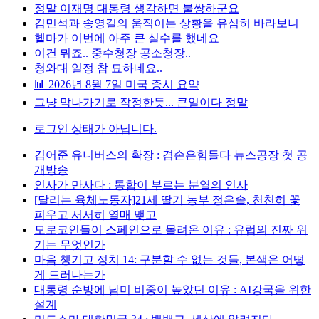
정말 이재명 대통령 생각하면 불쌍하군요
김민석과 송영길의 움직이는 상황을 유심히 바라보니
헬마가 이번에 아주 큰 실수를 했네요
이건 뭐죠.. 중수청장 공소청장..
청와대 일정 참 묘하네요..
📊 2026년 8월 7일 미국 증시 요약
그냥 막나가기로 작정한듯... 큰일이다 정말
로그인 상태가 아닙니다.
김어준 유니버스의 확장 : 겸손은힘들다 뉴스공장 첫 공
개방송
인사가 만사다 : 통합이 부르는 분열의 인사
[달리는 육체노동자]21세 딸기 농부 정은솔, 천천히 꽃
피우고 서서히 열매 맺고
모로코인들이 스페인으로 몰려온 이유 : 유럽의 진짜 위
기는 무엇인가
마음 챙기고 정치 14: 구분할 수 없는 것들, 본색은 어떻
게 드러나는가
대통령 순방에 남미 비중이 높았던 이유 : AI강국을 위한
설계