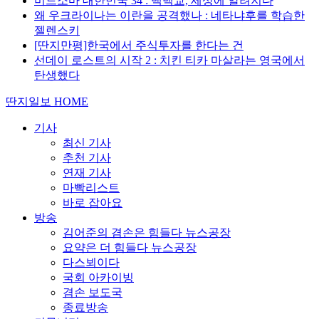
미드소마 대한민국 34 : 백백교, 세상에 알려지다
왜 우크라이나는 이란을 공격했나 : 네타냐후를 학습한
젤렌스키
[딴지만평]한국에서 주식투자를 한다는 건
선데이 로스트의 시작 2 : 치킨 티카 마살라는 영국에서
탄생했다
딴지일보 HOME
기사
최신 기사
추천 기사
연재 기사
마빡리스트
바로 잡아요
방송
김어준의 겸손은 힘들다 뉴스공장
요약은 더 힘들다 뉴스공장
다스뵈이다
국회 아카이빙
겸손 보도국
종료방송