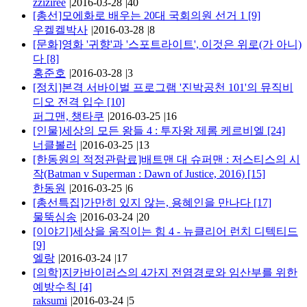
zziziree
|
2016-03-28
|
40
[총선]모에화로 배우는 20대 국회의원 선거 1
[9]
우켈켈박사
|
2016-03-28
|
8
[문화]영화 '귀향'과 '스포트라이트', 이것은 위로(가 아니)
다
[8]
홍준호
|
2016-03-28
|
3
[정치]본격 서바이벌 프로그램 '진박공천 101'의 뮤직비
디오 전격 입수
[10]
퍼그맨, 챙타쿠
|
2016-03-25
|
16
[인물]세상의 모든 왕들 4 : 투자왕 제롬 케르비엘
[24]
너클볼러
|
2016-03-25
|
13
[한동원의 적정관람료]배트맨 대 슈퍼맨 : 저스티스의 시
작(Batman v Superman : Dawn of Justice, 2016)
[15]
한동원
|
2016-03-25
|
6
[총선특집]가만히 있지 않는, 용혜인을 만나다
[17]
물뚝심송
|
2016-03-24
|
20
[이야기]세상을 움직이는 힘 4 - 뉴클리어 런치 디텍티드
[9]
엘랑
|
2016-03-24
|
17
[의학]지카바이러스의 4가지 전염경로와 임산부를 위한
예방수칙
[4]
raksumi
|
2016-03-24
|
5