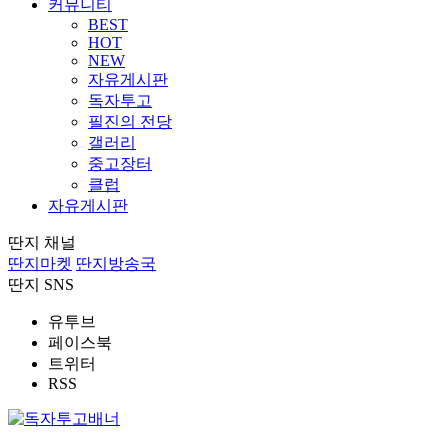
커뮤니티
BEST
HOT
NEW
자유게시판
독자투고
필진의 전당
갤러리
중고장터
클럽
자유게시판
딴지 채널
딴지마켓
딴지방송국
딴지 SNS
유투브
페이스북
트위터
RSS