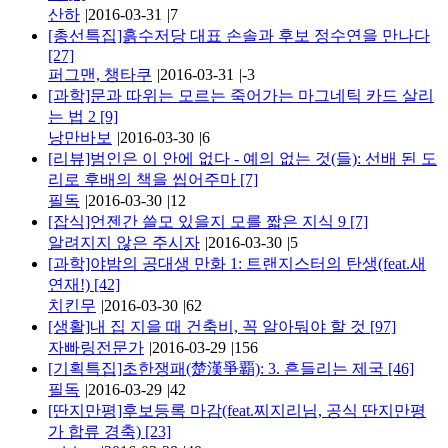
산하
|
2016-03-31
|
7
[총선특집]흙수저당 대표 손솔과 후보 정수연을 만나다
[27]
퍼그맨, 챙타쿠
|
2016-03-31
|
-3
[과학]문과 따위는 모르는 죽어가는 마그네틱 카드 살리
는 법 2
[9]
낭만바보
|
2016-03-30
|
6
[리뷰]범인은 이 안에 없다 - 예의 없는 것(들): 선배 된 도
리로 후배의 책을 씹어주마
[7]
필독
|
2016-03-30
|
12
[잡식]언젠간 쓸모 있을지 모를 짧은 지식 9
[7]
알려지지 않은 주시자
|
2016-03-30
|
5
[과학]야밤의 공대생 만화 1: 트랜지스터의 탄생(feat.새
연재!)
[42]
치킨무
|
2016-03-30
|
62
[생활]내 집 지을 때 건축비, 꼭 알아둬야 할 것
[97]
자빠링전문가
|
2016-03-29
|
156
[기획특집]초한쟁패(楚漢爭覇): 3. 흔들리는 제국
[46]
필독
|
2016-03-29
|
42
[딴지만평]후보등록 마감(feat.찌지리님, 공식 딴지만평
가 합류 경축)
[23]