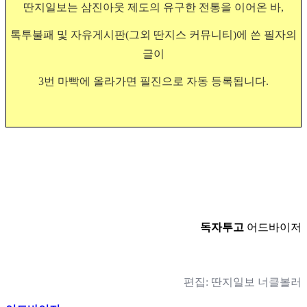
딴지일보는 삼진아웃 제도의 유구한 전통을 이어온 바,
톡투불패 및 자유게시판(그외 딴지스 커뮤니티)에 쓴 필자의
글이
3번 마빡에 올라가면 필진으로 자동 등록됩니다.
독자투고
어드바이저
편집: 딴지일보 너클볼러