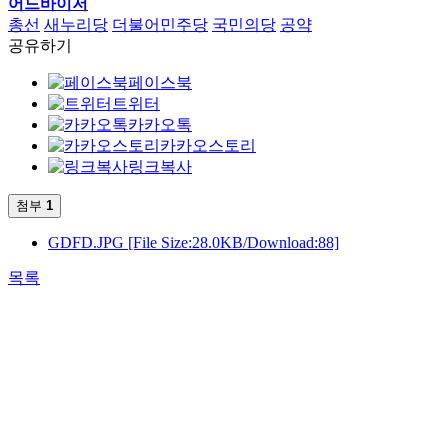
어드바이저
총선
새누리당
더불어민주당
국민의당
공약
공유하기
페이스북
트위터
카카오톡
카카오스토리
링크복사
첨부
1
GDFD.JPG
[File Size:28.0KB/Download:88]
목록