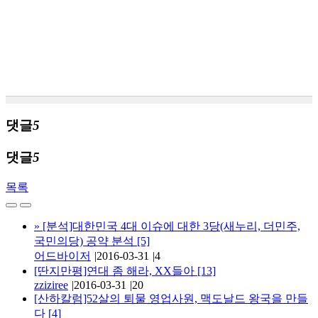
댓글
5
댓글
5
목록
»
[분석]대한민국 4대 이슈에 대한 3당(새누리, 더민주,
국민의당) 공약 분석
[5]
어드바이저
|
2016-03-31
|
4
[딴지만평]연대 좀 해라, XX들아
[13]
zziziree
|
2016-03-31
|
20
[산하칼럼]52살의 퇴물 영업사원, 맥도날드 왕국을 만들
다
[4]