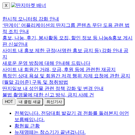
X
로그인하세요.
한시적 모니터링 강화 안내
‘딴게이’ 어플리케이션의 딴지그룹 콘텐츠 무단 도용 관련 법
적 조치 안내
홍보, 나눔, 후기, 봉사활동 모집, 할인 정보 등 나눔&홍보 게시
판 신설안내
사이트 내 홍보 제한 규정(서명란 홍보 금지 등) 강화 안내 공
지
새로운 운영 방침에 대해 안내해 드립니다
사이트 내 회원간 거래, 모금, 후원 등에 관련한 재공지
특정인 상대 욕설 및 회원간 저격 행위 자제 요청에 관한 공지
[월말 김어준] 구독 및 청취방법
딴지일보 내 성인물 관련 정책 강화 및 변경 안내
불법 촬영물에 대한 신고 방식, 금지 사례 건
HOT
내 클럽 새글
최신기사
전북입니다. 전당대회 밭갈기 겸 전화를 돌려본지 어언
보름째입니다.
황현필 근황
뉴재명떼는 창스기가 끝낸겁니다.