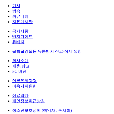
기사
방송
커뮤니티
자유게시판
공지사항
딴지가이드
유배지
불법촬영물등 유통방지 신고·삭제 요청
회사소개
제휴/광고
PC 버전
언론윤리강령
이용자위원회
이용약관
개인정보취급방침
청소년보호정책 (책임자 : 손서희)