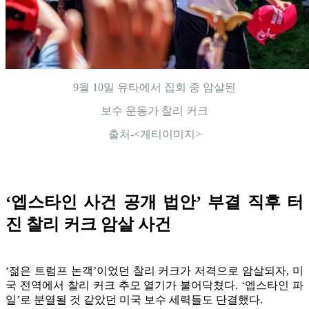
9월 10일 유타에서 집회 중 암살된
보수 운동가 찰리 커크
출처-<게티이미지>
‘엡스타인 사건 공개 법안’ 부결 직후 터
진 찰리 커크 암살 사건
‘젊은 트럼프 논객’이었던 찰리 커크가 저격으로 암살되자, 미
국 전역에서 찰리 커크 추모 열기가 불어닥쳤다. ‘엡스타인 파
일’로 분열될 것 같았던 미국 보수 세력들도 단결했다.