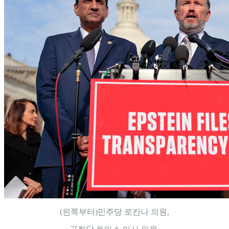
(왼쪽부터)민주당 로칸나 의원,