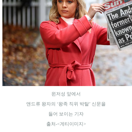
윈저성 앞에서
앤드류 왕자의 ‘왕족 직위 박탈’ 신문을
들어 보이는 기자
출처-<게티이미지>