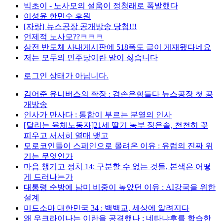
빅초이 - 노사모의 설움이 정청래로 폭발했다
이성윤 한민수 후원
[자랑] 뉴스공장 공개방송 당첨!!!
언제적 노사모??ㅋㅋㅋ
삼전 반도체 사내게시판에 518폭도 글이 게재됐다네요
저는 모두의 민주당이란 말이 싫습니다
로그인 상태가 아닙니다.
김어준 유니버스의 확장 : 겸손은힘들다 뉴스공장 첫 공
개방송
인사가 만사다 : 통합이 부르는 분열의 인사
[달리는 육체노동자]21세 딸기 농부 정은솔, 천천히 꽃
피우고 서서히 열매 맺고
모로코인들이 스페인으로 몰려온 이유 : 유럽의 진짜 위
기는 무엇인가
마음 챙기고 정치 14: 구분할 수 없는 것들, 본색은 어떻
게 드러나는가
대통령 순방에 남미 비중이 높았던 이유 : AI강국을 위한
설계
미드소마 대한민국 34 : 백백교, 세상에 알려지다
왜 우크라이나는 이란을 공격했나 : 네타냐후를 학습한