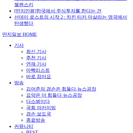
젤렌스키
[딴지만평]한국에서 주식투자를 한다는 건
선데이 로스트의 시작 2 : 치킨 티카 마살라는 영국에서
탄생했다
딴지일보 HOME
기사
최신 기사
추천 기사
연재 기사
마빡리스트
바로 잡아요
방송
김어준의 겸손은 힘들다 뉴스공장
요약은 더 힘들다 뉴스공장
다스뵈이다
국회 아카이빙
겸손 보도국
종료방송
커뮤니티
BEST