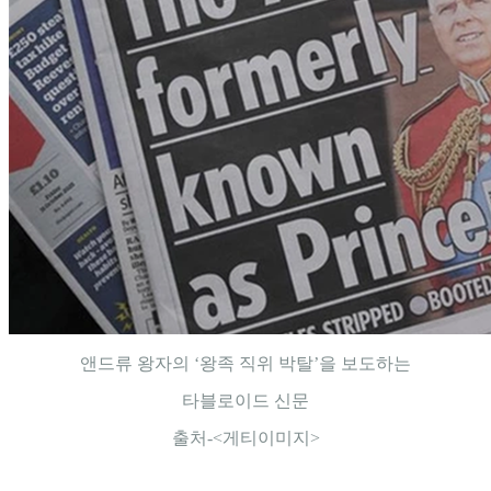
앤드류 왕자의 ‘왕족 직위 박탈’을 보도하는
타블로이드 신문
출처-<게티이미지>