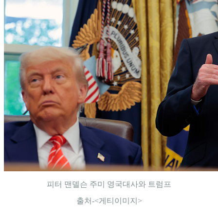
피터 맨델슨 주미 영국대사와 트럼프
출처-<게티이미지>