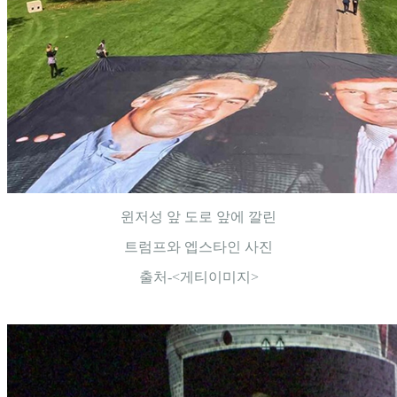
윈저성 앞 도로 앞에 깔린
트럼프와 엡스타인 사진
출처-<게티이미지>