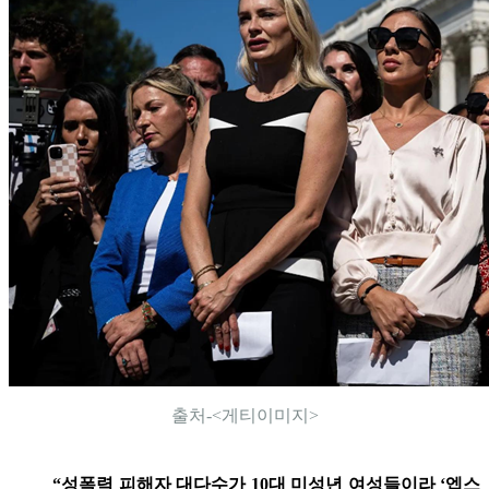
출처-<게티이미지>
“성폭력 피해자 대다수가 10대 미성년 여성들이라 ‘엡스