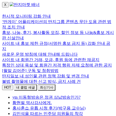
X
로그인하세요.
한시적 모니터링 강화 안내
‘딴게이’ 어플리케이션의 딴지그룹 콘텐츠 무단 도용 관련 법
적 조치 안내
홍보, 나눔, 후기, 봉사활동 모집, 할인 정보 등 나눔&홍보 게시
판 신설안내
사이트 내 홍보 제한 규정(서명란 홍보 금지 등) 강화 안내 공
지
새로운 운영 방침에 대해 안내해 드립니다
사이트 내 회원간 거래, 모금, 후원 등에 관련한 재공지
특정인 상대 욕설 및 회원간 저격 행위 자제 요청에 관한 공지
[월말 김어준] 구독 및 청취방법
딴지일보 내 성인물 관련 정책 강화 및 변경 안내
불법 촬영물에 대한 신고 방식, 금지 사례 건
HOT
내 클럽 새글
최신기사
ytn 이동형방송은 정권 상납방송인가?
황현필 역사강사에게.
홍사훈쇼 유튭 시청 후기(박구용 교수님)
김민석을 따르는 민주당 의원들의 착각