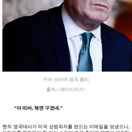
키어 스타머 영국 총리
출처-<게티이미지>
“아 띠바, 체면 구겼네.”
현직 영국대사가 미국 성범죄자를 편드는 이메일을 보냈으니,