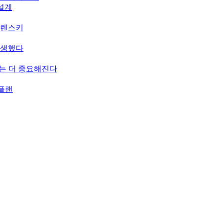
 설계
젤렌스키
탄생했다
치는 더 중요해진다
 플랜