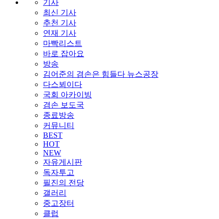
기사
최신 기사
추천 기사
연재 기사
마빡리스트
바로 잡아요
방송
김어준의 겸손은 힘들다 뉴스공장
다스뵈이다
국회 아카이빙
겸손 보도국
종료방송
커뮤니티
BEST
HOT
NEW
자유게시판
독자투고
필진의 전당
갤러리
중고장터
클럽