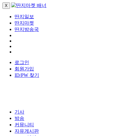
X
딴지일보
딴지마켓
딴지방송국
로그인
회원가입
ID/PW 찾기
기사
방송
커뮤니티
자유게시판