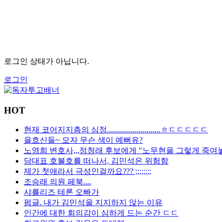
로그인 상태가 아닙니다.
로그인
HOT
현재 코어지지층의 심정...........................ㅎㄷㄷㄷㄷㄷ
을흐신들~ 모자 무슨 색이 예뻐유?
노영희 변호사,,,정청래 후보에게 "노무현을 그렇게 죽여놓고.
당대표 호불호를 떠나서, 김민석은 위험함
제가 첫애라서 극성인걸까요??? ;;;;;;;;
조승래 의원 페북....
샤를리즈 테론 오빠가
펌글. 내가 김민석을 지지하지 않는 이유
인간에 대한 회의감이 심하게 드는 순간 ㄷㄷ