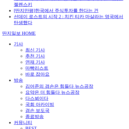
젤렌스키
[딴지만평]한국에서 주식투자를 한다는 건
선데이 로스트의 시작 2 : 치킨 티카 마살라는 영국에서
탄생했다
딴지일보 HOME
기사
최신 기사
추천 기사
연재 기사
마빡리스트
바로 잡아요
방송
김어준의 겸손은 힘들다 뉴스공장
요약은 더 힘들다 뉴스공장
다스뵈이다
국회 아카이빙
겸손 보도국
종료방송
커뮤니티
BEST