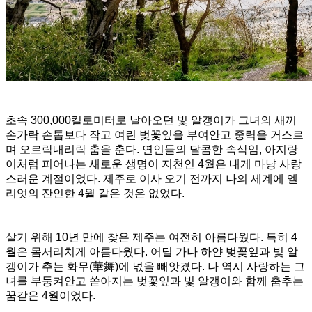
초속 300,000킬로미터로 날아오던 빛 알갱이가 그녀의 새끼
손가락 손톱보다 작고 여린 벚꽃잎을 부여안고 중력을 거스르
며 오르락내리락 춤을 춘다. 연인들의 달콤한 속삭임, 아지랑
이처럼 피어나는 새로운 생명이 지천인 4월은 내게 마냥 사랑
스러운 계절이었다. 제주로 이사 오기 전까지 나의 세계에 엘
리엇의 잔인한 4월 같은 것은 없었다.
살기 위해 10년 만에 찾은 제주는 여전히 아름다웠다. 특히 4
월은 몸서리치게 아름다웠다. 어딜 가나 하얀 벚꽃잎과 빛 알
갱이가 추는 화무(華舞)에 넋을 빼앗겼다. 나 역시 사랑하는 그
녀를 부둥켜안고 쏟아지는 벚꽃잎과 빛 알갱이와 함께 춤추는
꿈같은 4월이었다.