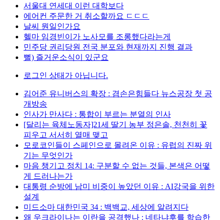
서울대 연세대 이런 대학보다
에어컨 주문한 거 취소할까요 ㄷㄷㄷ
날씨 뭔일인가요
헬마 임경빈이가 노사모를 조롱했다라는게
민주당 권리당원 전국 분포와 현재까지 진행 결과
뻘) 즐거운소식이 있군요
로그인 상태가 아닙니다.
김어준 유니버스의 확장 : 겸손은힘들다 뉴스공장 첫 공
개방송
인사가 만사다 : 통합이 부르는 분열의 인사
[달리는 육체노동자]21세 딸기 농부 정은솔, 천천히 꽃
피우고 서서히 열매 맺고
모로코인들이 스페인으로 몰려온 이유 : 유럽의 진짜 위
기는 무엇인가
마음 챙기고 정치 14: 구분할 수 없는 것들, 본색은 어떻
게 드러나는가
대통령 순방에 남미 비중이 높았던 이유 : AI강국을 위한
설계
미드소마 대한민국 34 : 백백교, 세상에 알려지다
왜 우크라이나는 이란을 공격했나 : 네타냐후를 학습한