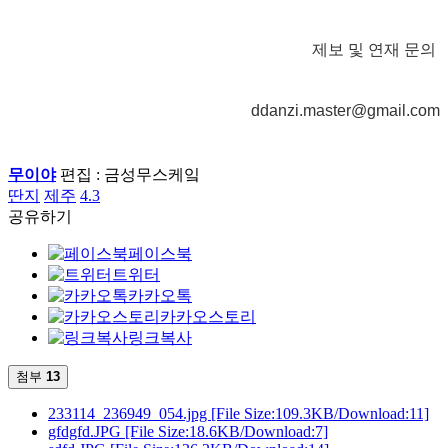
제보 및 연재 문의
ddanzi.master@gmail.com
무이야
편집 : 금성무스케잌
딴지
제주
4.3
공유하기
페이스북
트위터
카카오톡
카카오스토리
링크복사
첨부
13
233114_236949_054.jpg
[File Size:109.3KB/Download:11]
gfdgfd.JPG
[File Size:18.6KB/Download:7]