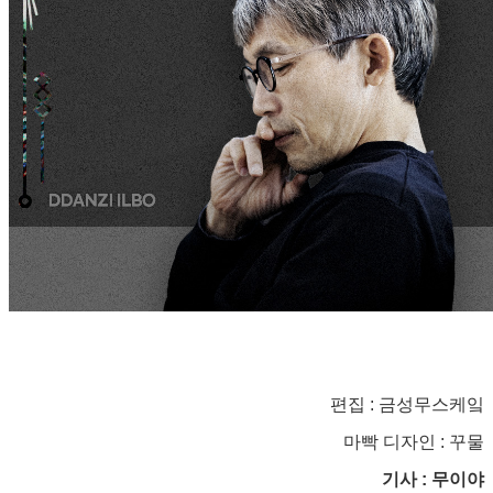
편집 : 금성무스케잌
마빡 디자인 : 꾸물
기사 : 무이야