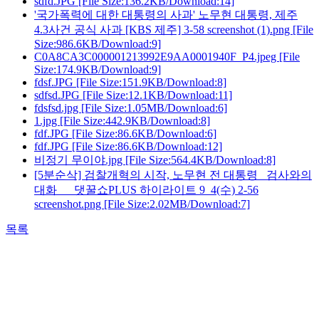
sdfd.JPG
[File Size:136.2KB/Download:14]
'국가폭력에 대한 대통령의 사과' 노무현 대통령, 제주
4.3사건 공식 사과 [KBS 제주] 3-58 screenshot (1).png
[File
Size:986.6KB/Download:9]
C0A8CA3C000001213992E9AA0001940F_P4.jpeg
[File
Size:174.9KB/Download:9]
fdsf.JPG
[File Size:151.9KB/Download:8]
sdfsd.JPG
[File Size:12.1KB/Download:11]
fdsfsd.jpg
[File Size:1.05MB/Download:6]
1.jpg
[File Size:442.9KB/Download:8]
fdf.JPG
[File Size:86.6KB/Download:6]
fdf.JPG
[File Size:86.6KB/Download:12]
비정기 무이야.jpg
[File Size:564.4KB/Download:8]
[5분순삭] 검찰개혁의 시작, 노무현 전 대통령 _검사와의
대화_ _ 댓꿀쇼PLUS 하이라이트 9_4(수) 2-56
screenshot.png
[File Size:2.02MB/Download:7]
목록