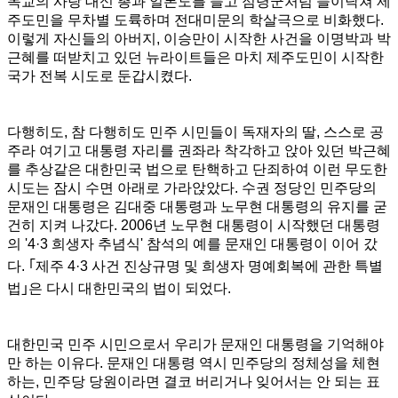
독교의 사랑 대신 총과 일본도를 들고 점령군처럼 들이닥쳐 제
주도민을 무차별 도륙하며 전대미문의 학살극으로 비화했다.
이렇게 자신들의 아버지, 이승만이 시작한 사건을 이명박과 박
근혜를 떠받치고 있던 뉴라이트들은 마치 제주도민이 시작한
국가 전복 시도로 둔갑시켰다.
다행히도, 참 다행히도 민주 시민들이 독재자의 딸, 스스로 공
주라 여기고 대통령 자리를 권좌라 착각하고 앉아 있던 박근혜
를 추상같은 대한민국 법으로 탄핵하고 단죄하여 이런 무도한
시도는 잠시 수면 아래로 가라앉았다. 수권 정당인 민주당의
문재인 대통령은 김대중 대통령과 노무현 대통령의 유지를 굳
건히 지켜 나갔다. 2006년 노무현 대통령이 시작했던 대통령
의 '4·3 희생자 추념식' 참석의 예를 문재인 대통령이 이어 갔
다.
｢
제주 4·3 사건 진상규명 및 희생자 명예회복에 관한 특별
법
｣
은 다시 대한민국의 법이 되었다.
대한민국 민주 시민으로서 우리가 문재인 대통령을 기억해야
만 하는 이유다. 문재인 대통령 역시 민주당의 정체성을 체현
하는, 민주당 당원이라면 결코 버리거나 잊어서는 안 되는 표