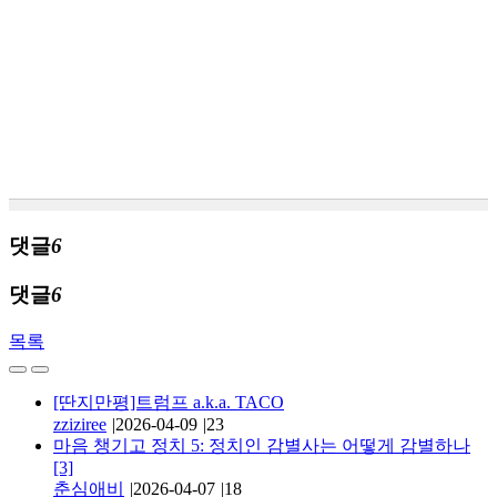
댓글
6
댓글
6
목록
[딴지만평]트럼프 a.k.a. TACO
zziziree
|
2026-04-09
|
23
마음 챙기고 정치 5: 정치인 감별사는 어떻게 감별하나
[3]
춘심애비
|
2026-04-07
|
18